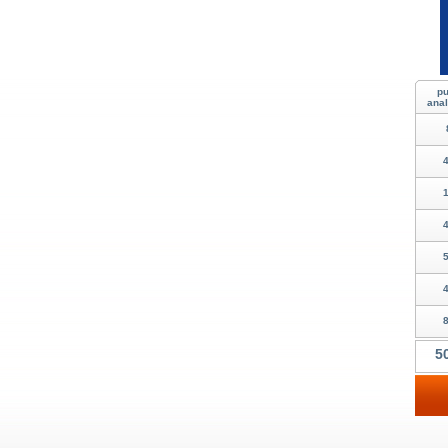
pu
anal
4
1
4
5
4
8
5