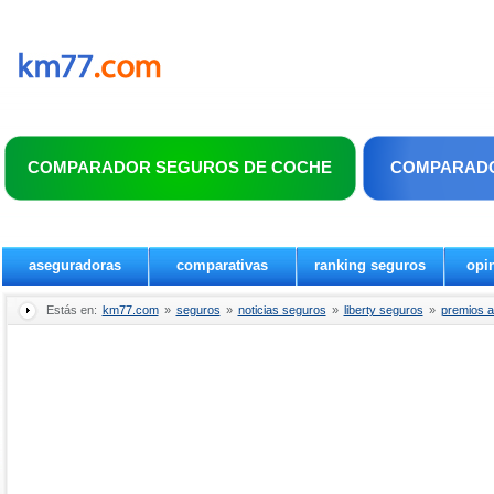
COMPARADOR SEGUROS DE COCHE
COMPARADO
aseguradoras
comparativas
ranking seguros
opi
Estás en:
km77.com
»
seguros
»
noticias seguros
»
liberty seguros
»
premios ac