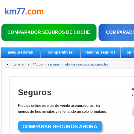
COMPARADOR SEGUROS DE COCHE
COMPARADO
aseguradoras
comparativas
ranking seguros
opi
Estás en:
km77.com
»
seguros
»
informes seguros automóviles
E
Seguros
y
Precios online de más de veinte aseguradoras. En
menos de tres minutos y rellenando un solo formulario.
COMPARAR SEGUROS AHORA