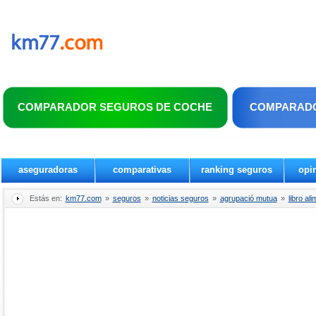
COMPARADOR SEGUROS DE COCHE
COMPARADO
aseguradoras
comparativas
ranking seguros
opi
Estás en:
km77.com
»
seguros
»
noticias seguros
»
agrupació mutua
»
libro al