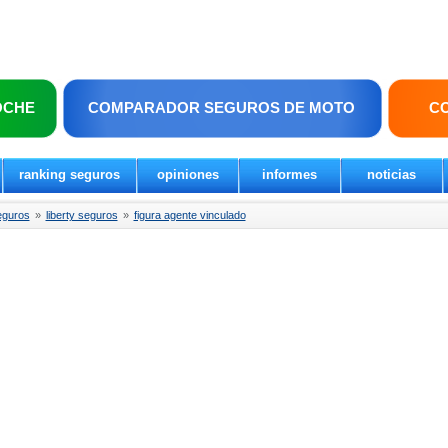
OCHE
COMPARADOR SEGUROS DE MOTO
C
ranking seguros
opiniones
informes
noticias
eguros
»
liberty seguros
»
figura agente vinculado