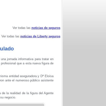
Ver todas las
noticias de seguros
Ver todas las
noticias de Liberty seguros
culado
na jornada informativa para tratar en
profesional que a esta nueva figura de
 misma entidad aseguradora y Dª Eloísa
ron ante el numeroso público asistente
 de la realidad de la figura del Agente
 su negocio.