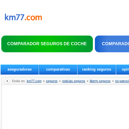
COMPARADOR SEGUROS DE COCHE
COMPARADO
aseguradoras
comparativas
ranking seguros
opi
Estás en:
km77.com
»
seguros
»
noticias seguros
»
liberty seguros
»
no patroci