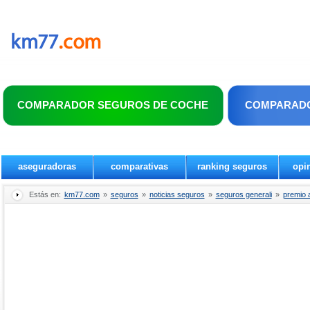
COMPARADOR SEGUROS DE COCHE
COMPARADO
aseguradoras
comparativas
ranking seguros
opi
Estás en:
km77.com
»
seguros
»
noticias seguros
»
seguros generali
»
premio 