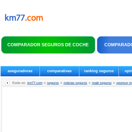
COMPARADOR SEGUROS DE COCHE
COMPARADO
aseguradoras
comparativas
ranking seguros
opi
Estás en:
km77.com
»
seguros
»
noticias seguros
»
reale seguros
»
sponsor m