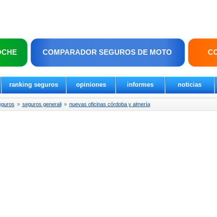
OCHE
COMPARADOR SEGUROS DE MOTO
C
ranking seguros
opiniones
informes
noticias
eguros
»
seguros generali
»
nuevas oficinas córdoba y almería