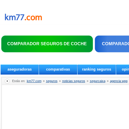
COMPARADOR SEGUROS DE COCHE
COMPARADO
aseguradoras
comparativas
ranking seguros
opi
Estás en:
km77.com
»
seguros
»
noticias seguros
»
segurcaixa
»
agencia wpp