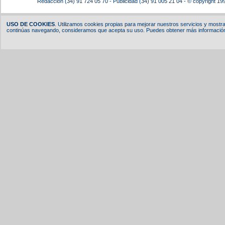
Redacción (34) 91 724 05 70 - Publicidad (34) 91 005 21 04 - © copyright 19
USO DE COOKIES
. Utilizamos cookies propias para mejorar nuestros servicios y mostrar
continúas navegando, consideramos que acepta su uso. Puedes obtener más información,