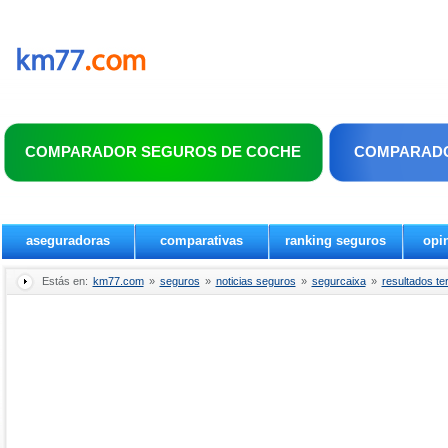
COMPARADOR SEGUROS DE COCHE
COMPARADO
aseguradoras
comparativas
ranking seguros
opi
Estás en:
km77.com
»
seguros
»
noticias seguros
»
segurcaixa
»
resultados te