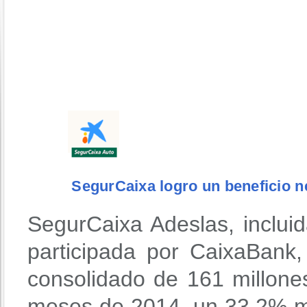
SegurCaixa logro un beneficio ne
SegurCaixa Adeslas, inclui
participada por CaixaBank,
consolidado de 161 millone
meses de 2014, un 33,2% m