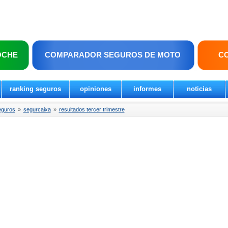
OCHE
COMPARADOR SEGUROS DE MOTO
C
ranking seguros
opiniones
informes
noticias
eguros
»
segurcaixa
»
resultados tercer trimestre