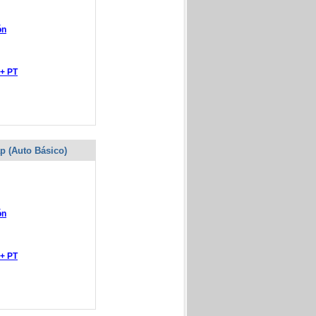
ón
 + PT
ap (Auto Básico)
ón
 + PT