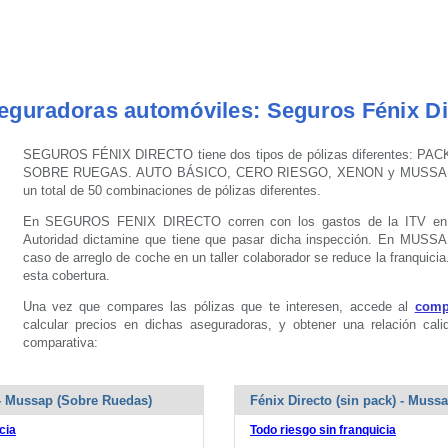
eguradoras automóviles: Seguros Fénix D
SEGUROS FÉNIX DIRECTO tiene dos tipos de pólizas diferentes: PAC
SOBRE RUEGAS. AUTO BÁSICO, CERO RIESGO, XENON y MUSSAPNET
un total de 50 combinaciones de pólizas diferentes.
En SEGUROS FENIX DIRECTO corren con los gastos de la ITV en el
Autoridad dictamine que tiene que pasar dicha inspección. En MUS
caso de arreglo de coche en un taller colaborador se reduce la franq
esta cobertura.
Una vez que compares las pólizas que te interesen, accede al
comp
calcular precios en dichas aseguradoras, y obtener una relación cali
comparativa:
 - Mussap (Sobre Ruedas)
Fénix Directo (sin pack) - Muss
cia
Todo riesgo sin franquicia