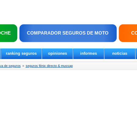
OCHE
COMPARADOR SEGUROS DE MOTO
C
ranking seguros
opiniones
informes
noticias
va de seguros
»
seguros fénix directo & mussap