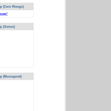
ap (Cero Riesgo)
iesgo"
ap (Xenon)
ap (Mussapnet)