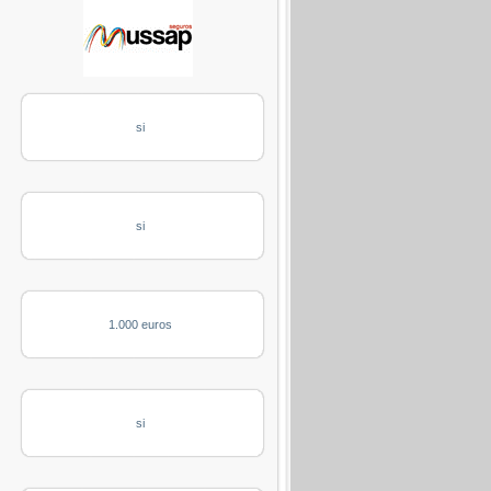
si
si
1.000 euros
si