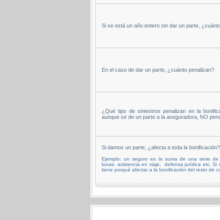
Si se está un año entero sin dar un parte, ¿cuánto
En el caso de dar un parte, ¿cuánto penalizan?
¿Qué tipo de siniestros penalizan en la bonifica
aunque se de un parte a la aseguradora, NO pena
Si damos un parte, ¿afecta a toda la bonificación?
Ejemplo: un seguro es la suma de una serie de c
lunas, asistencia en viaje, defensa jurídica etc. S
tiene porqué afectar a la bonificación del resto de c