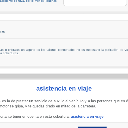
 accidente es tuya, por lo menos, tendrías
uras
 o cristales en alguno de los talleres concertados no es necesario la peritación de veh
 coberturas.
asistencia en viaje
 es la de prestar un servicio de auxilio al vehículo y a las personas que en 
otor se gripa, y te quedas tirado en mitad de la carretera.
rtante tener en cuenta en esta cobertura:
asistencia en viaje