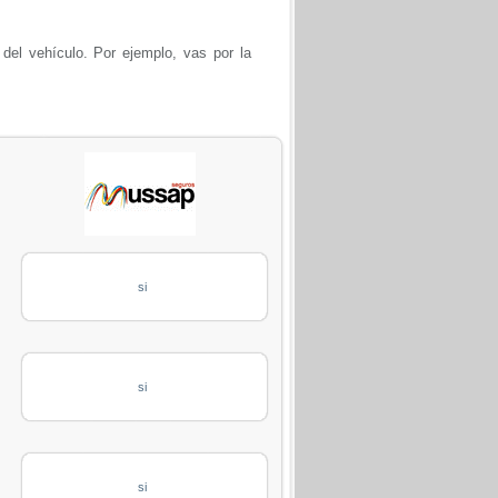
 del vehículo. Por ejemplo, vas por la
si
si
si