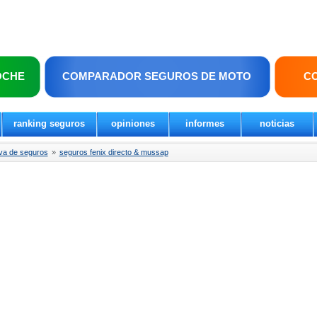
OCHE
COMPARADOR SEGUROS DE MOTO
C
ranking seguros
opiniones
informes
noticias
va de seguros
»
seguros fenix directo & mussap