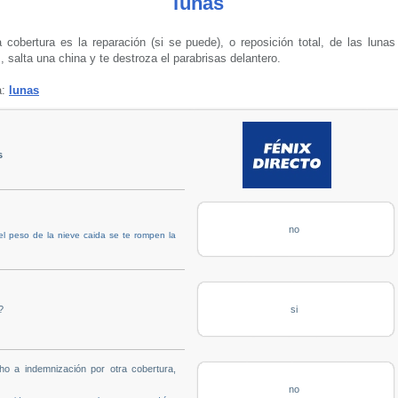
lunas
cobertura es la reparación (si se puede), o reposición total, de las lunas
 salta una china y te destroza el parabrisas delantero.
a:
lunas
s
no
el peso de la nieve caida se te rompen la
?
si
ho a indemnización por otra cobertura,
no