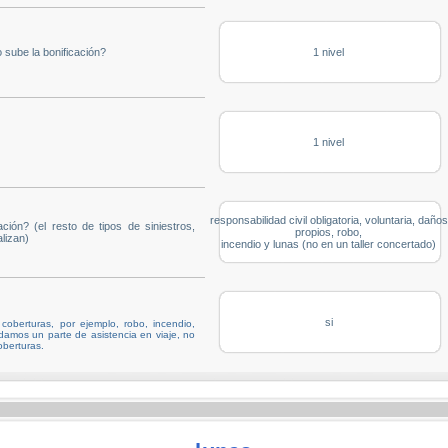
 sube la bonificación?
1 nivel
1 nivel
responsabilidad civil obligatoria, voluntaria, daños
ción? (el resto de tipos de siniestros,
propios, robo,
lizan)
incendio y lunas (no en un taller concertado)
si
oberturas, por ejemplo, robo, incendio,
i damos un parte de asistencia en viaje, no
oberturas.