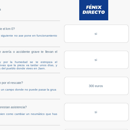
s
e el km 0?
si
a siguiente no ase pone en funcionamiento
avería o accidente grave te llevan el
si
 y por la humedad se te estropea el
levas que la pieza va tardar unos días, y
za del pueblo donde vives en Jaen.
 por el rescate?
300 euros
 a un campo donde no puede pasar la grua
prestan asistencia?
si
 bien como cambiar un neumático que has