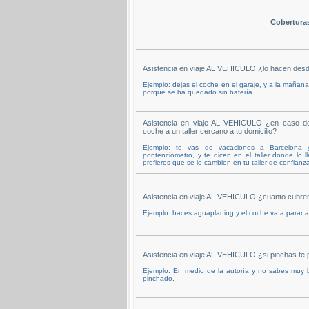
Cobertura
Asistencia en viaje AL VEHICULO ¿lo hacen desd
Ejemplo: dejas el coche en el garaje, y a la mañan
porque se ha quedado sin batería
Asistencia en viaje AL VEHICULO ¿en caso de 
coche a un taller cercano a tu domicilio?
Ejemplo: te vas de vacaciones a Barcelona
pontenciómetro, y te dicen en el taller donde lo l
prefieres que se lo cambien en tu taller de confian
Asistencia en viaje AL VEHICULO ¿cuanto cubren
Ejemplo: haces aguaplaning y el coche va a parar
Asistencia en viaje AL VEHICULO ¿si pinchas te 
Ejemplo: En medio de la autoría y no sabes muy
pinchado.