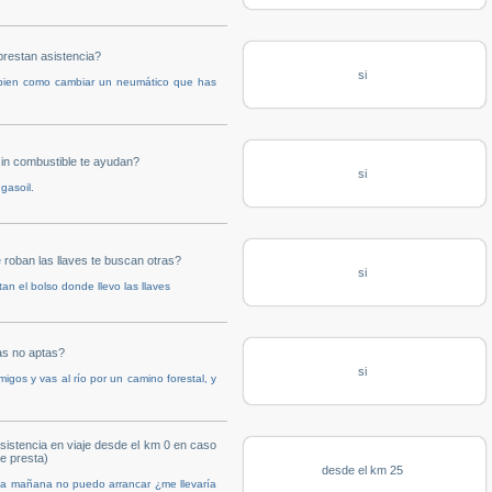
prestan asistencia?
si
 bien como cambiar un neumático que has
in combustible te ayudan?
si
gasoil.
 roban las llaves te buscan otras?
si
n el bolso donde llevo las llaves
as no aptas?
si
gos y vas al río por un camino forestal, y
istencia en viaje desde el km 0 en caso
e presta)
desde el km 25
 la mañana no puedo arrancar ¿me llevaría