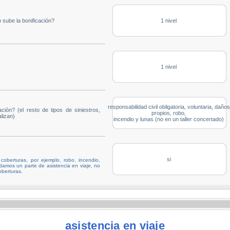
 sube la bonificación?
1 nivel
1 nivel
responsabilidad civil obligatoria, voluntaria, daños
ción? (el resto de tipos de siniestros,
propios, robo,
lizan)
incendio y lunas (no en un taller concertado)
si
oberturas, por ejemplo, robo, incendio,
i damos un parte de asistencia en viaje, no
oberturas.
asistencia en viaje