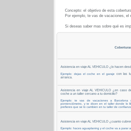
Concepto: el objetivo de esta cobertura
Por ejemplo, te vas de vacaciones, el m
Si deseas saber mas sobre qué es impo
Cobertura
Asistencia en viaje AL VEHICULO ¿lo hacen desd
con las lu
Ejemplo: dejas el coche en el garaje
arranca.
Asistencia en viaje AL VEHICULO ¿en caso de 
coche a un taller cercano a tu domicilio?
Ejemplo: te vas de vacaciones a Barcelona
pontenciómetro, y te dicen en el taller donde lo l
prefieres que se lo cambien en tu taller de confian
Asistencia en viaje AL VEHICULO ¿cuanto cubren
Ejemplo: haces aguaplaning y el coche va a parar