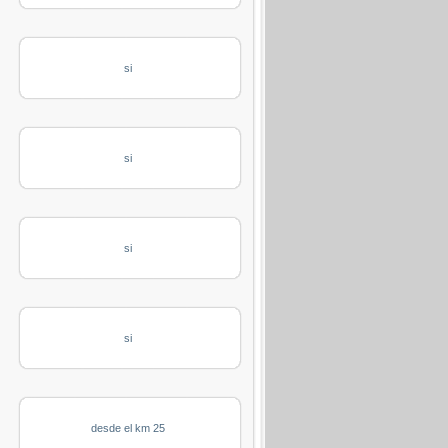
si
si
si
si
desde el km 25