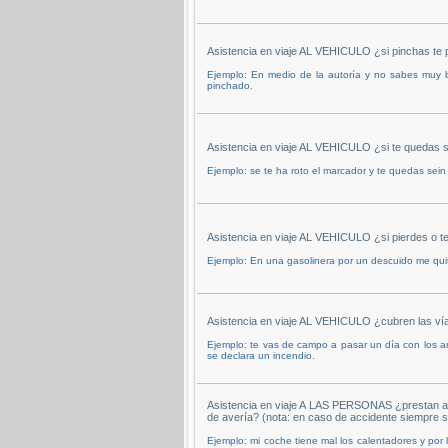
Asistencia en viaje AL VEHICULO ¿si pinchas te 
Ejemplo: En medio de la autoría y no sabes muy
pinchado.
Asistencia en viaje AL VEHICULO ¿si te quedas s
Ejemplo: se te ha roto el marcador y te quedas sein 
Asistencia en viaje AL VEHICULO ¿si pierdes o te
Ejemplo: En una gasolinera por un descuido me quita
Asistencia en viaje AL VEHICULO ¿cubren las ví
Ejemplo: te vas de campo a pasar un día con los ami
se declara un incendio.
Asistencia en viaje A LAS PERSONAS ¿prestan as
de avería? (nota: en caso de accidente siempre s
Ejemplo: mi coche tiene mal los calentadores y por