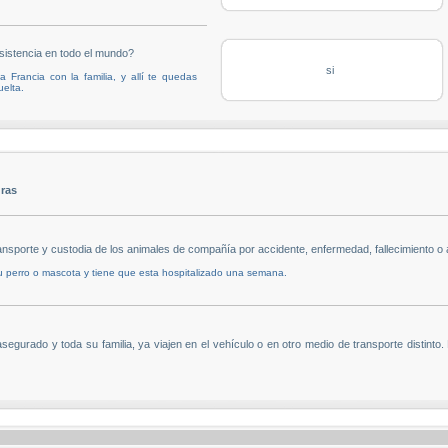
istencia en todo el mundo?
si
 Francia con la familia, y allí te quedas
uelta.
uras
orte y custodia de los animales de compañía por accidente, enfermedad, fallecimiento o
su perro o mascota y tiene que esta hospitalizado una semana.
asegurado y toda su familia, ya viajen en el vehículo o en otro medio de transporte dis