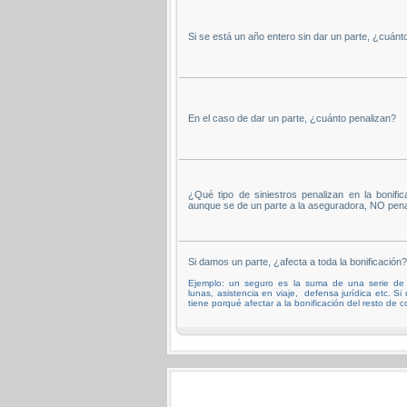
Si se está un año entero sin dar un parte, ¿cuánto
En el caso de dar un parte, ¿cuánto penalizan?
¿Qué tipo de siniestros penalizan en la bonifica
aunque se de un parte a la aseguradora, NO pena
Si damos un parte, ¿afecta a toda la bonificación?
Ejemplo: un seguro es la suma de una serie de c
lunas, asistencia en viaje, defensa jurídica etc. S
tiene porqué afectar a la bonificación del resto de c