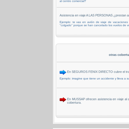
al centro comercial?
Asistencia en viaje A LAS PERSONAS ¿prestan as
Ejemplo: te vas en avión de viaje de vacaciones a
''colgado'' porque se han cancelado los vuelos de v
otras cobert
En SEGUROS FENIX DIRECTO cubre el transp
Ejemplo: imagine que tiene un accidente y lleva a 
En MUSSAP ofrecen asistencia en viaje al 
cobertura.