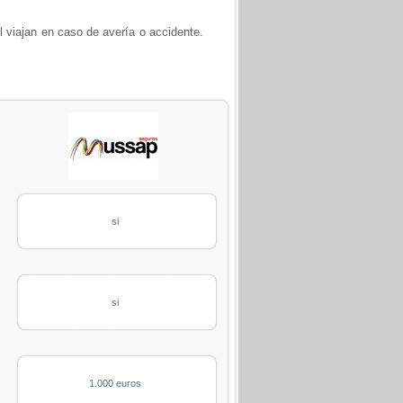
él viajan en caso de avería o accidente.
si
si
1.000 euros