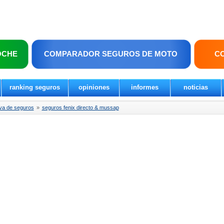
OCHE
COMPARADOR SEGUROS DE MOTO
C
ranking seguros
opiniones
informes
noticias
va de seguros
»
seguros fenix directo & mussap