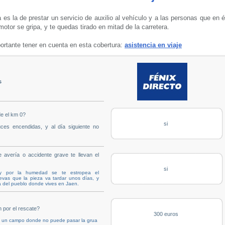
 es la de prestar un servicio de auxilio al vehículo y a las personas que en 
otor se gripa, y te quedas tirado en mitad de la carretera.
rtante tener en cuenta en esta cobertura:
asistencia en viaje
s
e el km 0?
si
ces encendidas, y al día siguiente no
avería o accidente grave te llevan el
si
 y por la humedad se te estropea el
levas que la pieza va tardar unos días, y
za del pueblo donde vives en Jaen.
 por el rescate?
300 euros
 a un campo donde no puede pasar la grua