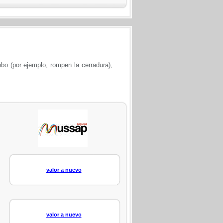
obo (por ejemplo, rompen la cerradura),
valor a nuevo
valor a nuevo