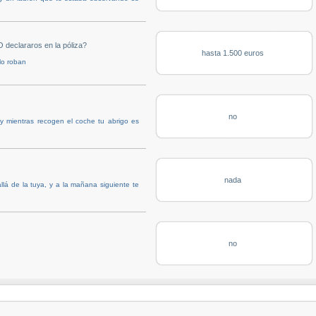
 declararos en la póliza?
hasta 1.500 euros
lo roban
no
y mientras recogen el coche tu abrigo es
nada
lá de la tuya, y a la mañana siguiente te
no