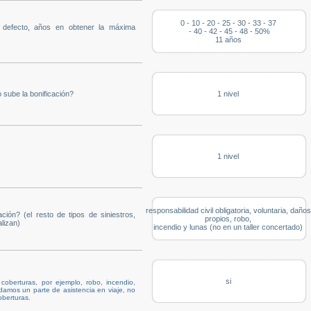
0 - 10 - 20 - 25 - 30 - 33 - 37
u defecto, años en obtener la máxima
- 40 - 42 - 45 - 48 - 50%
11 años
 sube la bonificación?
1 nivel
1 nivel
responsabilidad civil obligatoria, voluntaria, daños
ción? (el resto de tipos de siniestros,
propios, robo,
lizan)
incendio y lunas (no en un taller concertado)
si
oberturas, por ejemplo, robo, incendio,
i damos un parte de asistencia en viaje, no
oberturas.