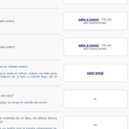
valor a nuevo
- 1% por
ado entero
año transcurrido
valor a nuevo
- 1% por
ado entero
año transcurrido
che es robado entero
valor venal
r la tarde en toledo, asique me dirijo para
lígono de al lado y cuando llego allí mi
o de robo?
si
salgo no tengo la manilla del coche.
ndebida de un bien, sin utilizar fuerza
s)
no
, y un ladrón que te estaba observando se