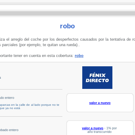
robo
iza el arreglo del coche por los desperfectos causados por la tentativa de r
 parciales (por ejemplo, te quitan una rueda)..
rtante tener en cuenta en esta cobertura:
robo
s
ado entero
valor a nuevo
parcas en la calle de al lado porque no te
que ya no está
valor a nuevo
- 1% por
obado entero
año transcurrido