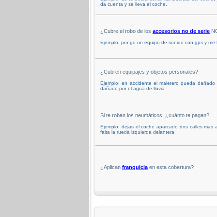
da cuenta y se lleva el coche.
¿Cubre el robo de los
accesorios no de serie
NO
Ejemplo: pongo un equipo de sonido con gps y me 
¿Cubren equipajes y objetos personales?
Ejemplo: en accidente el maletero queda dañado 
dañado por el agua de lluvia
Si te roban los neumáticos, ¿cuánto te pagan?
Ejemplo: dejas el coche aparcado dos calles mas al
falta la rueda izquierda delantera
¿Aplican
franquicia
en esta cobertura?