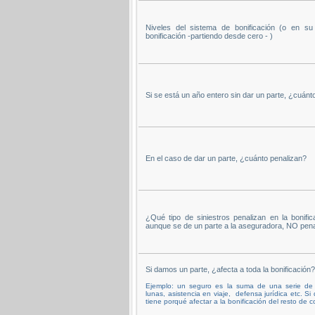
Niveles del sistema de bonificación (o en s
bonificación -partiendo desde cero - )
Si se está un año entero sin dar un parte, ¿cuánto
En el caso de dar un parte, ¿cuánto penalizan?
¿Qué tipo de siniestros penalizan en la bonifica
aunque se de un parte a la aseguradora, NO pena
Si damos un parte, ¿afecta a toda la bonificación?
Ejemplo: un seguro es la suma de una serie de c
lunas, asistencia en viaje, defensa jurídica etc. S
tiene porqué afectar a la bonificación del resto de c