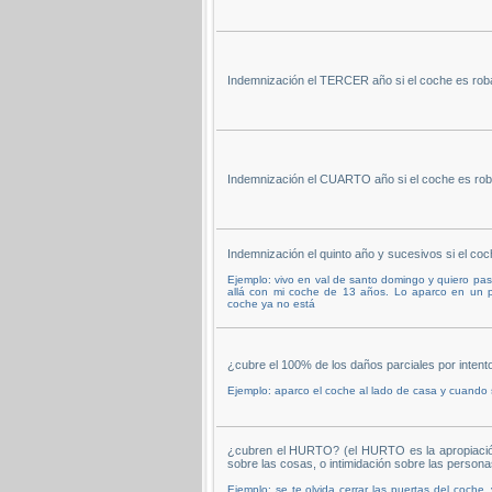
Indemnización el TERCER año si el coche es rob
Indemnización el CUARTO año si el coche es rob
Indemnización el quinto año y sucesivos si el co
Ejemplo: vivo en val de santo domingo y quiero pasa
allá con mi coche de 13 años. Lo aparco en un po
coche ya no está
¿cubre el 100% de los daños parciales por intent
Ejemplo: aparco el coche al lado de casa y cuando 
¿cubren el HURTO? (el HURTO es la apropiación i
sobre las cosas, o intimidación sobre las persona
Ejemplo: se te olvida cerrar las puertas del coche