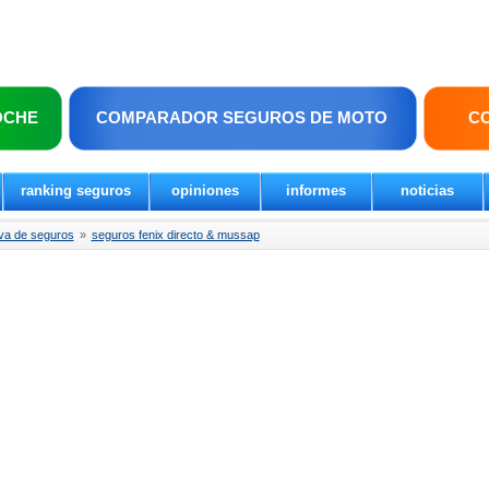
OCHE
COMPARADOR SEGUROS DE MOTO
C
ranking seguros
opiniones
informes
noticias
va de seguros
»
seguros fenix directo & mussap