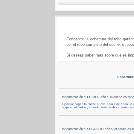
Concepto: la cobertura del robo garant
por el robo completo del coche, o robos
Si deseas saber mas sobre qué es impo
Cobertura
Indemnización el PRIMER año si el coche es rob
Ejemplo: coges tu coche nuevo para ir de boda, lo a
coge en el parkin y cuando sales te das cuenta de 
Indemnización el SEGUNDO año si el coche es r