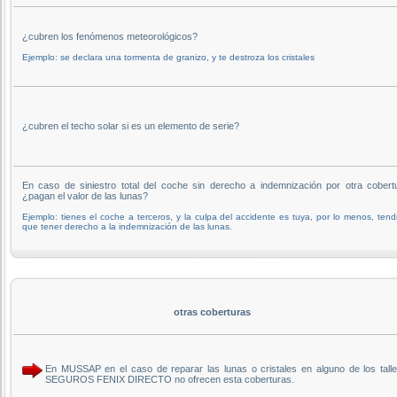
¿cubren los fenómenos meteorológicos?
Ejemplo: se declara una tormenta de granizo, y te destroza los cristales
¿cubren el techo solar si es un elemento de serie?
En caso de siniestro total del coche sin derecho a indemnización por otra cobert
¿pagan el valor de las lunas?
Ejemplo: tienes el coche a terceros, y la culpa del accidente es tuya, por lo menos, tend
que tener derecho a la indemnización de las lunas.
otras coberturas
En MUSSAP en el caso de reparar las lunas o cristales en alguno de los talle
SEGUROS FENIX DIRECTO no ofrecen esta coberturas.