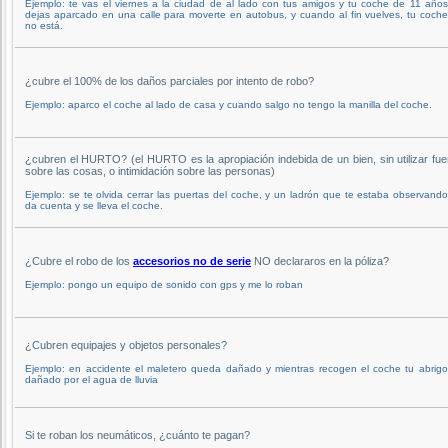
Ejemplo: te vas el viernes a la ciudad de al lado con tus amigos y tu coche de 11 años
dejas aparcado en una calle para moverte en autobus, y cuando al fin vuelves, tu coch
no está.
¿cubre el 100% de los daños parciales por intento de robo?
Ejemplo: aparco el coche al lado de casa y cuando salgo no tengo la manilla del coche.
¿cubren el HURTO? (el HURTO es la apropiación indebida de un bien, sin utilizar fue
sobre las cosas, o intimidación sobre las personas)
Ejemplo: se te olvida cerrar las puertas del coche, y un ladrón que te estaba observand
da cuenta y se lleva el coche.
¿Cubre el robo de los
accesorios no de serie
NO declararos en la póliza?
Ejemplo: pongo un equipo de sonido con gps y me lo roban
¿Cubren equipajes y objetos personales?
Ejemplo: en accidente el maletero queda dañado y mientras recogen el coche tu abrigo
dañado por el agua de lluvia
Si te roban los neumáticos, ¿cuánto te pagan?