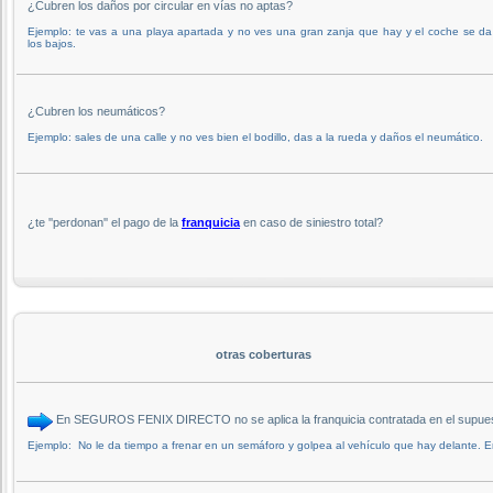
¿Cubren los daños por circular en vías no aptas?
Ejemplo: te vas a una playa apartada y no ves una gran zanja que hay y el coche se d
los bajos.
¿Cubren los neumáticos?
Ejemplo: sales de una calle y no ves bien el bodillo, das a la rueda y daños el neumático.
¿te ''perdonan'' el pago de la
franquicia
en caso de siniestro total?
otras coberturas
En SEGUROS FENIX DIRECTO no se aplica la franquicia contratada en el supuesto
Ejemplo: No le da tiempo a frenar en un semáforo y golpea al vehículo que hay delante. En 