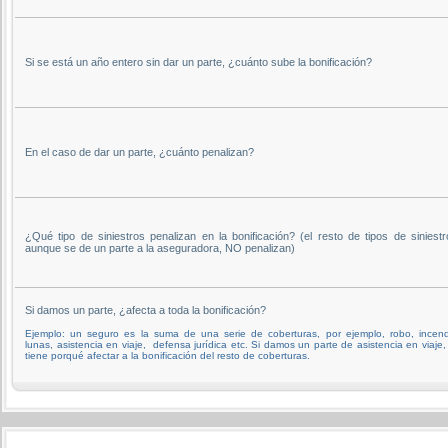
Si se está un año entero sin dar un parte, ¿cuánto sube la bonificación?
En el caso de dar un parte, ¿cuánto penalizan?
¿Qué tipo de siniestros penalizan en la bonificación? (el resto de tipos de siniestr
aunque se de un parte a la aseguradora, NO penalizan)
Si damos un parte, ¿afecta a toda la bonificación?
Ejemplo: un seguro es la suma de una serie de coberturas, por ejemplo, robo, incend
lunas, asistencia en viaje, defensa jurídica etc. Si damos un parte de asistencia en viaje,
tiene porqué afectar a la bonificación del resto de coberturas.