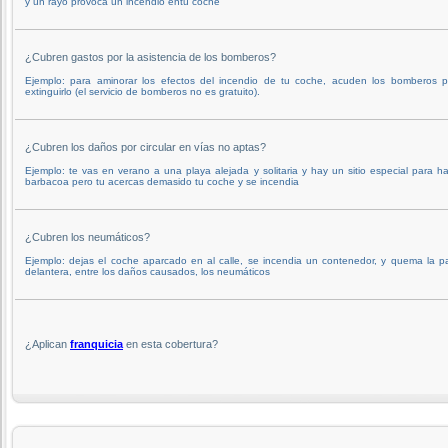
y un rayo provoca un incendio entu coche
¿Cubren gastos por la asistencia de los bomberos?
Ejemplo: para aminorar los efectos del incendio de tu coche, acuden los bomberos p
extinguirlo (el servicio de bomberos no es gratuito).
¿Cubren los daños por circular en vías no aptas?
Ejemplo: te vas en verano a una playa alejada y solitaria y hay un sitio especial para h
barbacoa pero tu acercas demasido tu coche y se incendia
¿Cubren los neumáticos?
Ejemplo: dejas el coche aparcado en al calle, se incendia un contenedor, y quema la p
delantera, entre los daños causados, los neumáticos
¿Aplican
franquicia
en esta cobertura?