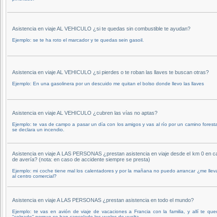
Asistencia en viaje AL VEHICULO ¿si te quedas sin combustible te ayudan?
Ejemplo: se te ha roto el marcador y te quedas sein gasoil.
Asistencia en viaje AL VEHICULO ¿si pierdes o te roban las llaves te buscan otras?
Ejemplo: En una gasolinera por un descuido me quitan el bolso donde llevo las llaves
Asistencia en viaje AL VEHICULO ¿cubren las vías no aptas?
Ejemplo: te vas de campo a pasar un día con los amigos y vas al río por un camino foresta
se declara un incendio.
Asistencia en viaje A LAS PERSONAS ¿prestan asistencia en viaje desde el km 0 en c
de avería? (nota: en caso de accidente siempre se presta)
Ejemplo: mi coche tiene mal los calentadores y por la mañana no puedo arrancar ¿me llev
al centro comercial?
Asistencia en viaje A LAS PERSONAS ¿prestan asistencia en todo el mundo?
Ejemplo: te vas en avión de viaje de vacaciones a Francia con la familia, y allí te qu
''colgado'' porque se han cancelado los vuelos de vuelta.