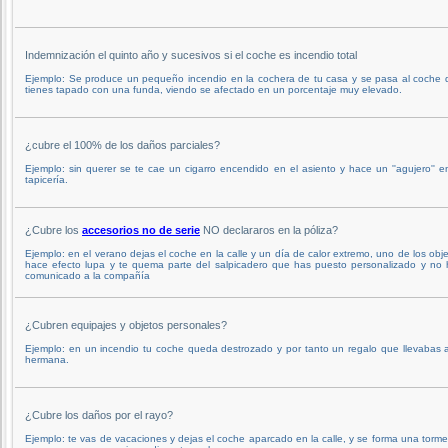
Indemnización el quinto año y sucesivos si el coche es incendio total
Ejemplo: Se produce un pequeño incendio en la cochera de tu casa y se pasa al coche 
tienes tapado con una funda, viendo se afectado en un porcentaje muy elevado.
¿cubre el 100% de los daños parciales?
Ejemplo: sin querer se te cae un cigarro encendido en el asiento y hace un ''agujero'' e
tapicería.
¿Cubre los
accesorios no de serie
NO declararos en la póliza?
Ejemplo: en el verano dejas el coche en la calle y un día de calor extremo, uno de los obj
hace efecto lupa y te quema parte del salpicadero que has puesto personalizado y no 
comunicado a la compañía
¿Cubren equipajes y objetos personales?
Ejemplo: en un incendio tu coche queda destrozado y por tanto un regalo que llevabas 
hermana.
¿Cubre los daños por el rayo?
Ejemplo: te vas de vacaciones y dejas el coche aparcado en la calle, y se forma una torm