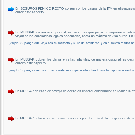
En SEGUROS FENIX DIRECTO corren con los gastos de la ITV en el supuesto de 
cubre este aspecto.
En MUSSAP de manera opcional, es decir, hay que pagar un suplemento adicion
viajen en las condiciones legales adecuadas, hasta un máximo de 300 euros
Ejemplo: Suponga que viaja con su mascota y sufre un accidente, y en el mismo resulta her
En MUSSAP, cubren los daños en sillas infantiles, de manera opcional, es de
cubren este aspecto.
Ejemplo: Suponga que tras un accidente se rompe la silla infantil para transportar a sus hijo
En MUSSAP en caso de arreglo de coche en un taller colaborador se reduce la
En MUSSAP cubren por los daños causados por el efecto de la congelación del