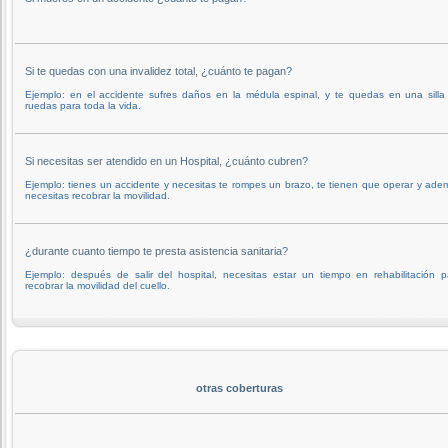
Si te quedas con una invalidez total, ¿cuánto te pagan?
Ejemplo: en el accidente sufres daños en la médula espinal, y te quedas en una silla
ruedas para toda la vida.
Si necesitas ser atendido en un Hospital, ¿cuánto cubren?
Ejemplo: tienes un accidente y necesitas te rompes un brazo, te tienen que operar y ade
necesitas recobrar la movilidad.
¿durante cuanto tiempo te presta asistencia sanitaria?
Ejemplo: después de salir del hospital, necesitas estar un tiempo en rehabilitación p
recobrar la movilidad del cuello.
otras coberturas