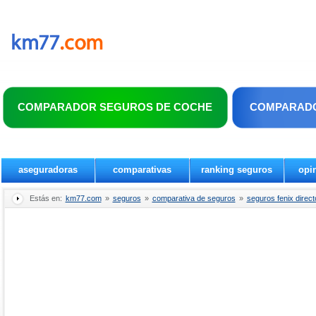
COMPARADOR SEGUROS DE COCHE
COMPARADO
aseguradoras
comparativas
ranking seguros
opi
Estás en:
km77.com
»
seguros
»
comparativa de seguros
»
seguros fenix direc