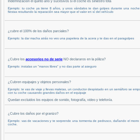
Indemnización el quinto año y sucesivos si el coche es siniestro tota
Ejemplo: tu coche ya tiene 8 años, y unos vándalos te dan golpes durante una noche
fiestas resultando la reparación sea mayor que el valor en sí del vehículo
¿cubre el 100% de los daños parciales?
Ejemplo: la dar macha atrás no ves una papelera de la acera y te das en el paragolpes
¿Cubre los
accesorios no de serie
NO declararos en la póliza?
Ejemplo: instalas un "manos libres" y no das parte al aseguro
¿Cubren equipajes y objetos personales?
Ejemplo: te vas de viaje y llevas maletas, un conductor despistado en un semáforo se emp
con tu coche causando grandes daños en el equipaje
Quedan excluidos los equipos de sonido, fotografía, video y telefonía.
¿Cubre los daños por el granizo?
Ejemplo: vas de vacaciones y te sorprende una tormenta de pedrusco, dañando el morro
coche.