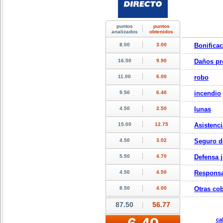
Bonifica
Daños pr
robo
incendio
lunas
Asistenci
Seguro d
Defensa j
Responsa
Otras cob
ca