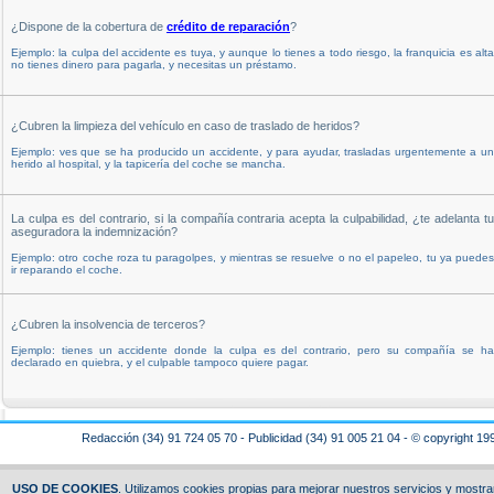
¿Dispone de la cobertura de
crédito de reparación
?
Ejemplo: la culpa del accidente es tuya, y aunque lo tienes a todo riesgo, la franquicia es alta
no tienes dinero para pagarla, y necesitas un préstamo.
¿Cubren la limpieza del vehículo en caso de traslado de heridos?
Ejemplo: ves que se ha producido un accidente, y para ayudar, trasladas urgentemente a un
herido al hospital, y la tapicería del coche se mancha.
La culpa es del contrario, si la compañía contraria acepta la culpabilidad, ¿te adelanta tu
aseguradora la indemnización?
Ejemplo: otro coche roza tu paragolpes, y mientras se resuelve o no el papeleo, tu ya puedes
ir reparando el coche.
¿Cubren la insolvencia de terceros?
Ejemplo: tienes un accidente donde la culpa es del contrario, pero su compañía se ha
declarado en quiebra, y el culpable tampoco quiere pagar.
Redacción (34) 91 724 05 70 - Publicidad (34) 91 005 21 04 - © copyright 19
USO DE COOKIES
. Utilizamos cookies propias para mejorar nuestros servicios y mostrar