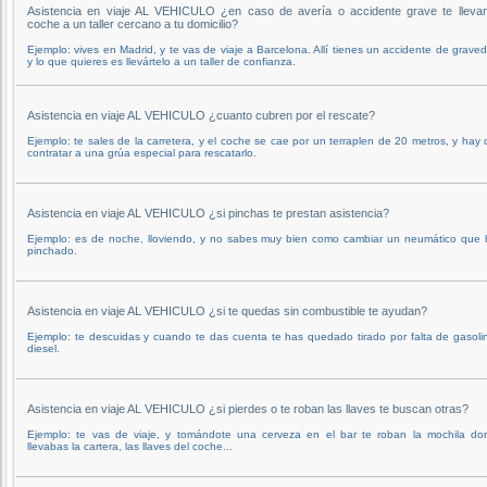
Asistencia en viaje AL VEHICULO ¿en caso de avería o accidente grave te llevan
coche a un taller cercano a tu domicilio?
Ejemplo: vives en Madrid, y te vas de viaje a Barcelona. Allí tienes un accidente de grave
y lo que quieres es llevártelo a un taller de confianza.
Asistencia en viaje AL VEHICULO ¿cuanto cubren por el rescate?
Ejemplo: te sales de la carretera, y el coche se cae por un terraplen de 20 metros, y hay
contratar a una grúa especial para rescatarlo.
Asistencia en viaje AL VEHICULO ¿si pinchas te prestan asistencia?
Ejemplo: es de noche, lloviendo, y no sabes muy bien como cambiar un neumático que 
pinchado.
Asistencia en viaje AL VEHICULO ¿si te quedas sin combustible te ayudan?
Ejemplo: te descuidas y cuando te das cuenta te has quedado tirado por falta de gasoli
diesel.
Asistencia en viaje AL VEHICULO ¿si pierdes o te roban las llaves te buscan otras?
Ejemplo: te vas de viaje, y tomándote una cerveza en el bar te roban la mochila do
llevabas la cartera, las llaves del coche...