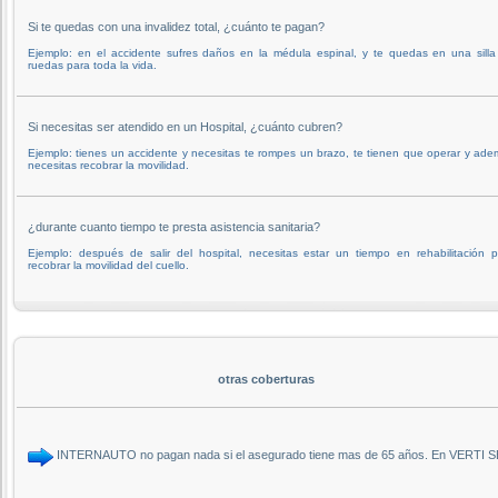
Si te quedas con una invalidez total, ¿cuánto te pagan?
Ejemplo: en el accidente sufres daños en la médula espinal, y te quedas en una silla
ruedas para toda la vida.
Si necesitas ser atendido en un Hospital, ¿cuánto cubren?
Ejemplo: tienes un accidente y necesitas te rompes un brazo, te tienen que operar y ad
necesitas recobrar la movilidad.
¿durante cuanto tiempo te presta asistencia sanitaria?
Ejemplo: después de salir del hospital, necesitas estar un tiempo en rehabilitación 
recobrar la movilidad del cuello.
otras coberturas
INTERNAUTO no pagan nada si el asegurado tiene mas de 65 años. En VERTI SE