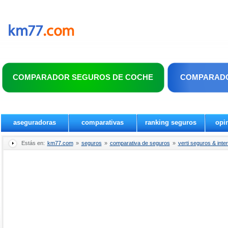
COMPARADOR SEGUROS DE COCHE
COMPARADO
aseguradoras
comparativas
ranking seguros
opi
Estás en:
km77.com
»
seguros
»
comparativa de seguros
»
verti seguros & inte