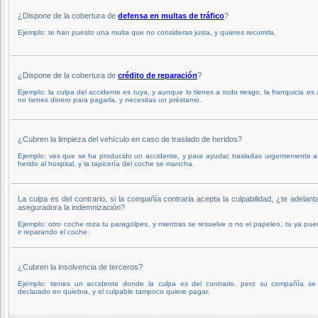
¿Dispone de la cobertura de
defensa en multas de tráfico
?
Ejemplo: te han puesto una multa que no consideras justa, y quieres recurrirla.
¿Dispone de la cobertura de
crédito de reparación
?
Ejemplo: la culpa del accidente es tuya, y aunque lo tienes a todo riesgo, la franquicia es 
no tienes dinero para pagarla, y necesitas un préstamo.
¿Cubren la limpieza del vehículo en caso de traslado de heridos?
Ejemplo: ves que se ha producido un accidente, y para ayudar, trasladas urgentemente 
herido al hospital, y la tapicería del coche se mancha.
La culpa es del contrario, si la compañía contraria acepta la culpabilidad, ¿te adelant
aseguradora la indemnización?
Ejemplo: otro coche roza tu paragolpes, y mientras se resuelve o no el papeleo, tu ya pu
ir reparando el coche.
¿Cubren la insolvencia de terceros?
Ejemplo: tienes un accidente donde la culpa es del contrario, pero su compañía se
declarado en quiebra, y el culpable tampoco quiere pagar.