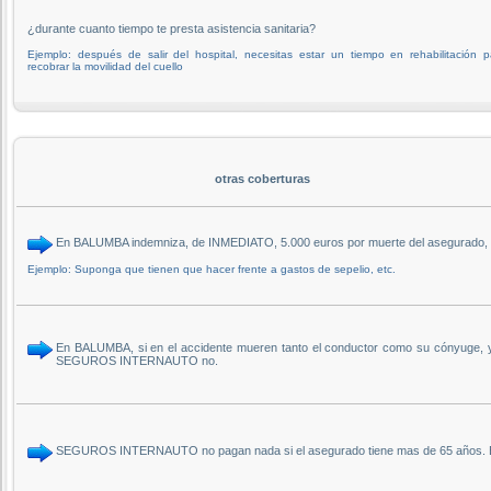
¿durante cuanto tiempo te presta asistencia sanitaria?
Ejemplo: después de salir del hospital, necesitas estar un tiempo en rehabilitación p
recobrar la movilidad del cuello
otras coberturas
En BALUMBA indemniza, de INMEDIATO, 5.000 euros por muerte del asegurado, 
Ejemplo: Suponga que tienen que hacer frente a gastos de sepelio, etc.
En BALUMBA, si en el accidente mueren tanto el conductor como su cónyuge, y 
SEGUROS INTERNAUTO no.
SEGUROS INTERNAUTO no pagan nada si el asegurado tiene mas de 65 años. En