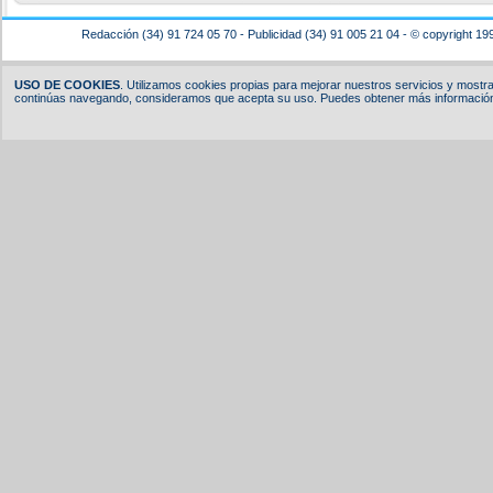
Redacción (34) 91 724 05 70 - Publicidad (34) 91 005 21 04 - © copyright 19
USO DE COOKIES
. Utilizamos cookies propias para mejorar nuestros servicios y mostrar
continúas navegando, consideramos que acepta su uso. Puedes obtener más información,