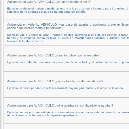
Asistencia en viaje AL VEHICULO ¿lo hacen desde el km 0?
Ejemplo: te dejas el maletero medio abierto y la luz de cortesía luciendo toda la noche, al
siguiente no te arranca por que se ha quedado sin batería.
Asistencia en viaje AL VEHICULO ¿en caso de avería o accidente grave te llevan
coche a un taller cercano a tu domicilio?
Ejemplo: vas a Cheste al Gran Premio y en una caravana a uno de los coches le fallan
frenos y se empotra contra el tuyo, tu vives en Majadahonda (Madrid) y quieres que t
lleven al taller de confianza.
Asistencia en viaje AL VEHICULO ¿cuanto cubren por el rescate?
Ejemplo: en un día de duro invierno pisas una placa de hielo y el coche cae sobre un puen
Asistencia en viaje AL VEHICULO ¿si pinchas te prestan asistencia?
Ejemplo: al pasar por una carretera comarcal, hay un gran bache y la rebiento la rueda.
Asistencia en viaje AL VEHICULO ¿si te quedas sin combustible te ayudan?
Ejemplo: vamos por una autovía y nos encontramos con una importante retención a caus
un accidente y no llegamos a la siguiente gasolinera