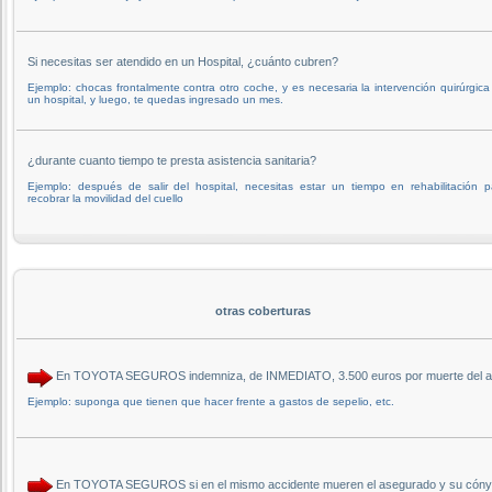
Si necesitas ser atendido en un Hospital, ¿cuánto cubren?
Ejemplo: chocas frontalmente contra otro coche, y es necesaria la intervención quirúrgica
un hospital, y luego, te quedas ingresado un mes.
¿durante cuanto tiempo te presta asistencia sanitaria?
Ejemplo: después de salir del hospital, necesitas estar un tiempo en rehabilitación p
recobrar la movilidad del cuello
otras coberturas
En TOYOTA SEGUROS indemniza, de INMEDIATO, 3.500 euros por muerte del aseg
Ejemplo: suponga que tienen que hacer frente a gastos de sepelio, etc.
En TOYOTA SEGUROS si en el mismo accidente mueren el asegurado y su cónyu