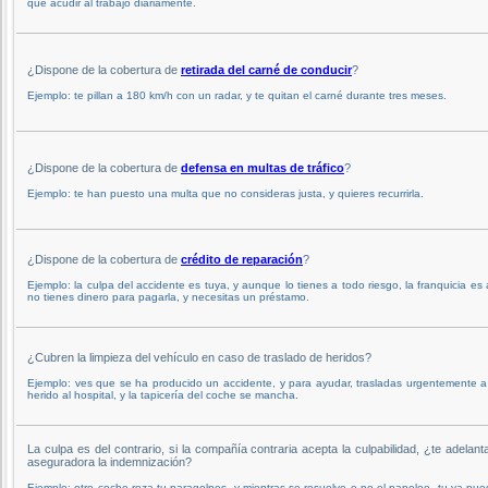
que acudir al trabajo diariamente.
¿Dispone de la cobertura de
retirada del carné de conducir
?
Ejemplo: te pillan a 180 km/h con un radar, y te quitan el carné durante tres meses.
¿Dispone de la cobertura de
defensa en multas de tráfico
?
Ejemplo: te han puesto una multa que no consideras justa, y quieres recurrirla.
¿Dispone de la cobertura de
crédito de reparación
?
Ejemplo: la culpa del accidente es tuya, y aunque lo tienes a todo riesgo, la franquicia es 
no tienes dinero para pagarla, y necesitas un préstamo.
¿Cubren la limpieza del vehículo en caso de traslado de heridos?
Ejemplo: ves que se ha producido un accidente, y para ayudar, trasladas urgentemente 
herido al hospital, y la tapicería del coche se mancha.
La culpa es del contrario, si la compañía contraria acepta la culpabilidad, ¿te adelant
aseguradora la indemnización?
Ejemplo: otro coche roza tu paragolpes, y mientras se resuelve o no el papeleo, tu ya pu