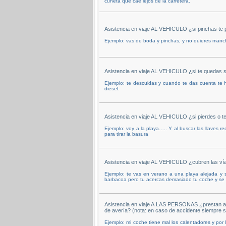
cuneta que cae lejos de la carretera.
Asistencia en viaje AL VEHICULO ¿si pinchas te 
Ejemplo: vas de boda y pinchas, y no quieres manch
Asistencia en viaje AL VEHICULO ¿si te quedas s
Ejemplo: te descuidas y cuando te das cuenta te h
diesel.
Asistencia en viaje AL VEHICULO ¿si pierdes o te
Ejemplo: voy a la playa….. Y al buscar las llaves r
para tirar la basura
Asistencia en viaje AL VEHICULO ¿cubren las ví
Ejemplo: te vas en verano a una playa alejada y so
barbacoa pero tu acercas demasiado tu coche y se 
Asistencia en viaje A LAS PERSONAS ¿prestan as
de avería? (nota: en caso de accidente siempre s
Ejemplo: mi coche tiene mal los calentadores y por