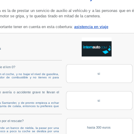
 es la de prestar un servicio de auxilio al vehículo y a las personas que en 
otor se gripa, y te quedas tirado en mitad de la carretera.
rtante tener en cuenta en esta cobertura:
asistencia en viaje
s
e el km 0?
si
el coche, y no bajar el nivel de gasolina,
dor de combustible y no tienes ni para
avería o accidente grave te llevan el
si
 a Santander, y de pronto empieza a echar
junta de culata, entonces tu prefieres que
 por el rescate?
hasta 300 euros
ende un banco de niebla, la pasar por una
 poco a poco tu coche se desliza por una