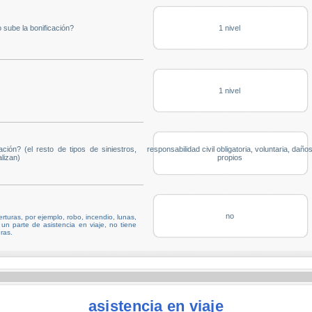
 sube la bonificación?
1 nivel
1 nivel
ación? (el resto de tipos de siniestros,
responsabilidad civil obligatoria, voluntaria, daño
lizan)
propios
no
turas, por ejemplo, robo, incendio, lunas,
 un parte de asistencia en viaje, no tiene
ras.
asistencia en viaje