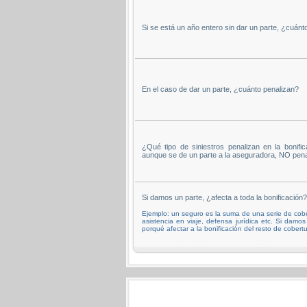
Si se está un año entero sin dar un parte, ¿cuánto
En el caso de dar un parte, ¿cuánto penalizan?
¿Qué tipo de siniestros penalizan en la bonific
aunque se de un parte a la aseguradora, NO pena
Si damos un parte, ¿afecta a toda la bonificación?
Ejemplo: un seguro es la suma de una serie de cober
asistencia en viaje, defensa jurídica etc. Si damos
porqué afectar a la bonificación del resto de cobertu