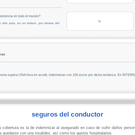
istencia en todo el mundo?
si
 otro país, en un enlace, por retraso del
uras
grúa, esta supera UNA hora en acudir, indemnizan con 100 euros por dicha tardanza. En I
seguros del conductor
 cobertura es la de indemnizar al asegurado en caso de sufrir daños perso
 quedarse con una invalidez, así como los gastos hospitalarios.