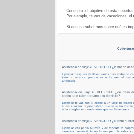
Concepto: el objetivo de esta cobertura
Por ejemplo, te vas de vacaciones, el m
Si deseas saber mas sobre qué es impo
Cobertura
Asistencia en viaje AL VEHICULO ¿lo hacen desd
Ejemplo: después de llevar varios días andando con 
éste no arranca, porque se le ha roto el marca
arrancarlo
Asistencia en viaje AL VEHICULO ¿en caso de 
coche a un taller cercano a tu domicilio?
Ejemplo: te vas con tu coche a un viaje de placer
humo el motor, te pronostican que se te ha roto la 
te lo arreglen en donde vives que es Salamanca.
Asistencia en viaje AL VEHICULO ¿cuanto cubren
Ejemplo: vas por la autovía y de repente te sorpr
carretera comarcal, tu no lo ves pero te sales y