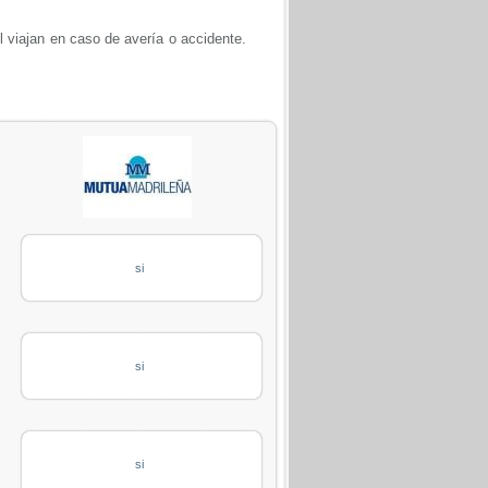
él viajan en caso de avería o accidente.
si
si
si