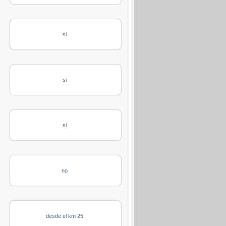
si
si
si
no
desde el km 25