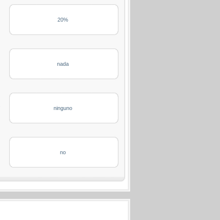
20%
nada
s
ninguno
no