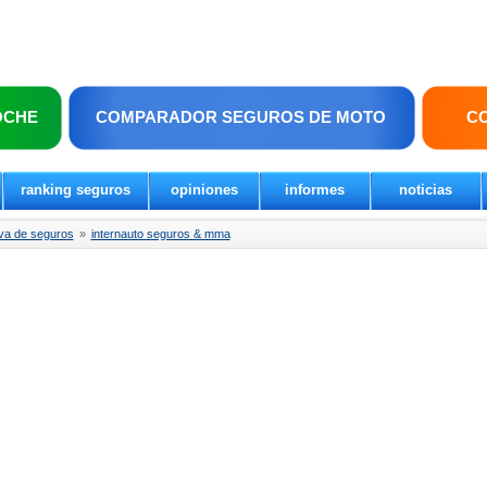
OCHE
COMPARADOR SEGUROS DE MOTO
C
ranking seguros
opiniones
informes
noticias
va de seguros
»
internauto seguros & mma