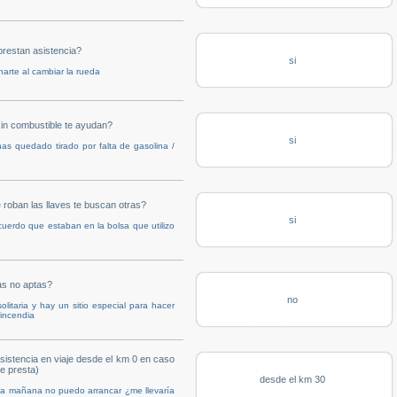
prestan asistencia?
si
arte al cambiar la rueda
in combustible te ayudan?
si
as quedado tirado por falta de gasolina /
 roban las llaves te buscan otras?
si
ecuerdo que estaban en la bolsa que utilizo
as no aptas?
no
litaria y hay un sitio especial para hacer
incendia
istencia en viaje desde el km 0 en caso
e presta)
desde el km 30
 la mañana no puedo arrancar ¿me llevaría