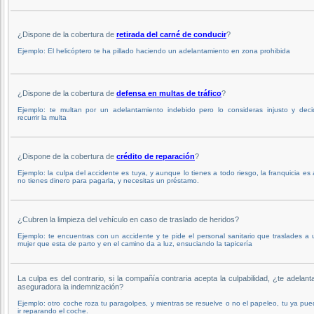
¿Dispone de la cobertura de
retirada del carné de conducir
?
Ejemplo: El helicóptero te ha pillado haciendo un adelantamiento en zona prohibida
¿Dispone de la cobertura de
defensa en multas de tráfico
?
Ejemplo: te multan por un adelantamiento indebido pero lo consideras injusto y deci
recurrir la multa
¿Dispone de la cobertura de
crédito de reparación
?
Ejemplo: la culpa del accidente es tuya, y aunque lo tienes a todo riesgo, la franquicia es 
no tienes dinero para pagarla, y necesitas un préstamo.
¿Cubren la limpieza del vehículo en caso de traslado de heridos?
Ejemplo: te encuentras con un accidente y te pide el personal sanitario que traslades a
mujer que esta de parto y en el camino da a luz, ensuciando la tapicería
La culpa es del contrario, si la compañía contraria acepta la culpabilidad, ¿te adelant
aseguradora la indemnización?
Ejemplo: otro coche roza tu paragolpes, y mientras se resuelve o no el papeleo, tu ya pu
ir reparando el coche.