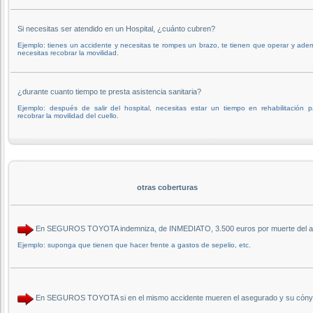
Si necesitas ser atendido en un Hospital, ¿cuánto cubren?
Ejemplo: tienes un accidente y necesitas te rompes un brazo, te tienen que operar y ade
necesitas recobrar la movilidad.
¿durante cuanto tiempo te presta asistencia sanitaria?
Ejemplo: después de salir del hospital, necesitas estar un tiempo en rehabilitación p
recobrar la movilidad del cuello.
otras coberturas
En SEGUROS TOYOTA indemniza, de INMEDIATO, 3.500 euros por muerte del aseg
Ejemplo: suponga que tienen que hacer frente a gastos de sepelio, etc.
En SEGUROS TOYOTA si en el mismo accidente mueren el asegurado y su cónyu