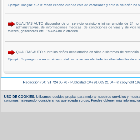
Ejemplo: Imagine que le roban el bolso cuando esta de vacaciones y ante la situación no sa
QUALITAS AUTO dispondrá de un servicio gratuito e ininterrumpido de 24 horas 
administrativas, de informaciones médicas, de condiciones de viaje y de vida l
talleres, gasolineras etc. En AMA no lo ofrecen.
QUALITAS AUTO cubre los daños ocasionados en sillas o sistemas de retención in
Ejemplo: Suponga que en un siniestro del coche se ven afectada las sillas infantiles de sus
Redacción (34) 91 724 05 70 - Publicidad (34) 91 005 21 04 - © copyright 19
USO DE COOKIES
. Utilizamos cookies propias para mejorar nuestros servicios y mostrar
continúas navegando, consideramos que acepta su uso. Puedes obtener más información,