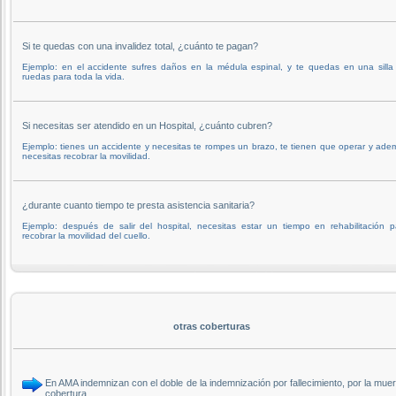
Si te quedas con una invalidez total, ¿cuánto te pagan?
Ejemplo: en el accidente sufres daños en la médula espinal, y te quedas en una silla
ruedas para toda la vida.
Si necesitas ser atendido en un Hospital, ¿cuánto cubren?
Ejemplo: tienes un accidente y necesitas te rompes un brazo, te tienen que operar y ade
necesitas recobrar la movilidad.
¿durante cuanto tiempo te presta asistencia sanitaria?
Ejemplo: después de salir del hospital, necesitas estar un tiempo en rehabilitación p
recobrar la movilidad del cuello.
otras coberturas
En AMA indemnizan con el doble de la indemnización por fallecimiento, por la mu
cobertura.