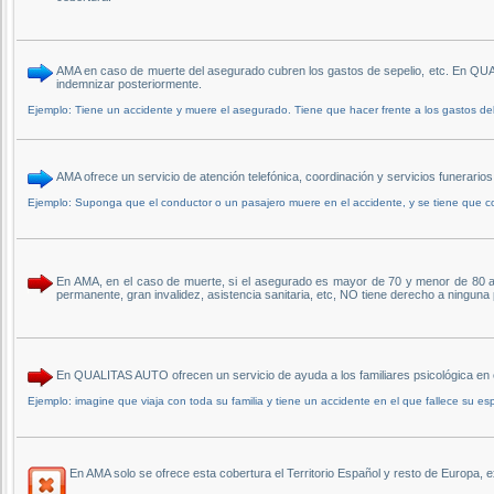
AMA en caso de muerte del asegurado cubren los gastos de sepelio, etc. En QUAL
indemnizar posteriormente.
Ejemplo: Tiene un accidente y muere el asegurado. Tiene que hacer frente a los gastos del
AMA ofrece un servicio de atención telefónica, coordinación y servicios funerari
Ejemplo: Suponga que el conductor o un pasajero muere en el accidente, y se tiene que cont
En AMA, en el caso de muerte, si el asegurado es mayor de 70 y menor de 80 a
permanente, gran invalidez, asistencia sanitaria, etc, NO tiene derecho a ninguna
En QUALITAS AUTO ofrecen un servicio de ayuda a los familiares psicológica en 
Ejemplo: imagine que viaja con toda su familia y tiene un accidente en el que fallece su esp
En AMA solo se ofrece esta cobertura el Territorio Español y resto de Europa, e