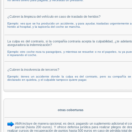
no tienes dinero para pagarla, y necesitas un préstamo.
¿Cubren la limpieza del vehículo en caso de traslado de heridos?
Ejemplo: ves que se ha producido un accidente, y para ayudar, trasladas urgentemente 
herido al hospital, y la tapicería del coche se mancha.
La culpa es del contrario, si la compañía contraria acepta la culpabilidad, ¿te adelant
aseguradora la indemnización?
Ejemplo: otro coche roza tu paragolpes, y mientras se resuelve o no el papeleo, tu ya pu
ir reparando el coche.
¿Cubren la insolvencia de terceros?
Ejemplo: tienes un accidente donde la culpa es del contrario, pero su compañía se
declarado en quiebra, y el culpable tampoco quiere pagar.
otras coberturas
AMA incluye de manera opcional, es decir, pagando un suplemento adicional el cos
parcial (hasta 200 euros). Y ofrece defensa jurídica para realizar pliegos de
realizar cursos de recuperación de puntos hasta 500 euros en caso de pérdida total d