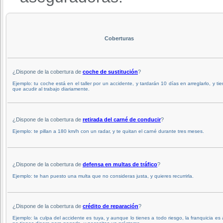
Coberturas
¿Dispone de la cobertura de
coche de sustitución
?
Ejemplo: tu coche está en el taller por un accidente, y tardarán 10 días en arreglarlo, y ti
que acudir al trabajo diariamente.
¿Dispone de la cobertura de
retirada del carné de conducir
?
Ejemplo: te pillan a 180 km/h con un radar, y te quitan el carné durante tres meses.
¿Dispone de la cobertura de
defensa en multas de tráfico
?
Ejemplo: te han puesto una multa que no consideras justa, y quieres recurrirla.
¿Dispone de la cobertura de
crédito de reparación
?
Ejemplo: la culpa del accidente es tuya, y aunque lo tienes a todo riesgo, la franquicia es 