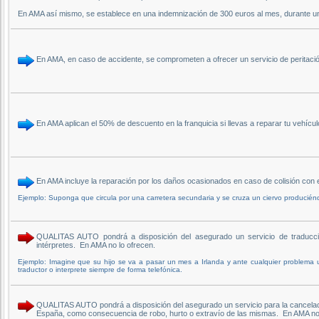
En AMA así mismo, se establece en una indemnización de 300 euros al mes, durante 
En AMA, en caso de accidente, se comprometen a ofrecer un servicio de perita
En AMA aplican el 50% de descuento en la franquicia si llevas a reparar tu vehíc
En AMA incluye la reparación por los daños ocasionados en caso de colisión c
Ejemplo: Suponga que circula por una carretera secundaria y se cruza un ciervo producién
QUALITAS AUTO pondrá a disposición del asegurado un servicio de traducción 
intérpretes. En AMA no lo ofrecen.
Ejemplo: Imagine que su hijo se va a pasar un mes a Irlanda y ante cualquier problema
traductor o interprete siempre de forma telefónica.
QUALITAS AUTO pondrá a disposición del asegurado un servicio para la cancelació
España, como consecuencia de robo, hurto o extravío de las mismas. En AMA no 