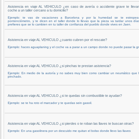
Asistencia en viaje AL VEHICULO ¿en caso de avería o accidente grave te llevan
coche a un taller cercano a tu domicilio?
Ejemplo: te vas de vacaciones a Barcelona y por la humedad se te estropea
pontenciómetro, y te dicen en el taller donde lo llevas que la pieza va tardar unos día
prefieres que se lo cambien en tu taller de confianza del pueblo donde vives en Jaen.
Asistencia en viaje AL VEHICULO ¿cuanto cubren por el rescate?
Ejemplo: haces aguaplaning y el coche va a parar a un campo donde no puede pasar la g
Asistencia en viaje AL VEHICULO ¿si pinchas te prestan asistencia?
Ejemplo: En medio de la autoría y no sabes muy bien como cambiar un neumático que 
pinchado.
Asistencia en viaje AL VEHICULO ¿si te quedas sin combustible te ayudan?
Ejemplo: se te ha roto el marcador y te quedas sein gasoil.
Asistencia en viaje AL VEHICULO ¿si pierdes o te roban las llaves te buscan otras?
Ejemplo: En una gasolinera por un descuido me quitan el bolso donde llevo las llaves