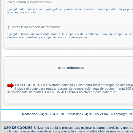
aseguradora la indemnización?
Ejemplo: otro coche roza tu paragolpes, y mientras se resuelve o no el papeleo, tu ya pu
ir reparando el coche.
¿Cubren la insolvencia de terceros?
Ejemplo: tienes un accidente donde la culpa es del contrario, pero su compañía se
declarado en quiebra, y el culpable tampoco quiere pagar.
otras coberturas
En SEGUROS TOYOTA ofrece defensa jurídica para realizar pliegos de descargo ant
incluye el coste para realizar cursos de recuperación total de puntos (hasta 50
la pérdida total de puntos. En UNION ALCOYANA no ofrecen esta cobertura.
Redacción (34) 91 724 05 70 - Publicidad (34) 91 005 21 04 - © copyright 19
USO DE COOKIES
. Utilizamos cookies propias para mejorar nuestros servicios y mostrar
continúas navegando, consideramos que acepta su uso. Puedes obtener más información,