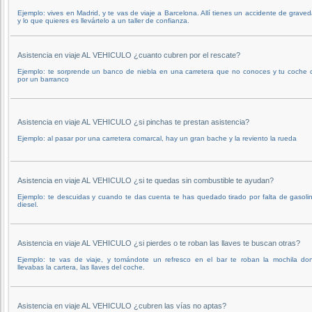
Ejemplo: vives en Madrid, y te vas de viaje a Barcelona. Allí tienes un accidente de grave
y lo que quieres es llevártelo a un taller de confianza.
Asistencia en viaje AL VEHICULO ¿cuanto cubren por el rescate?
Ejemplo: te sorprende un banco de niebla en una carretera que no conoces y tu coche 
por un barranco
Asistencia en viaje AL VEHICULO ¿si pinchas te prestan asistencia?
Ejemplo: al pasar por una carretera comarcal, hay un gran bache y la reviento la rueda
Asistencia en viaje AL VEHICULO ¿si te quedas sin combustible te ayudan?
Ejemplo: te descuidas y cuando te das cuenta te has quedado tirado por falta de gasolin
diesel.
Asistencia en viaje AL VEHICULO ¿si pierdes o te roban las llaves te buscan otras?
Ejemplo: te vas de viaje, y tomándote un refresco en el bar te roban la mochila do
llevabas la cartera, las llaves del coche.
Asistencia en viaje AL VEHICULO ¿cubren las vías no aptas?