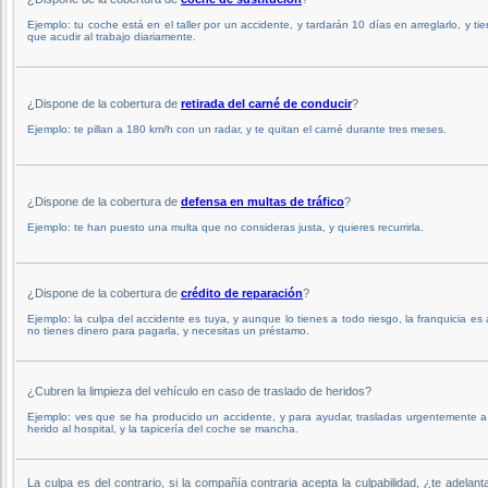
Ejemplo: tu coche está en el taller por un accidente, y tardarán 10 días en arreglarlo, y ti
que acudir al trabajo diariamente.
¿Dispone de la cobertura de
retirada del carné de conducir
?
Ejemplo: te pillan a 180 km/h con un radar, y te quitan el carné durante tres meses.
¿Dispone de la cobertura de
defensa en multas de tráfico
?
Ejemplo: te han puesto una multa que no consideras justa, y quieres recurrirla.
¿Dispone de la cobertura de
crédito de reparación
?
Ejemplo: la culpa del accidente es tuya, y aunque lo tienes a todo riesgo, la franquicia es 
no tienes dinero para pagarla, y necesitas un préstamo.
¿Cubren la limpieza del vehículo en caso de traslado de heridos?
Ejemplo: ves que se ha producido un accidente, y para ayudar, trasladas urgentemente 
herido al hospital, y la tapicería del coche se mancha.
La culpa es del contrario, si la compañía contraria acepta la culpabilidad, ¿te adelant