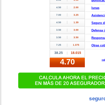
Bonifica
lunas
Asistenci
Seguro d
Defensa j
Responsa
Otras cob
ca
segur