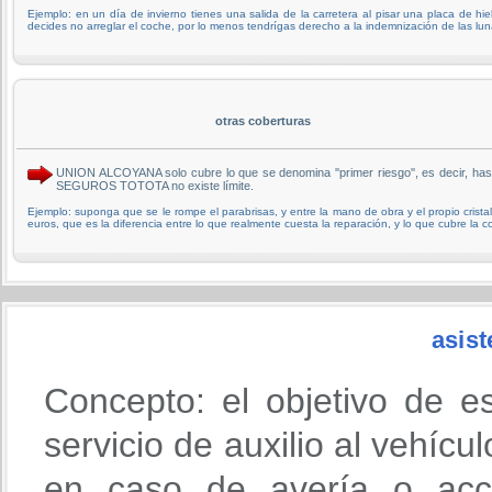
Ejemplo: en un día de invierno tienes una salida de la carretera al pisar una placa de hie
decides no arreglar el coche, por lo menos tendrígas derecho a la indemnización de las lu
otras coberturas
UNION ALCOYANA solo cubre lo que se denomina ''primer riesgo'', es decir, has
SEGUROS TOTOTA no existe límite.
Ejemplo: suponga que se le rompe el parabrisas, y entre la mano de obra y el propio crist
euros, que es la diferencia entre lo que realmente cuesta la reparación, y lo que cubre la 
asist
Concepto: el objetivo de e
servicio de auxilio al vehícu
en caso de avería o acci