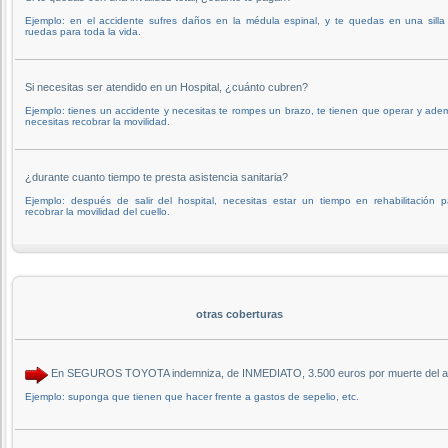
Ejemplo: en el accidente sufres daños en la médula espinal, y te quedas en una silla
ruedas para toda la vida.
Si necesitas ser atendido en un Hospital, ¿cuánto cubren?
Ejemplo: tienes un accidente y necesitas te rompes un brazo, te tienen que operar y ade
necesitas recobrar la movilidad.
¿durante cuanto tiempo te presta asistencia sanitaria?
Ejemplo: después de salir del hospital, necesitas estar un tiempo en rehabilitación p
recobrar la movilidad del cuello.
otras coberturas
En SEGUROS TOYOTA indemniza, de INMEDIATO, 3.500 euros por muerte del aseg
Ejemplo: suponga que tienen que hacer frente a gastos de sepelio, etc.