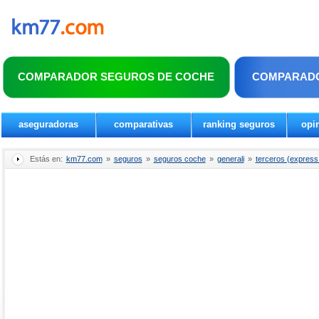
COMPARADOR SEGUROS DE COCHE
COMPARADO
aseguradoras
comparativas
ranking seguros
opi
Estás en:
km77.com
»
seguros
»
seguros coche
»
generali
»
terceros (express 