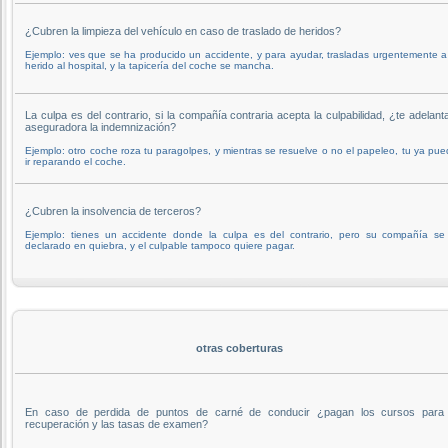
¿Cubren la limpieza del vehículo en caso de traslado de heridos?
Ejemplo: ves que se ha producido un accidente, y para ayudar, trasladas urgentemente 
herido al hospital, y la tapicería del coche se mancha.
La culpa es del contrario, si la compañía contraria acepta la culpabilidad, ¿te adelant
aseguradora la indemnización?
Ejemplo: otro coche roza tu paragolpes, y mientras se resuelve o no el papeleo, tu ya pu
ir reparando el coche.
¿Cubren la insolvencia de terceros?
Ejemplo: tienes un accidente donde la culpa es del contrario, pero su compañía se
declarado en quiebra, y el culpable tampoco quiere pagar.
otras coberturas
En caso de perdida de puntos de carné de conducir ¿pagan los cursos para
recuperación y las tasas de examen?