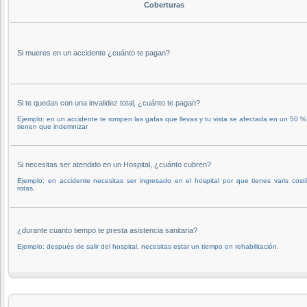
Coberturas
Si mueres en un accidente ¿cuánto te pagan?
Si te quedas con una invalidez total, ¿cuánto te pagan?
Ejemplo: en un accidente te rompen las gafas que llevas y tu vista se afectada en un 50 %,
tienen que indemnizar
Si necesitas ser atendido en un Hospital, ¿cuánto cubren?
Ejemplo: en accidente necesitas ser ingresado en el hospital por que tienes varis costil
rotas.
¿durante cuanto tiempo te presta asistencia sanitaria?
Ejemplo: después de salir del hospital, necesitas estar un tiempo en rehabilitación.