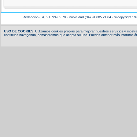
Redacción (34) 91 724 05 70 - Publicidad (34) 91 005 21 04 - © copyright 19
USO DE COOKIES
. Utilizamos cookies propias para mejorar nuestros servicios y mostrar
continúas navegando, consideramos que acepta su uso. Puedes obtener más información,