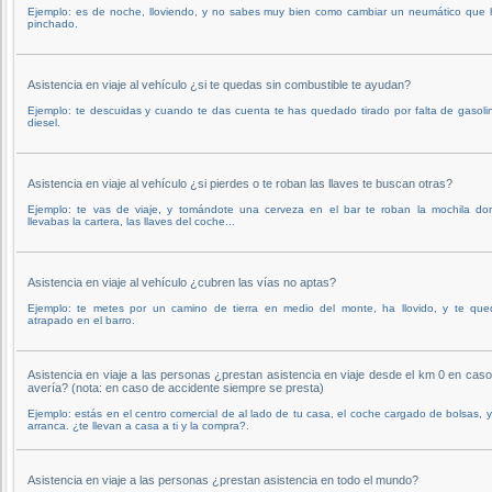
Ejemplo: es de noche, lloviendo, y no sabes muy bien como cambiar un neumático que 
pinchado.
Asistencia en viaje al vehículo ¿si te quedas sin combustible te ayudan?
Ejemplo: te descuidas y cuando te das cuenta te has quedado tirado por falta de gasoli
diesel.
Asistencia en viaje al vehículo ¿si pierdes o te roban las llaves te buscan otras?
Ejemplo: te vas de viaje, y tomándote una cerveza en el bar te roban la mochila do
llevabas la cartera, las llaves del coche...
Asistencia en viaje al vehículo ¿cubren las vías no aptas?
Ejemplo: te metes por un camino de tierra en medio del monte, ha llovido, y te que
atrapado en el barro.
Asistencia en viaje a las personas ¿prestan asistencia en viaje desde el km 0 en cas
avería? (nota: en caso de accidente siempre se presta)
Ejemplo: estás en el centro comercial de al lado de tu casa, el coche cargado de bolsas, 
arranca. ¿te llevan a casa a ti y la compra?.
Asistencia en viaje a las personas ¿prestan asistencia en todo el mundo?