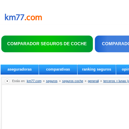
COMPARADOR SEGUROS DE COCHE
COMPARADO
aseguradoras
comparativas
ranking seguros
opi
Estás en:
km77.com
»
seguros
»
seguros coche
»
generali
»
terceros + lunas (