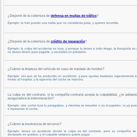
¿Dispone de la cobertura de
defensa en multas de tráfico
?
Ejemplo: te han puesto una multa que no consideras justa, y quieres recurrirla.
¿Dispone de la cobertura de
crédito de reparación
?
Ejemplo: la culpa del accidente es tuya, y aunque lo tienes a todo riesgo, la franquicia es 
no tienes dinero para pagarla, y necesitas un préstamo.
¿Cubren la limpieza del vehículo en caso de traslado de heridos?
Ejemplo: ves que se ha producido un accidente, y para ayudar, trasladas urgentemente 
herido al hospital, y la tapicería del coche se mancha.
La culpa es del contrario, si la compañía contraria acepta la culpabilidad, ¿te adelant
aseguradora la indemnización?
Ejemplo: otro coche roza tu paragolpes, y mientras se resuelve o no el papeleo, tu ya pu
ir reparando el coche.
¿Cubren la insolvencia de terceros?
Ejemplo: tienes un accidente donde la culpa es del contrario, pero su compañía se
declarado en quiebra, y el culpable tampoco quiere pagar.