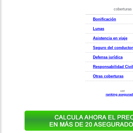
coberturas
Bonificación
Lunas
Asistencia en viaje
Seguro del conductor
Defensa jurídica
Responsabilidad Civi
Otras coberturas
ver
ranking asegurad