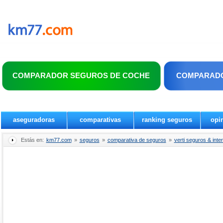
COMPARADOR SEGUROS DE COCHE
COMPARADO
aseguradoras
comparativas
ranking seguros
opi
Estás en:
km77.com
»
seguros
»
comparativa de seguros
»
verti seguros & inte