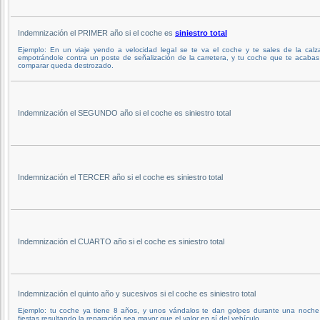
Indemnización el PRIMER año si el coche es
siniestro total
Ejemplo: En un viaje yendo a velocidad legal se te va el coche y te sales de la calz
empotrándole contra un poste de señalización de la carretera, y tu coche que te acaba
comparar queda destrozado.
Indemnización el SEGUNDO año si el coche es siniestro total
Indemnización el TERCER año si el coche es siniestro total
Indemnización el CUARTO año si el coche es siniestro total
Indemnización el quinto año y sucesivos si el coche es siniestro total
Ejemplo: tu coche ya tiene 8 años, y unos vándalos te dan golpes durante una noche
fiestas resultando la reparación sea mayor que el valor en sí del vehículo