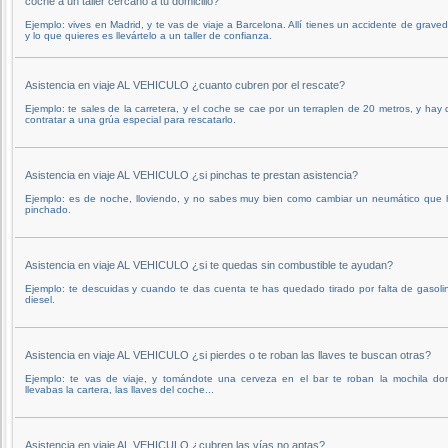
coche a un taller cercano a tu domicilio?
Ejemplo: vives en Madrid, y te vas de viaje a Barcelona. Allí tienes un accidente de grave
y lo que quieres es llevártelo a un taller de confianza.
Asistencia en viaje AL VEHICULO ¿cuanto cubren por el rescate?
Ejemplo: te sales de la carretera, y el coche se cae por un terraplen de 20 metros, y hay
contratar a una grúa especial para rescatarlo.
Asistencia en viaje AL VEHICULO ¿si pinchas te prestan asistencia?
Ejemplo: es de noche, lloviendo, y no sabes muy bien como cambiar un neumático que 
pinchado.
Asistencia en viaje AL VEHICULO ¿si te quedas sin combustible te ayudan?
Ejemplo: te descuidas y cuando te das cuenta te has quedado tirado por falta de gasoli
diesel.
Asistencia en viaje AL VEHICULO ¿si pierdes o te roban las llaves te buscan otras?
Ejemplo: te vas de viaje, y tomándote una cerveza en el bar te roban la mochila do
llevabas la cartera, las llaves del coche...
Asistencia en viaje AL VEHICULO ¿cubren las vías no aptas?