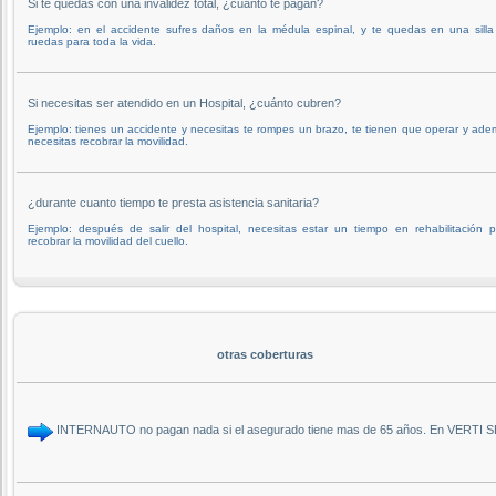
Si te quedas con una invalidez total, ¿cuánto te pagan?
Ejemplo: en el accidente sufres daños en la médula espinal, y te quedas en una silla
ruedas para toda la vida.
Si necesitas ser atendido en un Hospital, ¿cuánto cubren?
Ejemplo: tienes un accidente y necesitas te rompes un brazo, te tienen que operar y ad
necesitas recobrar la movilidad.
¿durante cuanto tiempo te presta asistencia sanitaria?
Ejemplo: después de salir del hospital, necesitas estar un tiempo en rehabilitación 
recobrar la movilidad del cuello.
otras coberturas
INTERNAUTO no pagan nada si el asegurado tiene mas de 65 años. En VERTI SE