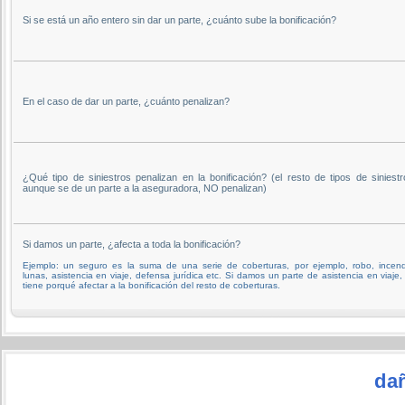
Si se está un año entero sin dar un parte, ¿cuánto sube la bonificación?
En el caso de dar un parte, ¿cuánto penalizan?
¿Qué tipo de siniestros penalizan en la bonificación? (el resto de tipos de siniestr
aunque se de un parte a la aseguradora, NO penalizan)
Si damos un parte, ¿afecta a toda la bonificación?
Ejemplo: un seguro es la suma de una serie de coberturas, por ejemplo, robo, incend
lunas, asistencia en viaje, defensa jurídica etc. Si damos un parte de asistencia en viaje,
tiene porqué afectar a la bonificación del resto de coberturas.
da