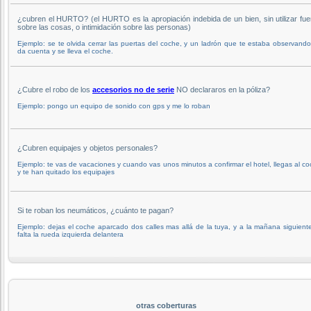
¿cubren el HURTO? (el HURTO es la apropiación indebida de un bien, sin utilizar fue
sobre las cosas, o intimidación sobre las personas)
Ejemplo: se te olvida cerrar las puertas del coche, y un ladrón que te estaba observand
da cuenta y se lleva el coche.
¿Cubre el robo de los
accesorios no de serie
NO declararos en la póliza?
Ejemplo: pongo un equipo de sonido con gps y me lo roban
¿Cubren equipajes y objetos personales?
Ejemplo: te vas de vacaciones y cuando vas unos minutos a confirmar el hotel, llegas al c
y te han quitado los equipajes
Si te roban los neumáticos, ¿cuánto te pagan?
Ejemplo: dejas el coche aparcado dos calles mas allá de la tuya, y a la mañana siguient
falta la rueda izquierda delantera
otras coberturas