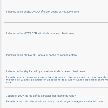
Indemnización el SEGUNDO año si el coche es robado entero
Indemnización el TERCER año si el coche es robado entero
Indemnización el CUARTO año si el coche es robado entero
Indemnización el quinto año y sucesivos si el coche es robado entero
Ejemplo: vivo en Camarena y quiero pasar la tarde en Toledo, así que me dirijo para allá
mi coche de 13 años. Lo aparco en un polígono de al lado y cuando llego allí mi coche y
está
¿cubre el 100% de los daños parciales por intento de robo?
Ejemplo: aparco el coche al lado de casa y cuando salgo no tengo la manilla del coche.