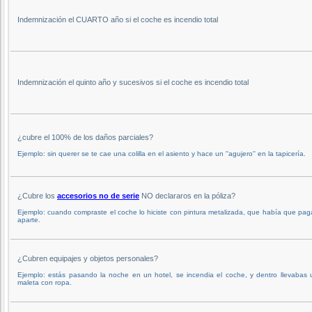
Indemnización el CUARTO año si el coche es incendio total
Indemnización el quinto año y sucesivos si el coche es incendio total
¿cubre el 100% de los daños parciales?
Ejemplo: sin querer se te cae una colilla en el asiento y hace un ''agujero'' en la tapicería.
¿Cubre los
accesorios no de serie
NO declararos en la póliza?
Ejemplo: cuando compraste el coche lo hiciste con pintura metalizada, que había que pag
aparte.
¿Cubren equipajes y objetos personales?
Ejemplo: estás pasando la noche en un hotel, se incendia el coche, y dentro llevabas
maleta con ropa.