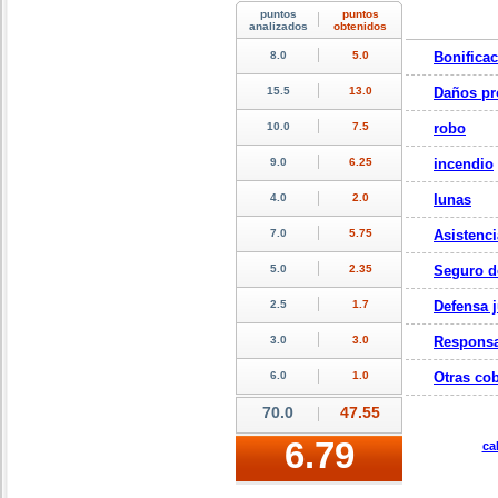
Bonifica
Daños pr
robo
incendio
lunas
Asistenci
Seguro d
Defensa j
Responsa
Otras cob
ca