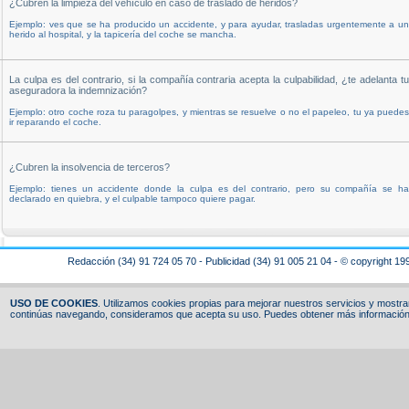
¿Cubren la limpieza del vehículo en caso de traslado de heridos?
Ejemplo: ves que se ha producido un accidente, y para ayudar, trasladas urgentemente a un
herido al hospital, y la tapicería del coche se mancha.
La culpa es del contrario, si la compañía contraria acepta la culpabilidad, ¿te adelanta tu
aseguradora la indemnización?
Ejemplo: otro coche roza tu paragolpes, y mientras se resuelve o no el papeleo, tu ya puedes
ir reparando el coche.
¿Cubren la insolvencia de terceros?
Ejemplo: tienes un accidente donde la culpa es del contrario, pero su compañía se ha
declarado en quiebra, y el culpable tampoco quiere pagar.
Redacción (34) 91 724 05 70 - Publicidad (34) 91 005 21 04 - © copyright 19
USO DE COOKIES
. Utilizamos cookies propias para mejorar nuestros servicios y mostrar
continúas navegando, consideramos que acepta su uso. Puedes obtener más información,