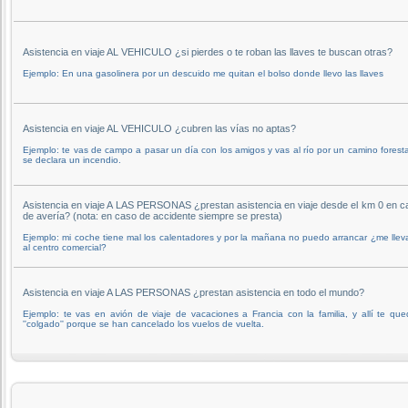
Asistencia en viaje AL VEHICULO ¿si pierdes o te roban las llaves te buscan otras?
Ejemplo: En una gasolinera por un descuido me quitan el bolso donde llevo las llaves
Asistencia en viaje AL VEHICULO ¿cubren las vías no aptas?
Ejemplo: te vas de campo a pasar un día con los amigos y vas al río por un camino foresta
se declara un incendio.
Asistencia en viaje A LAS PERSONAS ¿prestan asistencia en viaje desde el km 0 en c
de avería? (nota: en caso de accidente siempre se presta)
Ejemplo: mi coche tiene mal los calentadores y por la mañana no puedo arrancar ¿me llev
al centro comercial?
Asistencia en viaje A LAS PERSONAS ¿prestan asistencia en todo el mundo?
Ejemplo: te vas en avión de viaje de vacaciones a Francia con la familia, y allí te qu
''colgado'' porque se han cancelado los vuelos de vuelta.