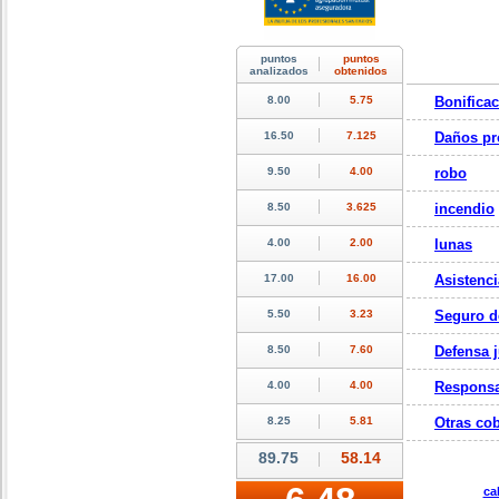
Bonifica
Daños pr
robo
incendio
lunas
Asistenci
Seguro d
Defensa j
Responsa
Otras cob
ca