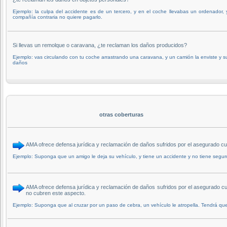
Ejemplo: la culpa del accidente es de un tercero, y en el coche llevabas un ordenador, 
compañía contraria no quiere pagarlo.
Si llevas un remolque o caravana, ¿te reclaman los daños producidos?
Ejemplo: vas circulando con tu coche arrastrando una caravana, y un camión la enviste y s
daños
otras coberturas
AMA ofrece defensa jurídica y reclamación de daños sufridos por el asegurado
Ejemplo: Suponga que un amigo le deja su vehículo, y tiene un accidente y no tiene segu
AMA ofrece defensa jurídica y reclamación de daños sufridos por el asegurado cu
no cubren este aspecto.
Ejemplo: Suponga que al cruzar por un paso de cebra, un vehículo le atropella. Tendrá que 