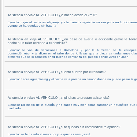
Asistencia en viaje AL VEHICULO ¿lo hacen desde el km 0?
Ejemplo: dejas el coche en el garaje, y a la mañana siguiente no ase pone en funcionami
porque se ha quedado sin batería
Asistencia en viaje AL VEHICULO ¿en caso de avería o accidente grave te llevan
coche a un taller cercano a tu domicilio?
Ejemplo: te vas de vacaciones a Barcelona y por la humedad se te estropea
pontenciómetro, y te dicen en el taller donde lo llevas que la pieza va tardar unos día
prefieres que se lo cambien en tu taller de confianza del pueblo donde vives en Jaen.
Asistencia en viaje AL VEHICULO ¿cuanto cubren por el rescate?
Ejemplo: haces aguaplaning y el coche va a parar a un campo donde no puede pasar la g
Asistencia en viaje AL VEHICULO ¿si pinchas te prestan asistencia?
Ejemplo: En medio de la autoría y no sabes muy bien como cambiar un neumático que 
pinchado.
Asistencia en viaje AL VEHICULO ¿si te quedas sin combustible te ayudan?
Ejemplo: se te ha roto el marcador y te quedas sein gasoil.