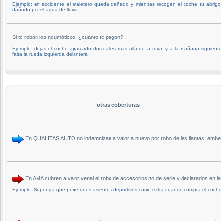
Ejemplo: en accidente el maletero queda dañado y mientras recogen el coche tu abrigo
dañado por el agua de lluvia
Si te roban los neumáticos, ¿cuánto te pagan?
Ejemplo: dejas el coche aparcado dos calles mas allá de la tuya, y a la mañana siguiente
falta la rueda izquierda delantera
otras coberturas
En QUALITAS AUTO no indemnizan a valor a nuevo por robo de las llantas, embell
En AMA cubren a valor venal el robo de accesorios no de serie y declarados en 
Ejemplo: Suponga que pone unos asientos deportivos como extra cuando compra el coche,