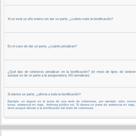
Si se está un año entero sin dar un parte, ¿cuánto sube la bonificación?
En el caso de dar un parte, ¿cuánto penalizan?
¿Qué tipo de siniestros penalizan en la bonificación? (el resto de tipos de siniestr
aunque se de un parte a la aseguradora, NO penalizan)
Si damos un parte, ¿afecta a toda la bonificación?
Ejemplo: un seguro es la suma de una serie de coberturas, por ejemplo, robo, incend
lunas, asistencia en viaje, defensa jurídica etc. Si damos un parte de asistencia en viaje,
tiene porqué afectar a la bonificación del resto de coberturas.