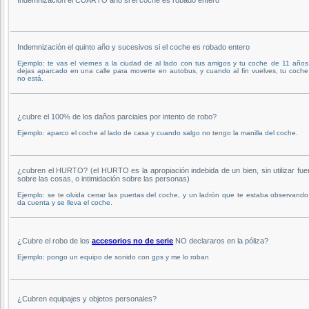
Indemnización el quinto año y sucesivos si el coche es robado entero
Ejemplo: te vas el viernes a la ciudad de al lado con tus amigos y tu coche de 11 años,
dejas aparcado en una calle para moverte en autobus, y cuando al fin vuelves, tu coche
no está.
¿cubre el 100% de los daños parciales por intento de robo?
Ejemplo: aparco el coche al lado de casa y cuando salgo no tengo la manilla del coche.
¿cubren el HURTO? (el HURTO es la apropiación indebida de un bien, sin utilizar fue
sobre las cosas, o intimidación sobre las personas)
Ejemplo: se te olvida cerrar las puertas del coche, y un ladrón que te estaba observando
da cuenta y se lleva el coche.
¿Cubre el robo de los
accesorios no de serie
NO declararos en la póliza?
Ejemplo: pongo un equipo de sonido con gps y me lo roban
¿Cubren equipajes y objetos personales?