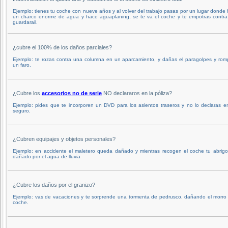
Ejemplo: tienes tu coche con nueve años y al volver del trabajo pasas por un lugar donde
un charco enorme de agua y hace aguaplaning, se te va el coche y te empotras contra
guardarail.
¿cubre el 100% de los daños parciales?
Ejemplo: te rozas contra una columna en un aparcamiento, y dañas el paragolpes y rom
un faro.
¿Cubre los
accesorios no de serie
NO declararos en la póliza?
Ejemplo: pides que te incorporen un DVD para los asientos traseros y no lo declaras e
seguro.
¿Cubren equipajes y objetos personales?
Ejemplo: en accidente el maletero queda dañado y mientras recogen el coche tu abrigo
dañado por el agua de lluvia
¿Cubre los daños por el granizo?
Ejemplo: vas de vacaciones y te sorprende una tormenta de pedrusco, dañando el morro
coche.