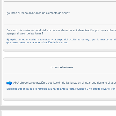
¿cubren el techo solar si es un elemento de serie?
En caso de siniestro total del coche sin derecho a indemnización por otra cobert
¿pagan el valor de las lunas?
Ejemplo: tienes el coche a terceros, y la culpa del accidente es tuya, por lo menos, tend
que tener derecho a la indemnización de las lunas.
otras coberturas
AMA ofrece la reparación o sustitución de las lunas en el lugar que designe el
Ejemplo: Suponga que le rompen la luna delantera, está lloviendo y no puede llevar el vehí