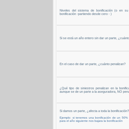
Niveles del sistema de bonificación (o en s
bonificación -partiendo desde cero - )
Si se está un año entero sin dar un parte, ¿cuánto
En el caso de dar un parte, ¿cuánto penalizan?
¿Qué tipo de siniestros penalizan en la bonifica
aunque se de un parte a la aseguradora, NO pena
Si damos un parte, ¿afecta a toda la bonificación?
Ejemplo: si tenemos una bonificación de un 50%
para el año siguiente nos bajara la bonificación