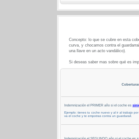
Concepto: lo que se cubre en esta cobe
curva, y chocamos contra el guardarrai
una llave en un acto vandálico).
Si deseas saber mas sobre qué es impo
Cobertura
Indemnización el PRIMER año si el coche es
sini
Ejemplo: tienes tu coche nuevo y al ir al trabajo po
va el coche y te empotras contra un guardarail.
Indemnización el SEGUNDO año si el coche es sin