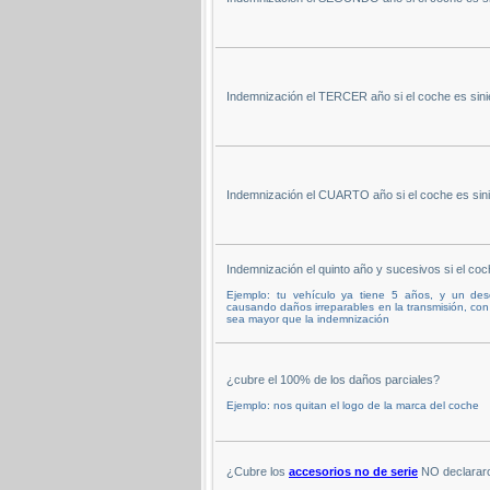
Indemnización el TERCER año si el coche es sinie
Indemnización el CUARTO año si el coche es sinie
Indemnización el quinto año y sucesivos si el coch
Ejemplo: tu vehículo ya tiene 5 años, y un des
causando daños irreparables en la transmisión, con
sea mayor que la indemnización
¿cubre el 100% de los daños parciales?
Ejemplo: nos quitan el logo de la marca del coche
¿Cubre los
accesorios no de serie
NO declararo