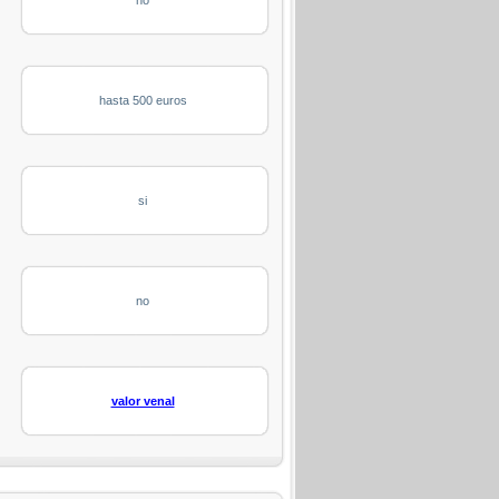
hasta 500 euros
si
no
valor venal