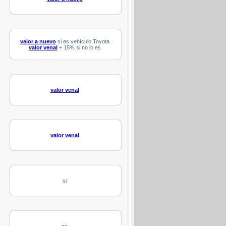
valor a nuevo
si es vehículo Toyota
valor venal
+ 15% si no lo es
valor venal
valor venal
si
no