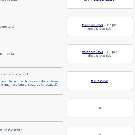
valor a nuevo
- 1% por
stro total
año transcurrido
valor a nuevo
- 1% por
stro total
año transcurrido
e es siniestro total
valor venal
cuido hace que te roces todo el lateral
 lo que hace que el coste de la reparación
si
s en la póliza?
si