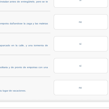
instalan antes de entregártelo, pero se te
no
 empotra dañandose la zaga y las maletas
si
aparcado en la calle, y una tormenta de
si
solitaria y de pronto de empotras con una
no
tu lugar de vacaciones.