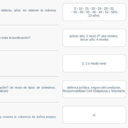
0 - 10 - 15 - 20 - 24 - 28 - 32
u defecto, años en obtener la máxima
- 36 - 40 - 43 - 46 - 49 - 52 - 55%
13 años
primer año: 1 nivel; 2º: dos niveles;
 sube la bonificación?
tercer año: 4 niveles
2, 1 o medio nivel
ción? (el resto de tipos de siniestros,
defensa jurídica, seguro del conductor,
lizan)
Responsabilidad Civil Obligatoria y Voluntaria.
si
 y usamos la cobertura de daños propios