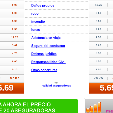
Daños propios
robo
incendio
lunas
Asistencia en viaje
Seguro del conductor
Defensa jurídica
Responsabilidad Civil
Otras coberturas
ver
calidad aseguradoras