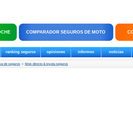
OCHE
COMPARADOR SEGUROS DE MOTO
C
ranking seguros
opiniones
informes
noticias
va de seguros
»
fénix directo & toyota seguros