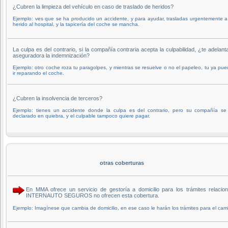
¿Cubren la limpieza del vehículo en caso de traslado de heridos?
Ejemplo: ves que se ha producido un accidente, y para ayudar, trasladas urgentemente 
herido al hospital, y la tapicería del coche se mancha.
La culpa es del contrario, si la compañía contraria acepta la culpabilidad, ¿te adelant
aseguradora la indemnización?
Ejemplo: otro coche roza tu paragolpes, y mientras se resuelve o no el papeleo, tu ya pu
ir reparando el coche.
¿Cubren la insolvencia de terceros?
Ejemplo: tienes un accidente donde la culpa es del contrario, pero su compañía se
declarado en quiebra, y el culpable tampoco quiere pagar.
otras coberturas
En MMA ofrece un servicio de gestoría a domicilio para los trámites relacion
INTERNAUTO SEGUROS no ofrecen esta cobertura.
Ejemplo:
Imagínese que cambia de domicilio, en ese caso le harán los trámites para el camb