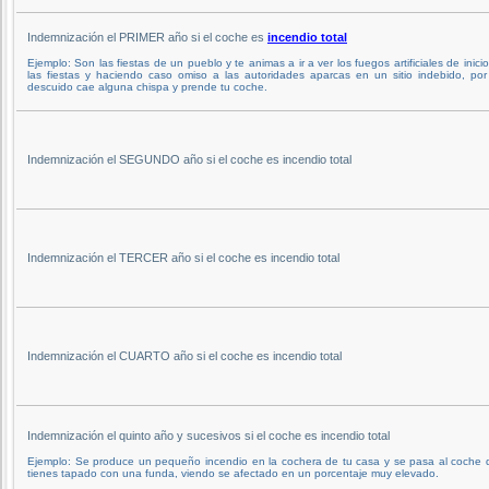
Indemnización el PRIMER año si el coche es
incendio total
Ejemplo: Son las fiestas de un pueblo y te animas a ir a ver los fuegos artificiales de inici
las fiestas y haciendo caso omiso a las autoridades aparcas en un sitio indebido, po
descuido cae alguna chispa y prende tu coche.
Indemnización el SEGUNDO año si el coche es incendio total
Indemnización el TERCER año si el coche es incendio total
Indemnización el CUARTO año si el coche es incendio total
Indemnización el quinto año y sucesivos si el coche es incendio total
Ejemplo: Se produce un pequeño incendio en la cochera de tu casa y se pasa al coche 
tienes tapado con una funda, viendo se afectado en un porcentaje muy elevado.