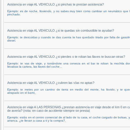
Asistencia en viaje AL VEHICULO ¿si pinchas te prestan asistencia?
Ejemplo: es de noche, lloviendo, y no sabes muy bien como cambiar un neumático que 
pinchado.
Asistencia en viaje AL VEHICULO ¿si te quedas sin combustible te ayudan?
Ejemplo: te descuidas y cuando te das cuenta te has quedado tirado por falta de gasoli
diesel.
Asistencia en viaje AL VEHICULO ¿si pierdes o te roban las llaves te buscan otras?
Ejemplo: te vas de viaje, y tomándote una cerveza en el bar te roban la mochila do
llevabas la cartera, las llaves del coche...
Asistencia en viaje AL VEHICULO ¿cubren las vías no aptas?
Ejemplo: te metes por un camino de tierra en medio del monte, ha llovido, y te que
atrapado en el barro.
Asistencia en viaje A LAS PERSONAS ¿prestan asistencia en viaje desde el km 0 en c
de avería? (nota: en caso de accidente siempre se presta)
Ejemplo: estás en el centro comercial de al lado de tu casa, el coche cargado de bolsas, 
arranca. ¿te llevan a casa a ti y la compra?.