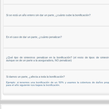
Si se está un año entero sin dar un parte, ¿cuánto sube la bonificación?
En el caso de dar un parte, ¿cuánto penalizan?
¿Qué tipo de siniestros penalizan en la bonificación? (el resto de tipos de siniestr
aunque se de un parte a la aseguradora, NO penalizan)
Si damos un parte, ¿afecta a toda la bonificación?
Ejemplo: si tenemos una bonificación de un 50% y usamos la cobertura de daños prop
para el año siguiente nos bajara la bonificación.