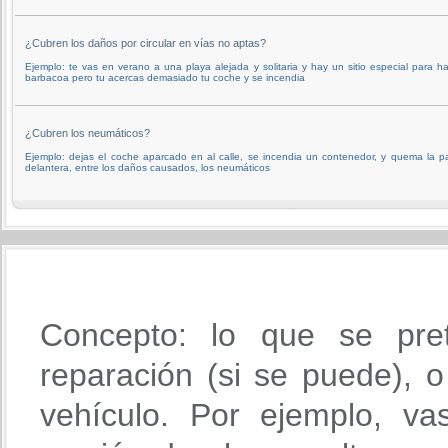
¿Cubren los daños por circular en vías no aptas?
Ejemplo: te vas en verano a una playa alejada y solitaria y hay un sitio especial para h
barbacoa pero tu acercas demasiado tu coche y se incendia
¿Cubren los neumáticos?
Ejemplo: dejas el coche aparcado en al calle, se incendia un contenedor, y quema la p
delantera, entre los daños causados, los neumáticos
Concepto: lo que se pre
reparación (si se puede), o 
vehículo. Por ejemplo, va