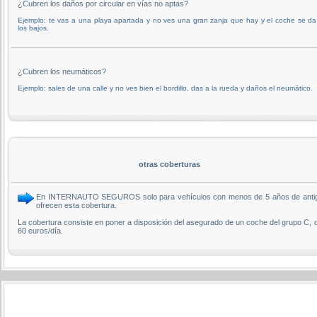
¿Cubren los daños por circular en vías no aptas?
Ejemplo: te vas a una playa apartada y no ves una gran zanja que hay y el coche se d
los bajos.
¿Cubren los neumáticos?
Ejemplo: sales de una calle y no ves bien el bordillo, das a la rueda y daños el neumático.
otras coberturas
En INTERNAUTO SEGUROS solo para vehículos con menos de 5 años de antigüedad
ofrecen esta cobertura.
La cobertura consiste en poner a disposición del asegurado de un coche del grupo C, 
60 euros/día.