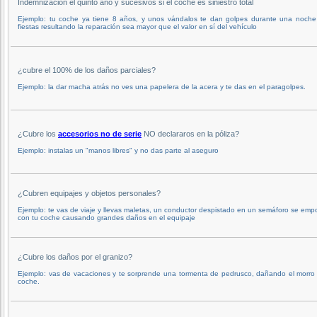
Indemnización el quinto año y sucesivos si el coche es siniestro total
Ejemplo: tu coche ya tiene 8 años, y unos vándalos te dan golpes durante una noche
fiestas resultando la reparación sea mayor que el valor en sí del vehículo
¿cubre el 100% de los daños parciales?
Ejemplo: la dar macha atrás no ves una papelera de la acera y te das en el paragolpes.
¿Cubre los
accesorios no de serie
NO declararos en la póliza?
Ejemplo: instalas un "manos libres" y no das parte al aseguro
¿Cubren equipajes y objetos personales?
Ejemplo: te vas de viaje y llevas maletas, un conductor despistado en un semáforo se emp
con tu coche causando grandes daños en el equipaje
¿Cubre los daños por el granizo?
Ejemplo: vas de vacaciones y te sorprende una tormenta de pedrusco, dañando el morro
coche.