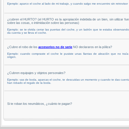
Ejemplo: aparco el coche al lado de mi trabajo, y cuando salgo me encuentro sin retrovisor
¿cubren el HURTO? (el HURTO es la apropiación indebida de un bien, sin utilizar fue
sobre las cosas, o intimidación sobre las personas)
Ejemplo: se te olvida cerrar las puertas del coche, y un ladrón que te estaba observand
da cuenta y se lleva el coche.
¿Cubre el robo de los
accesorios no de serie
NO declararos en la póliza?
Ejemplo: cuando compraste el coche le pusiste unas llantas de aleación que no traía
origen.
¿Cubren equipajes y objetos personales?
Ejemplo: vas de boda, aparcas el coche, te descuidas un momento y cuando te das cuent
han robado el regalo de la boda.
Si te roban los neumáticos, ¿cuánto te pagan?