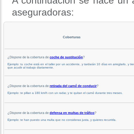
A continuación se hace un a
aseguradoras:
Coberturas
¿Dispone de la cobertura de
coche de sustitución
?
Ejemplo: tu coche está en el taller por un accidente, y tardarán 10 días en arreglarlo, y ti
que acudir al trabajo diariamente.
¿Dispone de la cobertura de
retirada del carné de conducir
?
Ejemplo: te pillan a 180 km/h con un radar, y te quitan el carné durante tres meses.
¿Dispone de la cobertura de
defensa en multas de tráfico
?
Ejemplo: te han puesto una multa que no consideras justa, y quieres recurrirla.