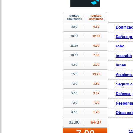
Bonifica
Daños pr
robo
incendio
lunas
Asistenci
Seguro d
Defensa j
Responsa
Otras cob
ca