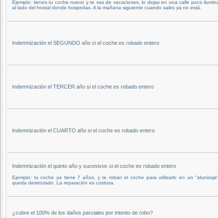
Ejemplo: tienes tu coche nuevo y te vas de vacaciones, lo dejas en una calle poco ilumi
al lado del hostal donde hospedas. A la mañana siguiente cuando sales ya no está.
Indemnización el SEGUNDO año si el coche es robado entero
Indemnización el TERCER año si el coche es robado entero
Indemnización el CUARTO año si el coche es robado entero
Indemnización el quinto año y sucesivos si el coche es robado entero
Ejemplo: tu coche ya tiene 7 años, y te roban el coche para utilizarlo en un ''alunizaje'
queda destrozado. La reparación es costosa.
¿cubre el 100% de los daños parciales por intento de robo?