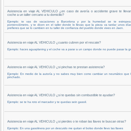
Asistencia en viaje AL VEHICULO ¿en caso de avería o accidente grave te llevan
coche a un taller cercano a tu domicilio?
Ejemplo: te vas de vacaciones a Barcelona y por la humedad se te estropea
pontenciómetro, y te dicen en el taller donde lo llevas que la pieza va tardar unos día
prefieres que se lo cambien en tu taller de confianza del pueblo donde vives en Jaen.
Asistencia en viaje AL VEHICULO ¿cuanto cubren por el rescate?
Ejemplo: haces aguaplaning y el coche va a parar a un campo donde no puede pasar la g
Asistencia en viaje AL VEHICULO ¿si pinchas te prestan asistencia?
Ejemplo: En medio de la autoría y no sabes muy bien como cambiar un neumático que 
pinchado.
Asistencia en viaje AL VEHICULO ¿si te quedas sin combustible te ayudan?
Ejemplo: se te ha roto el marcador y te quedas sein gasoil.
Asistencia en viaje AL VEHICULO ¿si pierdes o te roban las llaves te buscan otras?
Ejemplo: En una gasolinera por un descuido me quitan el bolso donde llevo las llaves