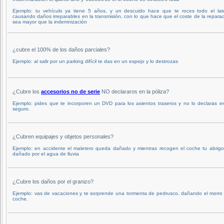
Ejemplo: tu vehículo ya tiene 5 años, y un descuido hace que te roces todo el late
causando daños irreparables en la transmisión, con lo que hace que el coste de la repara
sea mayor que la indemnización
¿cubre el 100% de los daños parciales?
Ejemplo: al salir por un parking difícil te das en un espejo y lo destrozas
¿Cubre los
accesorios no de serie
NO declararos en la póliza?
Ejemplo: pides que te incorporen un DVD para los asientos traseros y no lo declaras e
seguro.
¿Cubren equipajes y objetos personales?
Ejemplo: en accidente el maletero queda dañado y mientras recogen el coche tu abrigo
dañado por el agua de lluvia
¿Cubre los daños por el granizo?
Ejemplo: vas de vacaciones y te sorprende una tormenta de pedrusco, dañando el morro
coche.