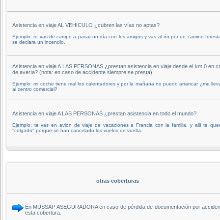
Asistencia en viaje AL VEHICULO ¿cubren las vías no aptas?
Ejemplo: te vas de campo a pasar un día con los amigos y vas al río por un camino foresta
se declara un incendio.
Asistencia en viaje A LAS PERSONAS ¿prestan asistencia en viaje desde el km 0 en c
de avería? (nota: en caso de accidente siempre se presta)
Ejemplo: mi coche tiene mal los calentadores y por la mañana no puedo arrancar ¿me llev
al centro comercial?
Asistencia en viaje A LAS PERSONAS ¿prestan asistencia en todo el mundo?
Ejemplo: te vas en avión de viaje de vacaciones a Francia con la familia, y allí te qu
''colgado'' porque se han cancelado los vuelos de vuelta.
otras coberturas
En MUSSAP ASEGURADORA en caso de pérdida de documentación por accidente 
esta cobertura.