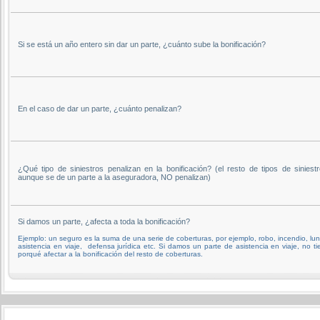
Si se está un año entero sin dar un parte, ¿cuánto sube la bonificación?
En el caso de dar un parte, ¿cuánto penalizan?
¿Qué tipo de siniestros penalizan en la bonificación? (el resto de tipos de siniestr
aunque se de un parte a la aseguradora, NO penalizan)
Si damos un parte, ¿afecta a toda la bonificación?
Ejemplo: un seguro es la suma de una serie de coberturas, por ejemplo, robo, incendio, lun
asistencia en viaje, defensa jurídica etc. Si damos un parte de asistencia en viaje, no ti
porqué afectar a la bonificación del resto de coberturas.