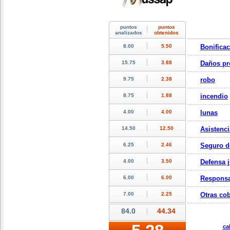
Bonifica
Daños pr
robo
incendio
lunas
Asistenci
Seguro d
Defensa j
Responsa
Otras cob
ca