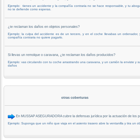
Ejemplo: tienes un accidente y la compañía contraria no se hace responsable, y tu abo
no te defiende como esperas.
¿te reclaman los daños en objetos personales?
Ejemplo: la culpa del accidente es de un tercero, y en el coche llevabas un ordenador, 
compañía contraria no quiere pagarlo.
Si llevas un remolque o caravana, ¿te reclaman los daños producidos?
Ejemplo: vas circulando con tu coche arrastrando una caravana, y un camión la enviste y s
daños
otras coberturas
En MUSSAP ASEGURADORA cubre la defensas jurídica por la actuación de los 
Ejemplo: Suponga que un niño que viaja en el asiento trasero abre la ventanilla y tira un ob