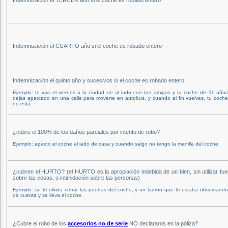
Indemnización el CUARTO año si el coche es robado entero
Indemnización el quinto año y sucesivos si el coche es robado entero
Ejemplo: te vas el viernes a la ciudad de al lado con tus amigos y tu coche de 11 años
dejas aparcado en una calle para moverte en autobus, y cuando al fin vuelves, tu coch
no está.
¿cubre el 100% de los daños parciales por intento de robo?
Ejemplo: aparco el coche al lado de casa y cuando salgo no tengo la manilla del coche.
¿cubren el HURTO? (el HURTO es la apropiación indebida de un bien, sin utilizar fue
sobre las cosas, o intimidación sobre las personas)
Ejemplo: se te olvida cerrar las puertas del coche, y un ladrón que te estaba observand
da cuenta y se lleva el coche.
¿Cubre el robo de los
accesorios no de serie
NO declararos en la póliza?