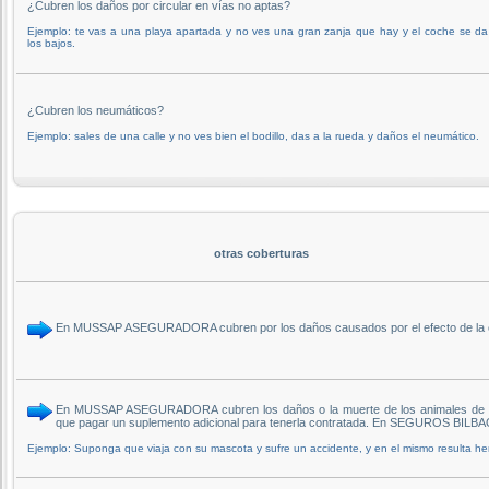
¿Cubren los daños por circular en vías no aptas?
Ejemplo: te vas a una playa apartada y no ves una gran zanja que hay y el coche se d
los bajos.
¿Cubren los neumáticos?
Ejemplo: sales de una calle y no ves bien el bodillo, das a la rueda y daños el neumático.
otras coberturas
En MUSSAP ASEGURADORA cubren por los daños causados por el efecto de la co
En MUSSAP ASEGURADORA cubren los daños o la muerte de los animales de comp
que pagar un suplemento adicional para tenerla contratada. En SEGUROS BILBAO
Ejemplo: Suponga que viaja con su mascota y sufre un accidente, y en el mismo resulta her