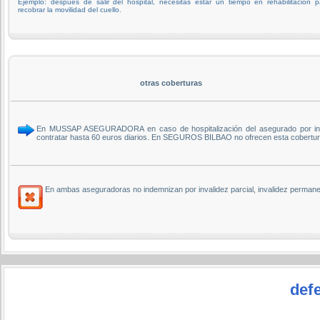
Ejemplo: después de salir del hospital, necesitas estar un tiempo en rehabilitación p
recobrar la movilidad del cuello.
otras coberturas
En MUSSAP ASEGURADORA en caso de hospitalización del asegurado por interv
contratar hasta 60 euros diarios. En SEGUROS BILBAO no ofrecen esta cobertur
En ambas aseguradoras no indemnizan por invalidez parcial, invalidez permanen
defe