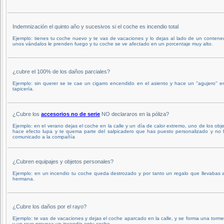
Indemnización el quinto año y sucesivos si el coche es incendio total
Ejemplo: tienes tu coche nuevo y te vas de vacaciones y lo dejas al lado de un contene
unos vándalos le prenden fuego y tu coche se ve afectado en un porcentaje muy alto.
¿cubre el 100% de los daños parciales?
Ejemplo: sin querer se te cae un cigarro encendido en el asiento y hace un ''agujero'' e
tapicería.
¿Cubre los
accesorios no de serie
NO declararos en la póliza?
Ejemplo: en el verano dejas el coche en la calle y un día de calor extremo, uno de los obj
hace efecto lupa y te quema parte del salpicadero que has puesto personalizado y no 
comunicado a la compañía
¿Cubren equipajes y objetos personales?
Ejemplo: en un incendio tu coche queda destrozado y por tanto un regalo que llevabas 
hermana.
¿Cubre los daños por el rayo?
Ejemplo: te vas de vacaciones y dejas el coche aparcado en la calle, y se forma una torm
y un rayo provoca un incendio entu coche