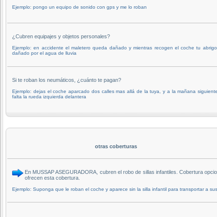
Ejemplo: pongo un equipo de sonido con gps y me lo roban
¿Cubren equipajes y objetos personales?
Ejemplo: en accidente el maletero queda dañado y mientras recogen el coche tu abrigo
dañado por el agua de lluvia
Si te roban los neumáticos, ¿cuánto te pagan?
Ejemplo: dejas el coche aparcado dos calles mas allá de la tuya, y a la mañana siguient
falta la rueda izquierda delantera
otras coberturas
En MUSSAP ASEGURADORA, cubren el robo de sillas infantiles. Cobertura opcio
ofrecen esta cobertura.
Ejemplo: Suponga que le roban el coche y aparece sin la silla infantil para transportar a sus