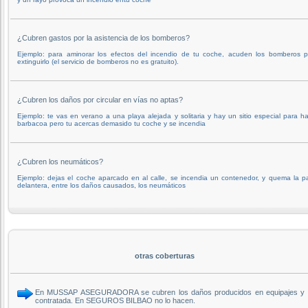
¿Cubren gastos por la asistencia de los bomberos?
Ejemplo: para aminorar los efectos del incendio de tu coche, acuden los bomberos p
extinguirlo (el servicio de bomberos no es gratuito).
¿Cubren los daños por circular en vías no aptas?
Ejemplo: te vas en verano a una playa alejada y solitaria y hay un sitio especial para h
barbacoa pero tu acercas demasido tu coche y se incendia
¿Cubren los neumáticos?
Ejemplo: dejas el coche aparcado en al calle, se incendia un contenedor, y quema la p
delantera, entre los daños causados, los neumáticos
otras coberturas
En MUSSAP ASEGURADORA se cubren los daños producidos en equipajes y objet
contratada. En SEGUROS BILBAO no lo hacen.