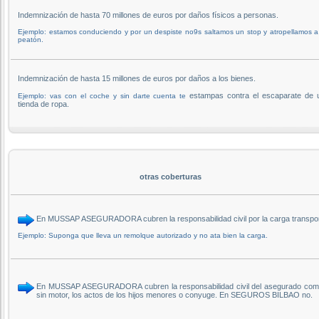
Indemnización de hasta 70 millones de euros por daños físicos a personas.
Ejemplo: estamos conduciendo y por un despiste no9s saltamos un stop y atropellamos 
peatón.
Indemnización de hasta 15 millones de euros por daños a los bienes.
estampas contra el escaparate de 
Ejemplo: vas con el coche y sin darte cuenta te
tienda de ropa.
otras coberturas
En MUSSAP ASEGURADORA cubren la responsabilidad civil por la carga transp
Ejemplo: Suponga que lleva un remolque autorizado y no ata bien la carga.
En MUSSAP ASEGURADORA cubren la responsabilidad civil del asegurado como d
sin motor, los actos de los hijos menores o conyuge. En SEGUROS BILBAO no.