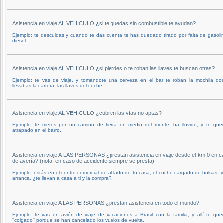
Asistencia en viaje AL VEHICULO ¿si te quedas sin combustible te ayudan?
Ejemplo: te descuidas y cuando te das cuenta te has quedado tirado por falta de gasoli
diesel.
Asistencia en viaje AL VEHICULO ¿si pierdes o te roban las llaves te buscan otras?
Ejemplo: te vas de viaje, y tomándote una cerveza en el bar te roban la mochila do
llevabas la cartera, las llaves del coche...
Asistencia en viaje AL VEHICULO ¿cubren las vías no aptas?
Ejemplo: te metes por un camino de tierra en medio del monte, ha llovido, y te que
atrapado en el barro.
Asistencia en viaje A LAS PERSONAS ¿prestan asistencia en viaje desde el km 0 en c
de avería? (nota: en caso de accidente siempre se presta)
Ejemplo: estás en el centro comercial de al lado de tu casa, el coche cargado de bolsas, 
arranca. ¿te llevan a casa a ti y la compra?.
Asistencia en viaje A LAS PERSONAS ¿prestan asistencia en todo el mundo?
Ejemplo: te vas en avión de viaje de vacaciones a Brasil con la familia, y allí te qu
''colgado'' porque se han cancelado los vuelos de vuelta.