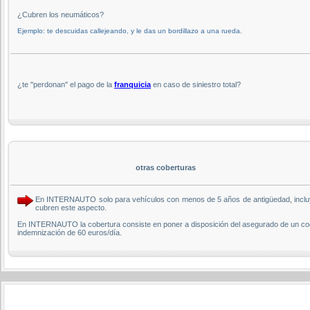
¿Cubren los neumáticos?
Ejemplo: te descuidas callejeando, y le das un bordillazo a una rueda.
¿te ''perdonan'' el pago de la
franquicia
en caso de siniestro total?
otras coberturas
En INTERNAUTO solo para vehículos con menos de 5 años de antigüedad, incluye
cubren este aspecto.
En INTERNAUTO la cobertura consiste en poner a disposición del asegurado de un coch
indemnización de 60 euros/día.