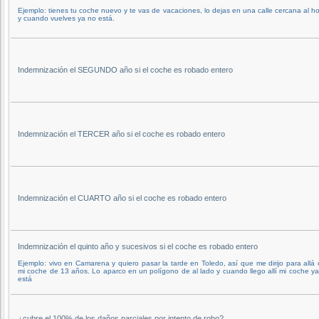
Ejemplo: tienes tu coche nuevo y te vas de vacaciones, lo dejas en una calle cercana al ho
y cuando vuelves ya no está.
Indemnización el SEGUNDO año si el coche es robado entero
Indemnización el TERCER año si el coche es robado entero
Indemnización el CUARTO año si el coche es robado entero
Indemnización el quinto año y sucesivos si el coche es robado entero
Ejemplo: vivo en Camarena y quiero pasar la tarde en Toledo, así que me dirijo para allá
mi coche de 13 años. Lo aparco en un polígono de al lado y cuando llego allí mi coche y
está
¿cubre el 100% de los daños parciales por intento de robo?