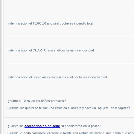
Indemnización el TERCER año si el coche es incendio total
Indemnización el CUARTO año si el coche es incendio total
Indemnización el quinto año y sucesivos si el coche es incendio total
¿cubre el 100% de los daños parciales?
Ejemplo: sin querer se te cae una colilla en el asiento y hace un ''agujero'' en la tapicería.
¿Cubre los
accesorios no de serie
NO declararos en la póliza?
Ejemplo: cuando compraste el coche lo hiciste con pintura metalizada, que había que pag