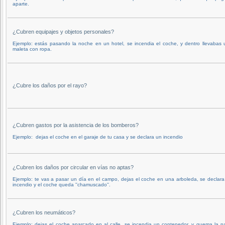
aparte.
¿Cubren equipajes y objetos personales?
Ejemplo: estás pasando la noche en un hotel, se incendia el coche, y dentro llevabas
maleta con ropa.
¿Cubre los daños por el rayo?
¿Cubren gastos por la asistencia de los bomberos?
Ejemplo: dejas el coche en el garaje de tu casa y se declara un incendio
¿Cubren los daños por circular en vías no aptas?
Ejemplo: te vas a pasar un día en el campo, dejas el coche en una arboleda, se declar
incendio y el coche queda ''chamuscado''.
¿Cubren los neumáticos?
Ejemplo: dejas el coche aparcado en al calle, se incendia un contenedor, y quema la p