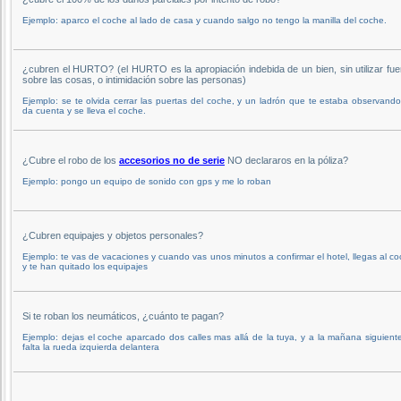
Ejemplo: aparco el coche al lado de casa y cuando salgo no tengo la manilla del coche.
¿cubren el HURTO? (el HURTO es la apropiación indebida de un bien, sin utilizar fue
sobre las cosas, o intimidación sobre las personas)
Ejemplo: se te olvida cerrar las puertas del coche, y un ladrón que te estaba observand
da cuenta y se lleva el coche.
¿Cubre el robo de los
accesorios no de serie
NO declararos en la póliza?
Ejemplo: pongo un equipo de sonido con gps y me lo roban
¿Cubren equipajes y objetos personales?
Ejemplo: te vas de vacaciones y cuando vas unos minutos a confirmar el hotel, llegas al c
y te han quitado los equipajes
Si te roban los neumáticos, ¿cuánto te pagan?
Ejemplo: dejas el coche aparcado dos calles mas allá de la tuya, y a la mañana siguient
falta la rueda izquierda delantera