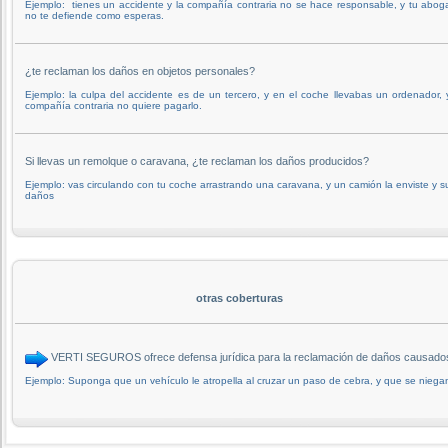
Ejemplo: tienes un accidente y la compañía contraria no se hace responsable, y tu abo
no te defiende como esperas.
¿te reclaman los daños en objetos personales?
Ejemplo: la culpa del accidente es de un tercero, y en el coche llevabas un ordenador, 
compañía contraria no quiere pagarlo.
Si llevas un remolque o caravana, ¿te reclaman los daños producidos?
Ejemplo: vas circulando con tu coche arrastrando una caravana, y un camión la enviste y s
daños
otras coberturas
VERTI SEGUROS ofrece defensa jurídica para la reclamación de daños causad
Ejemplo: Suponga que un vehículo le atropella al cruzar un paso de cebra, y que se niega