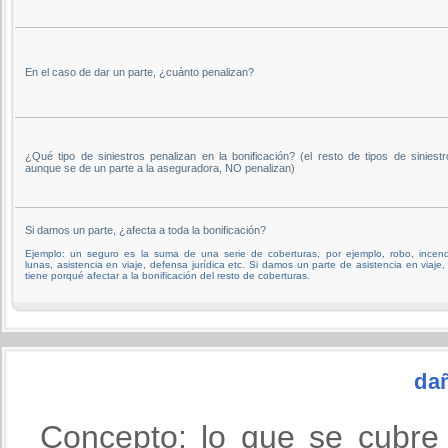
En el caso de dar un parte, ¿cuánto penalizan?
¿Qué tipo de siniestros penalizan en la bonificación? (el resto de tipos de siniestr
aunque se de un parte a la aseguradora, NO penalizan)
Si damos un parte, ¿afecta a toda la bonificación?
Ejemplo: un seguro es la suma de una serie de coberturas, por ejemplo, robo, incend
lunas, asistencia en viaje, defensa jurídica etc. Si damos un parte de asistencia en viaje,
tiene porqué afectar a la bonificación del resto de coberturas.
da
Concepto: lo que se cubre