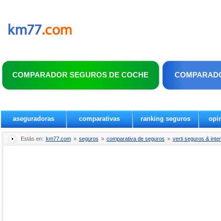
COMPARADOR SEGUROS DE COCHE
COMPARADO
aseguradoras
comparativas
ranking seguros
opi
Estás en:
km77.com
»
seguros
»
comparativa de seguros
»
verti seguros & inte