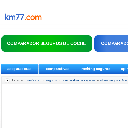
COMPARADOR SEGUROS DE COCHE
COMPARADO
aseguradoras
comparativas
ranking seguros
opi
Estás en:
km77.com
»
seguros
»
comparativa de seguros
»
allianz seguros & in