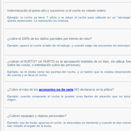
Indemnización el quinto año y sucesivos si el coche es robado entero
Ejemplo: tu coche ya tiene 7 años, y te roban el coche para utilizarlo en un ''alunizaje''
queda destrozado. La reparación es costosa.
¿cubre el 100% de los daños parciales por intento de robo?
Ejemplo: aparco el coche al lado de mi trabajo, y cuando salgo me encuentro sin retrovisor
¿cubren el HURTO? (el HURTO es la apropiación indebida de un bien, sin utilizar fue
sobre las cosas, o intimidación sobre las personas)
Ejemplo: se te olvida cerrar las puertas del coche, y un ladrón que te estaba observando
da cuenta y se lleva el coche.
¿Cubre el robo de los
accesorios no de serie
NO declararos en la póliza?
Ejemplo: cuando compraste el coche le pusiste unas llantas de aleación que no traía
origen.
¿Cubren equipajes y objetos personales?
Ejemplo: vas de boda, aparcas el coche, te descuidas un momento y cuando te das cuenta
han robado el regalo de la boda.