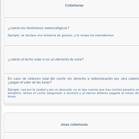
Coberturas
¿cubren los fenómenos meteorológicos?
Ejemplo: se declara una tormenta de granizo, y te rompe los intermitentes
¿cubren el techo solar si es un elemento de serie?
En caso de siniestro total del coche sin derecho a indemnización por otra cobert
¿pagan el valor de las lunas?
Ejemplo: vas por la ciudad y por un descuido no te das cuenta que hay coches parados e
semáforo, tienes el coche asegurado a terceros y al menos debería pagarte la rotura de
lunas.
otras coberturas