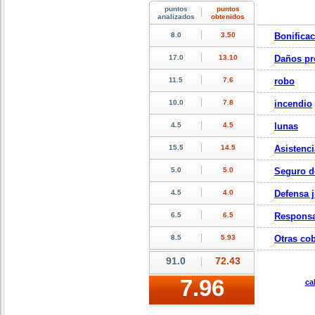
Bonifica
Daños pr
robo
incendio
lunas
Asistenci
Seguro d
Defensa j
Responsa
Otras cob
ca