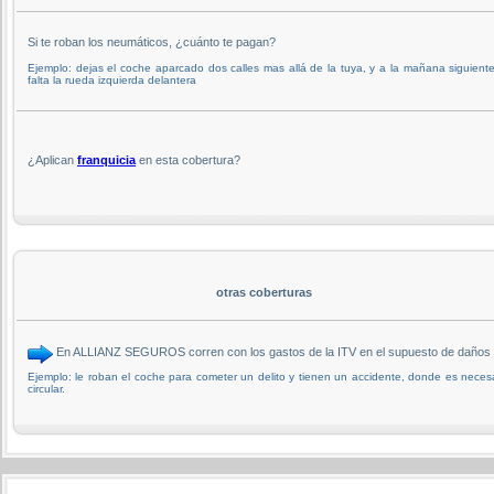
Si te roban los neumáticos, ¿cuánto te pagan?
Ejemplo: dejas el coche aparcado dos calles mas allá de la tuya, y a la mañana siguiente
falta la rueda izquierda delantera
¿Aplican
franquicia
en esta cobertura?
otras coberturas
En ALLIANZ SEGUROS corren con los gastos de la ITV en el supuesto de daños p
Ejemplo: le roban el coche para cometer un delito y tienen un accidente, donde es necesar
circular.