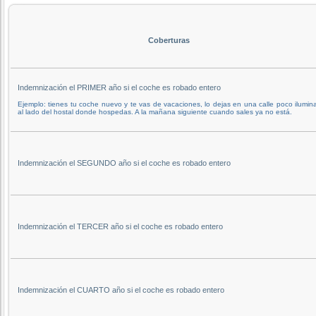
Coberturas
Indemnización el PRIMER año si el coche es robado entero
Ejemplo: tienes tu coche nuevo y te vas de vacaciones, lo dejas en una calle poco ilumin
al lado del hostal donde hospedas. A la mañana siguiente cuando sales ya no está.
Indemnización el SEGUNDO año si el coche es robado entero
Indemnización el TERCER año si el coche es robado entero
Indemnización el CUARTO año si el coche es robado entero