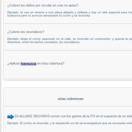
¿Cubren los daños por circular en vías no aptas?
Ejemplo: te vas en verano a una playa alejada y solitaria y hay un sitio especial para ha
barbacoa pero tu acercas demasiado tu coche y se incendia
¿Cubren los neumáticos?
Ejemplo: dejas el coche aparcado en al calle, se incendia un contenedor, y quema la pa
delantera, entre los daños causados, los neumáticos
¿Aplican
franquicia
en esta cobertura?
otras coberturas
En ALLIANZ SEGUROS corren con los gastos de la ITV en el supuesto de un sinie
Ejemplo: El coche se incendia, y la reparación es de tal envergadura que es necesario volv