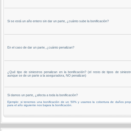
Si se está un año entero sin dar un parte, ¿cuánto sube la bonificación?
En el caso de dar un parte, ¿cuánto penalizan?
¿Qué tipo de siniestros penalizan en la bonificación? (el resto de tipos de siniestr
aunque se de un parte a la aseguradora, NO penalizan)
Si damos un parte, ¿afecta a toda la bonificación?
Ejemplo: si tenemos una bonificación de un 50% y usamos la cobertura de daños prop
para el año siguiente nos bajara la bonificación.