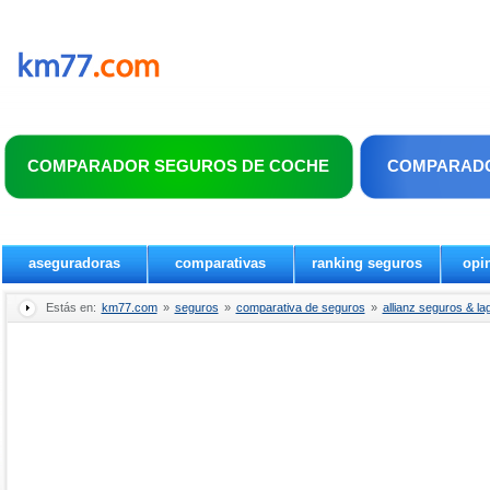
COMPARADOR SEGUROS DE COCHE
COMPARADO
aseguradoras
comparativas
ranking seguros
opi
Estás en:
km77.com
»
seguros
»
comparativa de seguros
»
allianz seguros & la