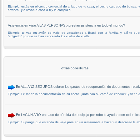
Ejemplo: estás en el centro comercial de al lado de tu casa, el coche cargado de bolsas, 
arranca. ¿te llevan a casa a ti y la compra?.
Asistencia en viaje A LAS PERSONAS ¿prestan asistencia en todo el mundo?
Ejemplo: te vas en avión de viaje de vacaciones a Brasil con la familia, y allí te qu
''colgado'' porque se han cancelado los vuelos de vuelta.
otras coberturas
En ALLIANZ SEGUROS cubren los gastos de recuperación de documentos relativo
Ejemplo: Le roban la documentación de su coche, junto con su carné de conducir, y tiene qu
En LAGUN ARO en caso de pérdida de equipaje por robo le ayudan con todos los
Ejemplo: Suponga que estando de viaje para en un restaurante a hacer un descanso le abr