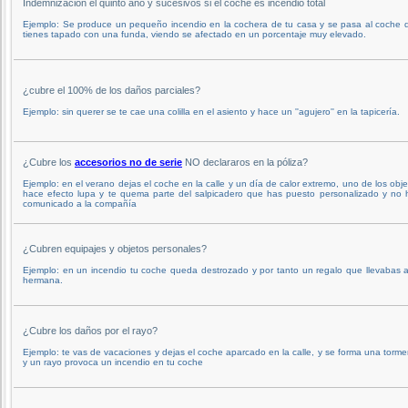
Indemnización el quinto año y sucesivos si el coche es incendio total
Ejemplo: Se produce un pequeño incendio en la cochera de tu casa y se pasa al coche 
tienes tapado con una funda, viendo se afectado en un porcentaje muy elevado.
¿cubre el 100% de los daños parciales?
Ejemplo: sin querer se te cae una colilla en el asiento y hace un ''agujero'' en la tapicería.
¿Cubre los
accesorios no de serie
NO declararos en la póliza?
Ejemplo: en el verano dejas el coche en la calle y un día de calor extremo, uno de los obj
hace efecto lupa y te quema parte del salpicadero que has puesto personalizado y no 
comunicado a la compañía
¿Cubren equipajes y objetos personales?
Ejemplo: en un incendio tu coche queda destrozado y por tanto un regalo que llevabas a
hermana.
¿Cubre los daños por el rayo?
Ejemplo: te vas de vacaciones y dejas el coche aparcado en la calle, y se forma una torme
y un rayo provoca un incendio en tu coche