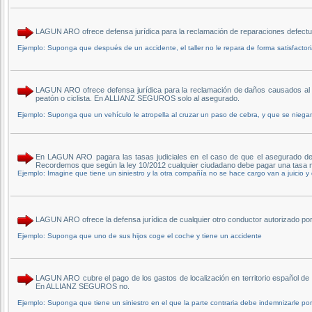
LAGUN ARO ofrece defensa jurídica para la reclamación de reparaciones defect
Ejemplo: Suponga que después de un accidente, el taller no le repara de forma satisfactori
LAGUN ARO ofrece defensa jurídica para la reclamación de daños causados al a
peatón o ciclista. En ALLIANZ SEGUROS solo al asegurado.
Ejemplo: Suponga que un vehículo le atropella al cruzar un paso de cebra, y que se niega
En LAGUN ARO pagara las tasas judiciales en el caso de que el asegurado deba 
Recordemos que según la ley 10/2012 cualquier ciudadano debe pagar una tasa 
Ejemplo: Imagine que tiene un siniestro y la otra compañía no se hace cargo van a juicio 
LAGUN ARO ofrece la defensa jurídica de cualquier otro conductor autorizado 
Ejemplo: Suponga que uno de sus hijos coge el coche y tiene un accidente
LAGUN ARO cubre el pago de los gastos de localización en territorio español de t
En ALLIANZ SEGUROS no.
Ejemplo: Suponga que tiene un siniestro en el que la parte contraria debe indemnizarle p