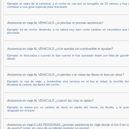
Ejemplo: te sales de la carretera, y el coche se cae por un terraplén de 20 metros, y hay
contratar a una grúa especial para rescatarlo.
Asistencia en viaje AL VEHICULO ¿si pinchas te prestan asistencia?
Ejemplo: es de noche, lloviendo, y no sabes muy bien como cambiar un neumático que 
pinchado.
Asistencia en viaje AL VEHICULO ¿si te quedas sin combustible te ayudan?
Ejemplo: te descuidas y cuando te das cuenta te has quedado tirado por falta de gasoli
diesel.
Asistencia en viaje AL VEHICULO ¿si pierdes o te roban las llaves te buscan otras?
Ejemplo: te vas de viaje, y tomándote una cerveza en el bar te roban la mochila do
llevabas la cartera, las llaves del coche...
Asistencia en viaje AL VEHICULO ¿cubren las vías no aptas?
Ejemplo: te metes por un camino de tierra en medio del monte, ha llovido, y te que
atrapado en el barro.
Asistencia en viaje A LAS PERSONAS ¿prestan asistencia en viaje desde el km 0 en c
de avería? (nota: en caso de accidente siempre se presta)