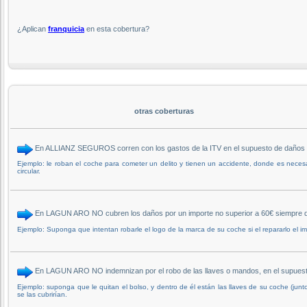
¿Aplican
franquicia
en esta cobertura?
otras coberturas
En ALLIANZ SEGUROS corren con los gastos de la ITV en el supuesto de daños po
Ejemplo: le roban el coche para cometer un delito y tienen un accidente, donde es necesar
circular.
En LAGUN ARO NO cubren los daños por un importe no superior a 60€ siempre qu
Ejemplo: Suponga que intentan robarle el logo de la marca de su coche si el repararlo el 
En LAGUN ARO NO indemnizan por el robo de las llaves o mandos, en el supuesto
Ejemplo: suponga que le quitan el bolso, y dentro de él están las llaves de su coche (junto c
se las cubrirían.