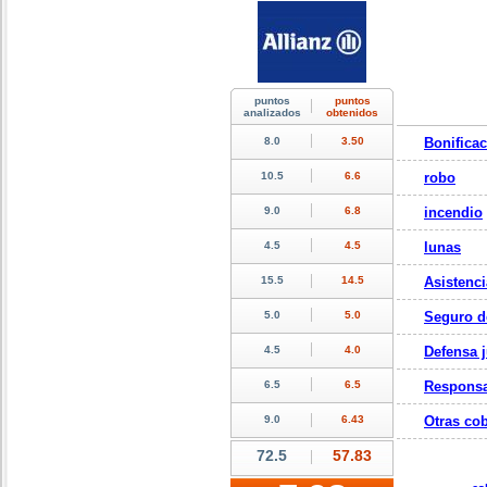
Bonifica
robo
incendio
lunas
Asistenci
Seguro d
Defensa j
Responsa
Otras cob