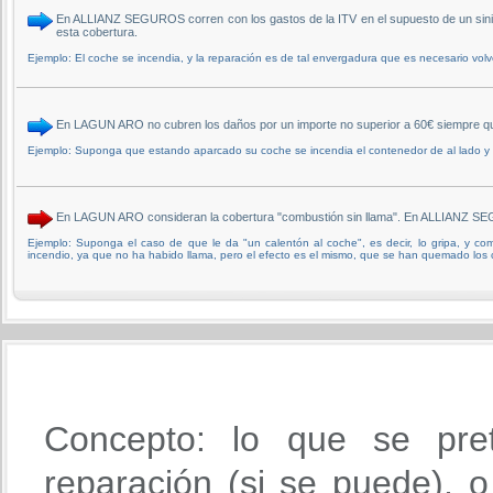
En ALLIANZ SEGUROS corren con los gastos de la ITV en el supuesto de un sinie
esta cobertura.
Ejemplo: El coche se incendia, y la reparación es de tal envergadura que es necesario volv
En LAGUN ARO no cubren los daños por un importe no superior a 60€ siempre qu
Ejemplo: Suponga que estando aparcado su coche se incendia el contenedor de al lado y le
En LAGUN ARO consideran la cobertura "combustión sin llama". En ALLIANZ S
Ejemplo: Suponga el caso de que le da "un calentón al coche", es decir, lo gripa, y c
incendio, ya que no ha habido llama, pero el efecto es el mismo, que se han quemado los 
Concepto: lo que se pre
reparación (si se puede), o 