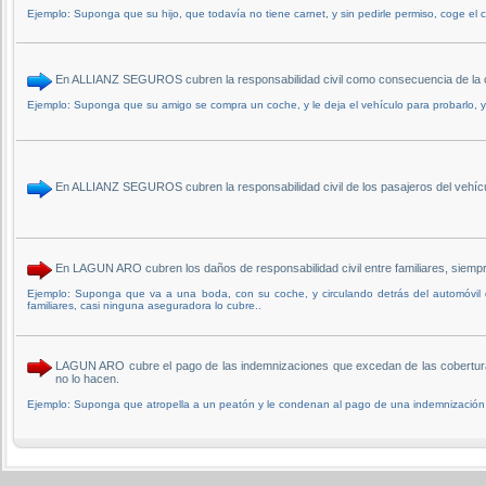
Ejemplo: Suponga que su hijo, que todavía no tiene carnet, y sin pedirle permiso, coge el 
En ALLIANZ SEGUROS cubren la responsabilidad civil como consecuencia de la 
Ejemplo: Suponga que su amigo se compra un coche, y le deja el vehículo para probarlo, y
En ALLIANZ SEGUROS cubren la responsabilidad civil de los pasajeros del veh
En LAGUN ARO cubren los daños de responsabilidad civil entre familiares, sie
Ejemplo: Suponga que va a una boda, con su coche, y circulando detrás del automóvil
familiares, casi ninguna aseguradora lo cubre..
LAGUN ARO cubre el pago de las indemnizaciones que excedan de las coberturas
no lo hacen.
Ejemplo: Suponga que atropella a un peatón y le condenan al pago de una indemnización su