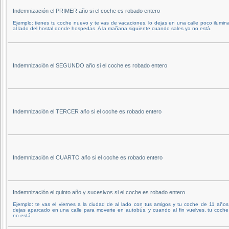
Indemnización el PRIMER año si el coche es robado entero
Ejemplo: tienes tu coche nuevo y te vas de vacaciones, lo dejas en una calle poco ilumin
al lado del hostal donde hospedas. A la mañana siguiente cuando sales ya no está.
Indemnización el SEGUNDO año si el coche es robado entero
Indemnización el TERCER año si el coche es robado entero
Indemnización el CUARTO año si el coche es robado entero
Indemnización el quinto año y sucesivos si el coche es robado entero
Ejemplo: te vas el viernes a la ciudad de al lado con tus amigos y tu coche de 11 años,
dejas aparcado en una calle para moverte en autobús, y cuando al fin vuelves, tu coche
no está.