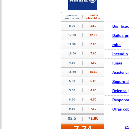
Bonifica
Daños pr
robo
incendio
lunas
Asistenci
Seguro d
Defensa j
Responsa
Otras cob
ca