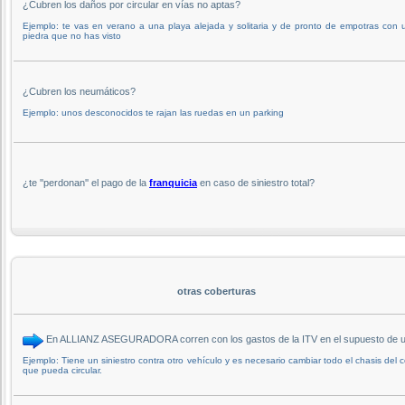
¿Cubren los daños por circular en vías no aptas?
Ejemplo: te vas en verano a una playa alejada y solitaria y de pronto de empotras con 
piedra que no has visto
¿Cubren los neumáticos?
Ejemplo: unos desconocidos te rajan las ruedas en un parking
¿te ''perdonan'' el pago de la
franquicia
en caso de siniestro total?
otras coberturas
En ALLIANZ ASEGURADORA corren con los gastos de la ITV en el supuesto de un s
Ejemplo: Tiene un siniestro contra otro vehículo y es necesario cambiar todo el chasis del
que pueda circular.