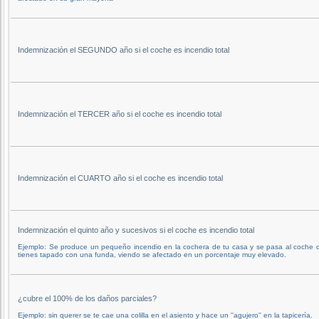
Indemnización el SEGUNDO año si el coche es incendio total
Indemnización el TERCER año si el coche es incendio total
Indemnización el CUARTO año si el coche es incendio total
Indemnización el quinto año y sucesivos si el coche es incendio total
Ejemplo: Se produce un pequeño incendio en la cochera de tu casa y se pasa al coche 
tienes tapado con una funda, viendo se afectado en un porcentaje muy elevado.
¿cubre el 100% de los daños parciales?
Ejemplo: sin querer se te cae una colilla en el asiento y hace un ''agujero'' en la tapicería.