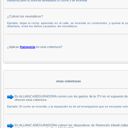
barbacoa pero tu acercas demasiado tu coche y se incendia
¿Cubren los neumáticos?
Ejemplo: dejas el coche aparcado en al calle, se incendia un contenedor, y quema la pa
delantera, entre los daños causados, los neumáticos
¿Aplican
franquicia
en esta cobertura?
otras coberturas
En ALLIANZ ASEGURADORA corren con los gastos de la ITV en el supuesto de un
ofrecen esta cobertura.
Ejemplo: El coche se incendia, y la reparación es de tal envergadura que es necesario volv
En ALLIANZ ASEGURADORA cubren los dispositivos de Retención infantil (sillas, 