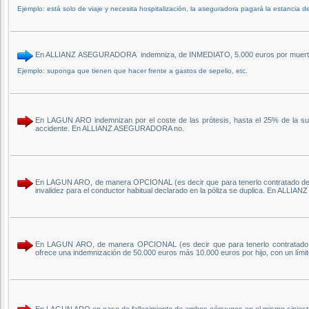
Ejemplo: está solo de viaje y necesita hospitalización, la aseguradora pagará la estancia 
En ALLIANZ ASEGURADORA indemniza, de INMEDIATO, 5.000 euros por muerte del
Ejemplo: suponga que tienen que hacer frente a gastos de sepelio, etc.
En LAGUN ARO indemnizan por el coste de las prótesis, hasta el 25% de la su
accidente. En ALLIANZ ASEGURADORA no.
En LAGUN ARO, de manera OPCIONAL (es decir que para tenerlo contratado debem
invalidez para el conductor habitual declarado en la póliza se duplica. En AL
En LAGUN ARO, de manera OPCIONAL (es decir que para tenerlo contratado deb
ofrece una indemnización de 50.000 euros más 10.000 euros por hijo, con un lí
En LAGUN ARO en caso de fallecimiento de ambos cónyuges en el mismo siniest