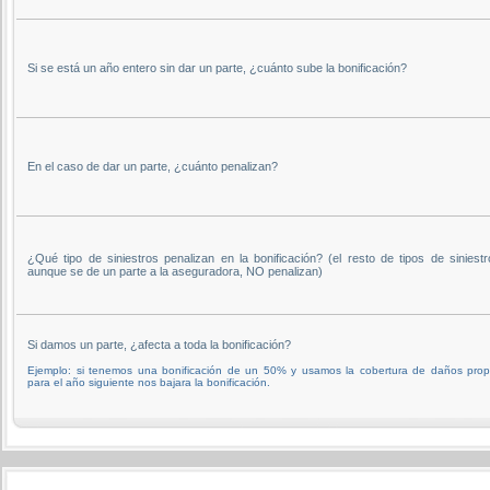
Si se está un año entero sin dar un parte, ¿cuánto sube la bonificación?
En el caso de dar un parte, ¿cuánto penalizan?
¿Qué tipo de siniestros penalizan en la bonificación? (el resto de tipos de siniestr
aunque se de un parte a la aseguradora, NO penalizan)
Si damos un parte, ¿afecta a toda la bonificación?
Ejemplo: si tenemos una bonificación de un 50% y usamos la cobertura de daños prop
para el año siguiente nos bajara la bonificación.