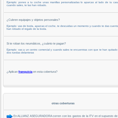
Ejemplo: pones a tu coche unas manillas personalizadas lo aparcas al lado de tu cas
cuando sales, te las han robado.
¿Cubren equipajes y objetos personales?
Ejemplo: vas de boda, aparcas el coche, te descuidas un momento y cuando te das cuenta
han robado el regalo de la boda.
Si te roban los neumáticos, ¿cuánto te pagan?
Ejemplo: vas a un centro comercial y cuando sales te encuentras con que te han quitado 
dos ruedas delanteras
¿Aplican
franquicia
en esta cobertura?
otras coberturas
En ALLIANZ ASEGURADORA corren con los gastos de la ITV en el supuesto de da