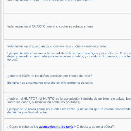
Indemnización el CUARTO año si el coche es robado entero
Indemnización el quinto año y sucesivos si el coche es robado entero
Ejemplo: te vas el viernes a la ciudad de al lado con tus amigos y tu coche de 11 años,
dejas aparcado en una calle para moverte en autobús, y cuando al fin vuelves, tu coche
no está.
¿cubre el 100% de los daños parciales por intento de robo?
Ejemplo: nos encontramos el coche sin el intermitente derecho.
¿cubren el HURTO? (el HURTO es la apropiación indebida de un bien, sin utilizar fue
sobre las cosas, o intimidación sobre las personas)
Ejemplo: se te olvida cerrar las puertas del coche, y un ladrón que te estaba observando
da cuenta y se lleva el coche.
¿Cubre el robo de los
accesorios no de serie
NO declararos en la póliza?