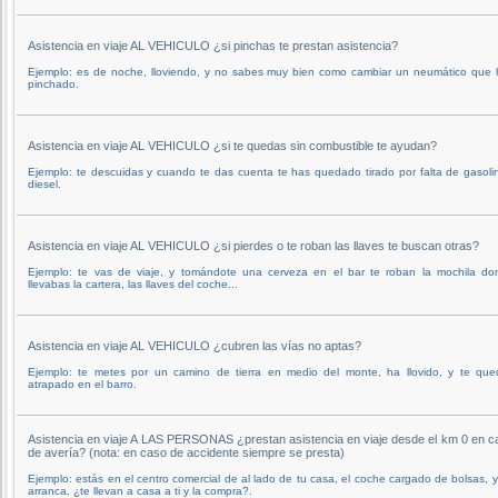
Asistencia en viaje AL VEHICULO ¿si pinchas te prestan asistencia?
Ejemplo: es de noche, lloviendo, y no sabes muy bien como cambiar un neumático que 
pinchado.
Asistencia en viaje AL VEHICULO ¿si te quedas sin combustible te ayudan?
Ejemplo: te descuidas y cuando te das cuenta te has quedado tirado por falta de gasoli
diesel.
Asistencia en viaje AL VEHICULO ¿si pierdes o te roban las llaves te buscan otras?
Ejemplo: te vas de viaje, y tomándote una cerveza en el bar te roban la mochila do
llevabas la cartera, las llaves del coche...
Asistencia en viaje AL VEHICULO ¿cubren las vías no aptas?
Ejemplo: te metes por un camino de tierra en medio del monte, ha llovido, y te que
atrapado en el barro.
Asistencia en viaje A LAS PERSONAS ¿prestan asistencia en viaje desde el km 0 en c
de avería? (nota: en caso de accidente siempre se presta)
Ejemplo: estás en el centro comercial de al lado de tu casa, el coche cargado de bolsas, 
arranca. ¿te llevan a casa a ti y la compra?.