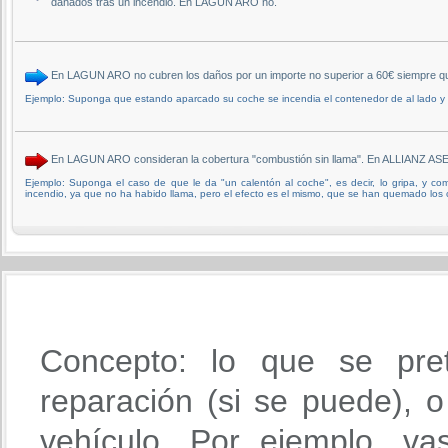
dañados tras un incendio. En LAGUN ARO no.
En LAGUN ARO no cubren los daños por un importe no superior a 60€ siempre qu
Ejemplo: Suponga que estando aparcado su coche se incendia el contenedor de al lado y le
En LAGUN ARO consideran la cobertura "combustión sin llama". En ALLIANZ 
Ejemplo: Suponga el caso de que le da "un calentón al coche", es decir, lo gripa, y c
incendio, ya que no ha habido llama, pero el efecto es el mismo, que se han quemado los 
Concepto: lo que se pre
reparación (si se puede), o 
vehículo. Por ejemplo, va