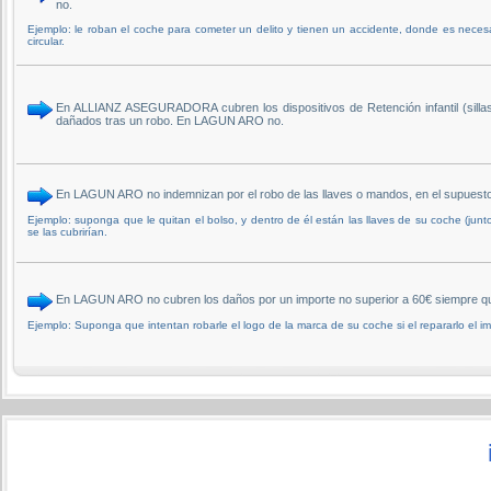
no.
Ejemplo: le roban el coche para cometer un delito y tienen un accidente, donde es necesar
circular.
En ALLIANZ ASEGURADORA cubren los dispositivos de Retención infantil (sillas, 
dañados tras un robo. En LAGUN ARO no.
En LAGUN ARO no indemnizan por el robo de las llaves o mandos, en el supuest
Ejemplo: suponga que le quitan el bolso, y dentro de él están las llaves de su coche (junto c
se las cubrirían.
En LAGUN ARO no cubren los daños por un importe no superior a 60€ siempre qu
Ejemplo: Suponga que intentan robarle el logo de la marca de su coche si el repararlo el 