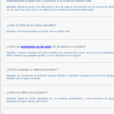
Indemnización el quinto año y sucesivos si el coche es siniestro total
Ejemplo: tienes tu coche con diez años y al ir de viaje te encuentras con un banco de nieb
no ves que hay una curva y te sales de la carretera quedando destrozado.
¿cubre el 100% de los daños parciales?
Ejemplo: nos encontramos el coche con un piloto roto.
¿Cubre los
accesorios no de serie
NO declararos en la póliza?
Ejemplo: cuando compras el coche lo pides con asientos de cuero, que no es un elemento
serie y tienes que pagarlo aparte, y no lo declaras en el seguro.
¿Cubren equipajes y objetos personales?
Ejemplo: en accidente el maletero queda dañado y mientras recogene el coche tu abrigo
dañado por el agua de lluvia
¿Cubre los daños por el granizo?
Ejemplo: dejas el coche aparcado en un parking descubierto, y una tormenta de gran
destroza el capó y techo del coche.