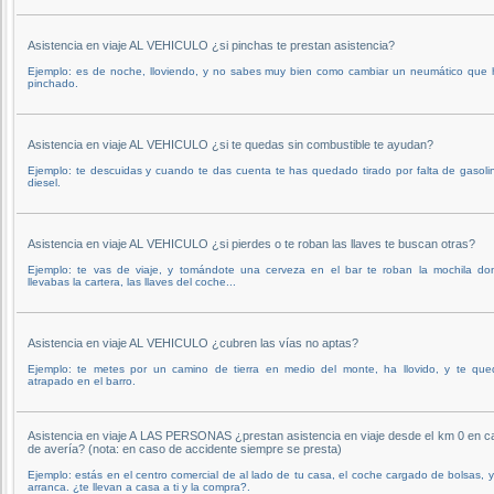
Asistencia en viaje AL VEHICULO ¿si pinchas te prestan asistencia?
Ejemplo: es de noche, lloviendo, y no sabes muy bien como cambiar un neumático que 
pinchado.
Asistencia en viaje AL VEHICULO ¿si te quedas sin combustible te ayudan?
Ejemplo: te descuidas y cuando te das cuenta te has quedado tirado por falta de gasoli
diesel.
Asistencia en viaje AL VEHICULO ¿si pierdes o te roban las llaves te buscan otras?
Ejemplo: te vas de viaje, y tomándote una cerveza en el bar te roban la mochila do
llevabas la cartera, las llaves del coche...
Asistencia en viaje AL VEHICULO ¿cubren las vías no aptas?
Ejemplo: te metes por un camino de tierra en medio del monte, ha llovido, y te que
atrapado en el barro.
Asistencia en viaje A LAS PERSONAS ¿prestan asistencia en viaje desde el km 0 en c
de avería? (nota: en caso de accidente siempre se presta)
Ejemplo: estás en el centro comercial de al lado de tu casa, el coche cargado de bolsas, 
arranca. ¿te llevan a casa a ti y la compra?.