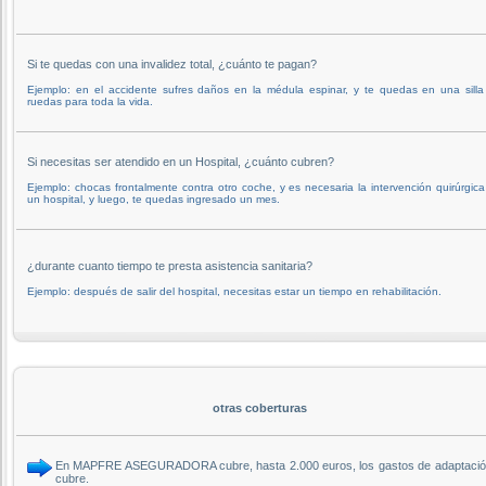
Si te quedas con una invalidez total, ¿cuánto te pagan?
Ejemplo: en el accidente sufres daños en la médula espinar, y te quedas en una silla
ruedas para toda la vida.
Si necesitas ser atendido en un Hospital, ¿cuánto cubren?
Ejemplo: chocas frontalmente contra otro coche, y es necesaria la intervención quirúrgic
un hospital, y luego, te quedas ingresado un mes.
¿durante cuanto tiempo te presta asistencia sanitaria?
Ejemplo: después de salir del hospital, necesitas estar un tiempo en rehabilitación.
otras coberturas
En MAPFRE ASEGURADORA cubre, hasta 2.000 euros, los gastos de adaptación del
cubre.