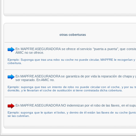
otras coberturas
En MAPFRE ASEGURADORA se ofrece el servicio ‘’puerta a puerta’’, que consiste e
AMIC no se ofrece.
Ejemplo: Suponga que tras una robo su coche no puede circular, MAPFRE le recogerían y ent
cobertura.
En MAPFRE ASEGURADORA se garantiza de por vida la reparación de chapa y pintur
ser reparado. En AMIC no.
Ejemplo: suponga que tras un intento de robo no puede circular con el coche, y por su t
domicilio, y le llevarían el coche de sustitución si tiene contratada dicha cobertura.
En MAPFRE ASEGURADORA NO indemnizan por el robo de las llaves, en el supuest
Ejemplo: suponga que le quitan el bolso, y dentro de él están las llaves de su coche (junto c
se las cubrirían.