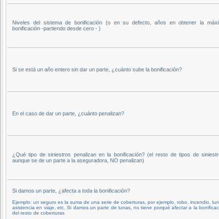
Niveles del sistema de bonificación (o en su defecto, años en obtener la máx
bonificación -partiendo desde cero - )
Si se está un año entero sin dar un parte, ¿cuánto sube la bonificación?
En el caso de dar un parte, ¿cuánto penalizan?
¿Qué tipo de siniestros penalizan en la bonificación? (el resto de tipos de siniestr
aunque se de un parte a la aseguradora, NO penalizan)
Si damos un parte, ¿afecta a toda la bonificación?
Ejemplo: un seguro es la suma de una serie de coberturas, por ejemplo, robo, incendio, lun
asistencia en viaje, etc. Si damos un parte de lunas, no tiene porqué afectar a la bonifica
del resto de coberturas