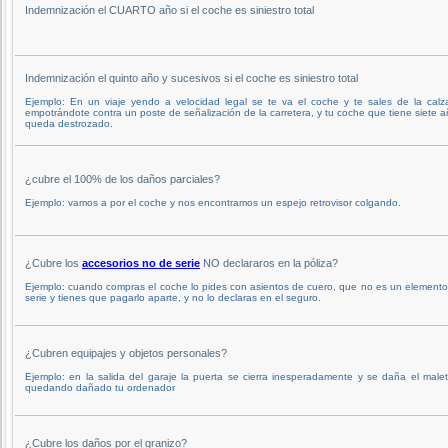
Indemnización el CUARTO año si el coche es siniestro total
Indemnización el quinto año y sucesivos si el coche es siniestro total
Ejemplo: En un viaje yendo a velocidad legal se te va el coche y te sales de la calz
empotrándote contra un poste de señalización de la carretera, y tu coche que tiene siete 
queda destrozado.
¿cubre el 100% de los daños parciales?
Ejemplo: vamos a por el coche y nos encontramos un espejo retrovisor colgando.
¿Cubre los
accesorios no de serie
NO declararos en la póliza?
Ejemplo: cuando compras el coche lo pides con asientos de cuero, que no es un element
serie y tienes que pagarlo aparte, y no lo declaras en el seguro.
¿Cubren equipajes y objetos personales?
Ejemplo: en la salida del garaje la puerta se cierra inesperadamente y se daña el male
quedando dañado tu ordenador
¿Cubre los daños por el granizo?