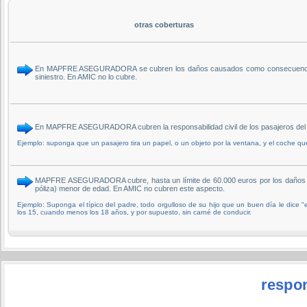
otras coberturas
En MAPFRE ASEGURADORA se cubren los daños causados como consecuencia de la r
siniestro. En AMIC no lo cubre.
En MAPFRE ASEGURADORA cubren la responsabilidad civil de los pasajeros del v
Ejemplo: suponga que un pasajero tira un papel, o un objeto por la ventana, y el coche que 
MAPFRE ASEGURADORA cubre, hasta un límite de 60.000 euros por los daños cau
póliza) menor de edad. En AMIC no cubren este aspecto.
Ejemplo: Suponga el típico del padre, todo orgulloso de su hijo que un buen día le dice "e
los 15, cuando menos los 18 años, y por supuesto, sin carné de conducir.
respon