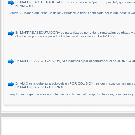
En MAPFRE ASEGURADORA se ofrece el servicio "puerta a puerta", que consiste en 
En AMIC no.
Ejemplo: Suponga que tiene un golpe y el lateral lo tiene destrozado por lo que debe llevarl
En MAPFRE ASEGURADORA se garantiza de por vida la reparación de chapa y pintur
el vehículo para ser reparado el vehículo de sustitución. En AMIC no.
En MAPFRE ASEGURADORA, NO indemniza por el catalizador si es el ÚNICO afecta
En AMIC esta cobertura solo cubren POR COLISIÓN, es decir, cuando hay un contrari
En MAPFRE ASEGURADORA si.
Ejemplo: suponga que roza el coche con la columna del garaje. En tal caso, como no es por