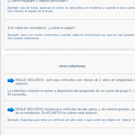
¿Cubren equipajes y objetos personales?
Ejemplo: vas de boda, aparcas el coche, te descuidas un momento y cuando te das cuent
han robado el regalo de la boda.
Si te roban los neumáticos, ¿cuánto te pagan?
Ejemplo: vas a un centro comercial y cuando sales te encuentras con que te han quitado
dos ruedas delanteras
otras coberturas
REALE SEGUROS, solo para vehículos con menos de 2 años de antigüedad, inc
aspecto.
La cobertura consiste en poner a disposición del asegurado de un coche del grupo C, 
60 euros/día.
REALE SEGUROS instala para vehículos de alta gama, y de manera gratuita, un s
de su instalación. En ATLANTIS no cubren este aspecto.
Ejemplo: Suponga que tiene un vehículo de alto valor, o que suele ser objeto de ''deseo'