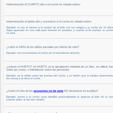
Indemnización el CUARTO año si el coche es robado entero
Indemnización el quinto año y sucesivos si el coche es robado entero
Ejemplo: te vas el viernes a la ciudad de al lado con tus amigos y tu coche de 11 años
dejas aparcado en una calle para moverte en autobús, y cuando al fin vuelves, tu coch
no está.
¿cubre el 100% de los daños parciales por intento de robo?
Ejemplo: nos encontramos el coche sin el intermitente derecho.
¿cubren el HURTO? (el HURTO es la apropiación indebida de un bien, sin utilizar fue
sobre las cosas, o intimidación sobre las personas)
Ejemplo: se te olvida cerrar las puertas del coche, y un ladrón que te estaba observand
da cuenta y se lleva el coche.
¿Cubre el robo de los
accesorios no de serie
NO declararos en la póliza?
Ejemplo: pones a tu coche unas manillas personalizadas lo aparcas al lado de tu cas
cuando sales, te las han robado.