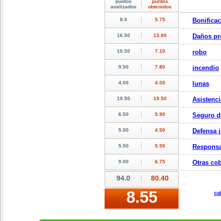
Bonifica
Daños pr
robo
incendio
lunas
Asistenci
Seguro d
Defensa j
Responsa
Otras cob
ca