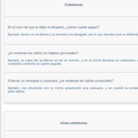
Coberturas
En el caso de que tu elijas el abogado, ¿hasta cuanto pagan?
Ejemplo: tienes un accidente y tu hermano es abogado, por lo que decides que te defienda
¿te reclaman los daños en objetos personales?
Ejemplo: la culpa del accidente es de un tercero, y en el coche llevabas un ordenador, y
compañía contraria no quiere pagarlo.
Si llevas un remolque o caravana, ¿te reclaman los daños producidos?
Ejemplo: vas circulando con tu coche arrastrando una caravana, y un camión la envist
sufre daños
otras coberturas