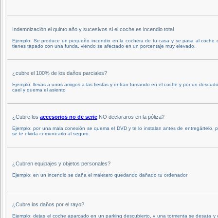
Indemnización el quinto año y sucesivos si el coche es incendio total
Ejemplo: Se produce un pequeño incendio en la cochera de tu casa y se pasa al coche 
tienes tapado con una funda, viendo se afectado en un porcentaje muy elevado.
¿cubre el 100% de los daños parciales?
Ejemplo: llevas a unos amigos a las fiestas y entran fumando en el coche y por un descud
cael y quema el asiento
¿Cubre los
accesorios no de serie
NO declararos en la póliza?
Ejemplo: por una mala conexión se quema el DVD y te lo instalan antes de entregártelo, 
se te olvida comunicarlo al seguro.
¿Cubren equipajes y objetos personales?
Ejemplo: en un incendio se daña el maletero quedando dañado tu ordenador
¿Cubre los daños por el rayo?
Ejemplo: dejas el coche aparcado en un parking descubierto, y una tormenta se desata y