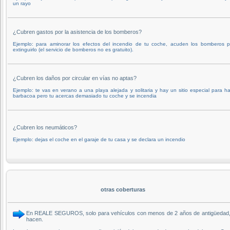
un rayo
¿Cubren gastos por la asistencia de los bomberos?
Ejemplo: para aminorar los efectos del incendio de tu coche, acuden los bomberos p
extinguirlo (el servicio de bomberos no es gratuito).
¿Cubren los daños por circular en vías no aptas?
Ejemplo: te vas en verano a una playa alejada y solitaria y hay un sitio especial para h
barbacoa pero tu acercas demasiado tu coche y se incendia
¿Cubren los neumáticos?
Ejemplo: dejas el coche en el garaje de tu casa y se declara un incendio
otras coberturas
En REALE SEGUROS, solo para vehículos con menos de 2 años de antigüedad, inc
hacen.