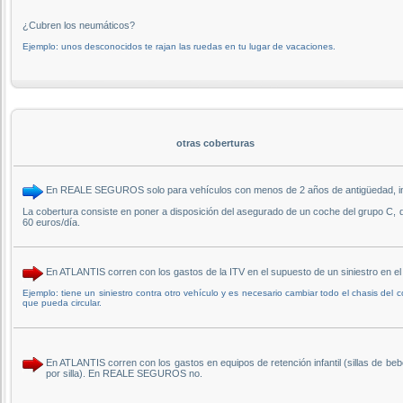
¿Cubren los neumáticos?
Ejemplo: unos desconocidos te rajan las ruedas en tu lugar de vacaciones.
otras coberturas
En REALE SEGUROS solo para vehículos con menos de 2 años de antigüedad, incluy
La cobertura consiste en poner a disposición del asegurado de un coche del grupo C, 
60 euros/día.
En ATLANTIS corren con los gastos de la ITV en el supuesto de un siniestro en 
Ejemplo: tiene un siniestro contra otro vehículo y es necesario cambiar todo el chasis del
que pueda circular.
En ATLANTIS corren con los gastos en equipos de retención infantil (sillas de be
por silla). En REALE SEGUROS no.