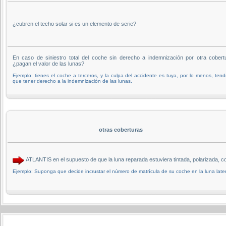
¿cubren el techo solar si es un elemento de serie?
En caso de siniestro total del coche sin derecho a indemnización por otra cobert
¿pagan el valor de las lunas?
Ejemplo: tienes el coche a terceros, y la culpa del accidente es tuya, por lo menos, tend
que tener derecho a la indemnización de las lunas.
otras coberturas
ATLANTIS en el supuesto de que la luna reparada estuviera tintada, polarizada,
Ejemplo: Suponga que decide incrustar el número de matrícula de su coche en la luna later