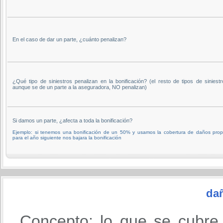
En el caso de dar un parte, ¿cuánto penalizan?
¿Qué tipo de siniestros penalizan en la bonificación? (el resto de tipos de siniestr
aunque se de un parte a la aseguradora, NO penalizan)
Si damos un parte, ¿afecta a toda la bonificación?
Ejemplo: si tenemos una bonificación de un 50% y usamos la cobertura de daños prop
para el año siguiente nos bajara la bonificación
da
Concepto: lo que se cubre