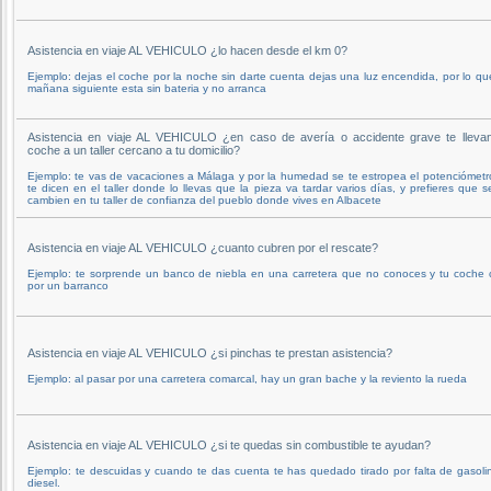
Asistencia en viaje AL VEHICULO ¿lo hacen desde el km 0?
Ejemplo: dejas el coche por la noche sin darte cuenta dejas una luz encendida, por lo qu
mañana siguiente esta sin bateria y no arranca
Asistencia en viaje AL VEHICULO ¿en caso de avería o accidente grave te llevan
coche a un taller cercano a tu domicilio?
Ejemplo: te vas de vacaciones a Málaga y por la humedad se te estropea el potenciómetr
te dicen en el taller donde lo llevas que la pieza va tardar varios días, y prefieres que s
cambien en tu taller de confianza del pueblo donde vives en Albacete
Asistencia en viaje AL VEHICULO ¿cuanto cubren por el rescate?
Ejemplo: te sorprende un banco de niebla en una carretera que no conoces y tu coche 
por un barranco
Asistencia en viaje AL VEHICULO ¿si pinchas te prestan asistencia?
Ejemplo: al pasar por una carretera comarcal, hay un gran bache y la reviento la rueda
Asistencia en viaje AL VEHICULO ¿si te quedas sin combustible te ayudan?
Ejemplo: te descuidas y cuando te das cuenta te has quedado tirado por falta de gasoli
diesel.