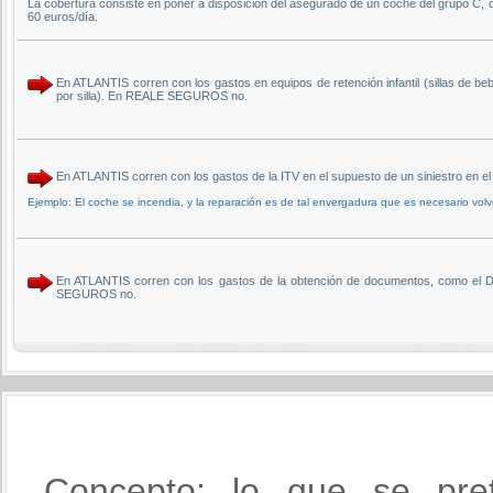
La cobertura consiste en poner a disposición del asegurado de un coche del grupo C, 
60 euros/día.
En ATLANTIS corren con los gastos en equipos de retención infantil (sillas de be
por silla). En REALE SEGUROS no.
En ATLANTIS corren con los gastos de la ITV en el supuesto de un siniestro en 
Ejemplo: El coche se incendia, y la reparación es de tal envergadura que es necesario volv
En ATLANTIS corren con los gastos de la obtención de documentos, como el DN
SEGUROS no.
Concepto: lo que se pre