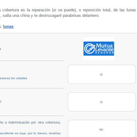
cobertura es la reparación (si se puede), o reposición total, de las lunas
, salta una china y te destrozaganl parabrisas delantero.
a:
lunas
s
si
stroza los cristales
?
si
ho a indemnización por otra cobertura,
no
 accidente es tuya, por lo menos, tendrías