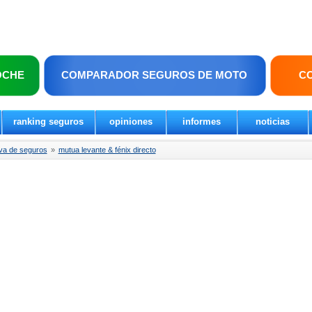
OCHE
COMPARADOR SEGUROS DE MOTO
C
ranking seguros
opiniones
informes
noticias
va de seguros
»
mutua levante & fénix directo