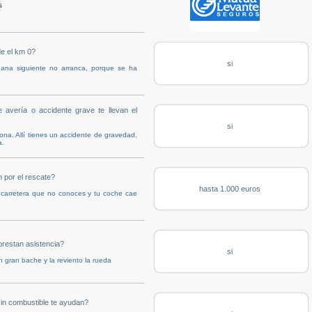
s
e el km 0?
si
ñana siguiente no arranca, porque se ha
avería o accidente grave te llevan el
si
lona. Allí tienes un accidente de gravedad,
a.
 por el rescate?
hasta 1.000 euros
 carretera que no conoces y tu coche cae
prestan asistencia?
si
n gran bache y la reviento la rueda
in combustible te ayudan?