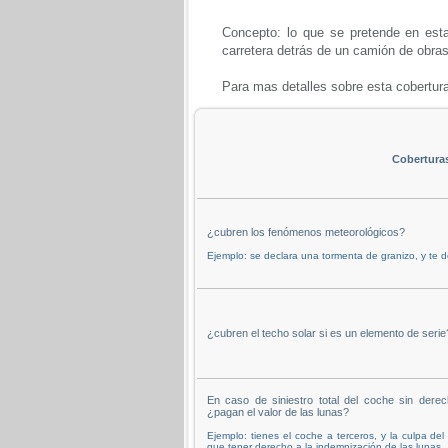
Concepto: lo que se pretende en esta 
carretera detrás de un camión de obras
Para mas detalles sobre esta cobertur
Cobertura
¿cubren los fenómenos meteorológicos?
Ejemplo: se declara una tormenta de granizo, y te de
¿cubren el techo solar si es un elemento de serie
En caso de siniestro total del coche sin derec
¿pagan el valor de las lunas?
Ejemplo: tienes el coche a terceros, y la culpa del
que tener derecho a la indemnización de las lunas.