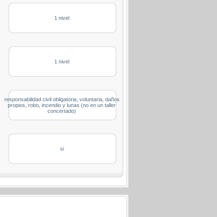
1 nivel
1 nivel
responsabilidad civil obligatoria, voluntaria, daños
propios, robo, incendio y lunas (no en un taller
concertado)
si