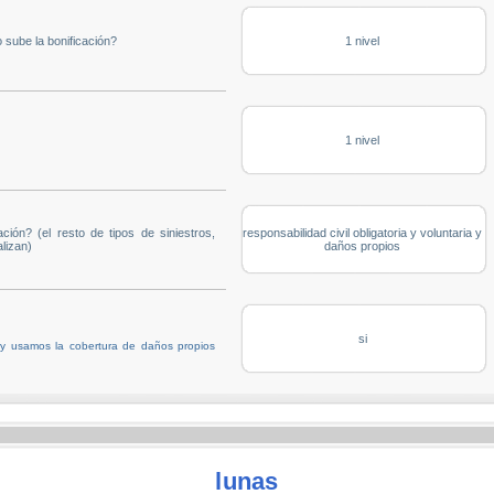
 sube la bonificación?
1 nivel
1 nivel
ción? (el resto de tipos de siniestros,
responsabilidad civil obligatoria y voluntaria y
lizan)
daños propios
si
 y usamos la cobertura de daños propios
lunas