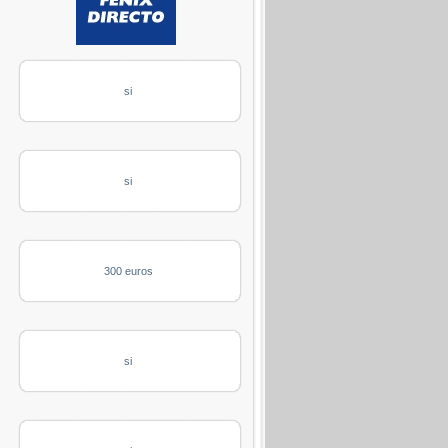
si
si
300 euros
si