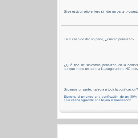
Si se está un año entero sin dar un parte, ¿cuánto
En el caso de dar un parte, ¿cuánto penalizan?
¿Qué tipo de siniestros penalizan en la bonifica
aunque se de un parte a la aseguradora, NO pena
Si damos un parte, ¿afecta a toda la bonificación?
Ejemplo: si tenemos una bonificación de un 50%
para el año siguiente nos bajara la bonificación