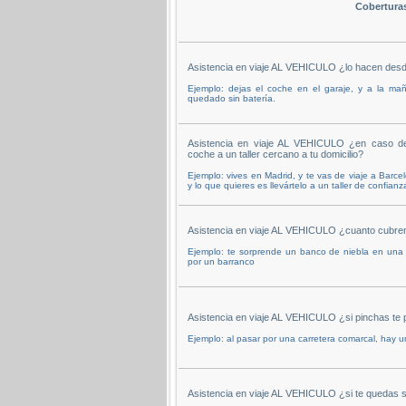
Cobertura
Asistencia en viaje AL VEHICULO ¿lo hacen desd
Ejemplo: dejas el coche en el garaje, y a la ma
quedado sin batería.
Asistencia en viaje AL VEHICULO ¿en caso de 
coche a un taller cercano a tu domicilio?
Ejemplo: vives en Madrid, y te vas de viaje a Barce
y lo que quieres es llevártelo a un taller de confianz
Asistencia en viaje AL VEHICULO ¿cuanto cubren
Ejemplo: te sorprende un banco de niebla en una
por un barranco
Asistencia en viaje AL VEHICULO ¿si pinchas te 
Ejemplo: al pasar por una carretera comarcal, hay u
Asistencia en viaje AL VEHICULO ¿si te quedas s