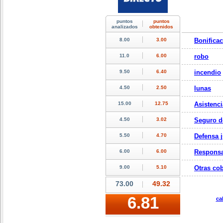
Bonifica
robo
incendio
lunas
Asistenci
Seguro d
Defensa j
Responsa
Otras cob
ca