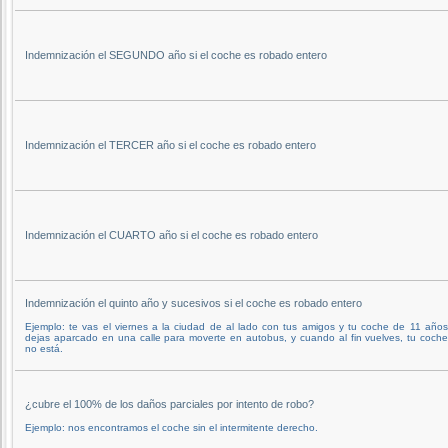
Indemnización el SEGUNDO año si el coche es robado entero
Indemnización el TERCER año si el coche es robado entero
Indemnización el CUARTO año si el coche es robado entero
Indemnización el quinto año y sucesivos si el coche es robado entero
Ejemplo: te vas el viernes a la ciudad de al lado con tus amigos y tu coche de 11 años
dejas aparcado en una calle para moverte en autobus, y cuando al fin vuelves, tu coch
no está.
¿cubre el 100% de los daños parciales por intento de robo?
Ejemplo: nos encontramos el coche sin el intermitente derecho.