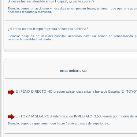
Si necesitas ser atendido en un Hospital, ¿cuánto cubren?
Ejemplo: tienes un accidente y necesitas te rompes un brazo, te tienen que operar y ade
necesitas recobrar la movilidad.
¿durante cuanto tiempo te presta asistencia sanitaria?
Ejemplo: después de salir del hospital, necesitas estar un tiempo en rehabilitación p
recobrar la movilidad del cuello.
otras coberturas
En FÉNIX DIRECTO NO prestan asistencia sanitaria fuera de España. En TOYOT
En TOYOTA SEGUROS indemniza, de INMEDIATO, 3.500 euros por muerte del aseg
Ejemplo: suponga que tienen que hacer frente a gastos de sepelio, etc.