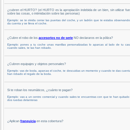
¿cubren el HURTO? (el HURTO es la apropiación indebida de un bien, sin utilizar fue
sobre las cosas, o intimidación sobre las personas)
Ejemplo: se te olvida cerrar las puertas del coche, y un ladrón que te estaba observand
da cuenta y se lleva el coche.
¿Cubre el robo de los
accesorios no de serie
NO declararos en la póliza?
Ejemplo: pones a tu coche unas manillas personalizadas lo aparcas al lado de tu cas
cuando sales, te las han robado.
¿Cubren equipajes y objetos personales?
Ejemplo: vas de boda, aparcas el coche, te descuidas un momento y cuando te das cuent
han robado el regalo de la boda.
Si te roban los neumáticos, ¿cuánto te pagan?
Ejemplo: vas a un centro comercial y cuando sales te encuentras con que te han quitado
dos ruedas delanteras
¿Aplican
franquicia
en esta cobertura?