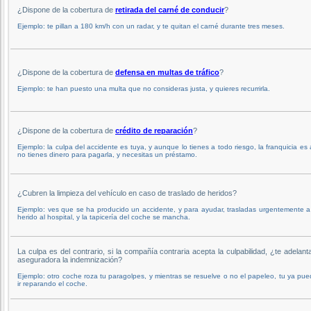
¿Dispone de la cobertura de
retirada del carné de conducir
?
Ejemplo: te pillan a 180 km/h con un radar, y te quitan el carné durante tres meses.
¿Dispone de la cobertura de
defensa en multas de tráfico
?
Ejemplo: te han puesto una multa que no consideras justa, y quieres recurrirla.
¿Dispone de la cobertura de
crédito de reparación
?
Ejemplo: la culpa del accidente es tuya, y aunque lo tienes a todo riesgo, la franquicia es 
no tienes dinero para pagarla, y necesitas un préstamo.
¿Cubren la limpieza del vehículo en caso de traslado de heridos?
Ejemplo: ves que se ha producido un accidente, y para ayudar, trasladas urgentemente 
herido al hospital, y la tapicería del coche se mancha.
La culpa es del contrario, si la compañía contraria acepta la culpabilidad, ¿te adelant
aseguradora la indemnización?
Ejemplo: otro coche roza tu paragolpes, y mientras se resuelve o no el papeleo, tu ya pu
ir reparando el coche.