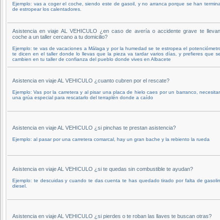
Ejemplo: vas a coger el coche, siendo este de gasoil, y no arranca porque se han termin
de estropear los calentadores.
Asistencia en viaje AL VEHICULO ¿en caso de avería o accidente grave te llevan
coche a un taller cercano a tu domicilio?
Ejemplo: te vas de vacaciones a Málaga y por la humedad se te estropea el potenciómetro
te dicen en el taller donde lo llevas que la pieza va tardar varios días, y prefieres que s
cambien en tu taller de confianza del pueblo donde vives en Albacete
Asistencia en viaje AL VEHICULO ¿cuanto cubren por el rescate?
Ejemplo: Vas por la carretera y al pisar una placa de hielo caes por un barranco, necesita
una grúa especial para rescatarlo del terraplén donde a caído
Asistencia en viaje AL VEHICULO ¿si pinchas te prestan asistencia?
Ejemplo: al pasar por una carretera comarcal, hay un gran bache y la rebiento la rueda
Asistencia en viaje AL VEHICULO ¿si te quedas sin combustible te ayudan?
Ejemplo: te descuidas y cuando te das cuenta te has quedado tirado por falta de gasolin
diesel.
Asistencia en viaje AL VEHICULO ¿si pierdes o te roban las llaves te buscan otras?