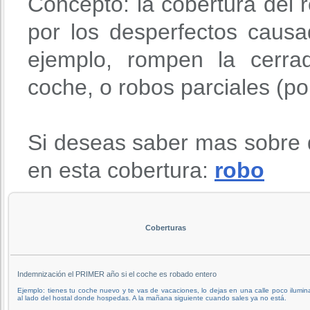
Concepto: la cobertura del r
por los desperfectos causa
ejemplo, rompen la cerra
coche, o robos parciales (po
Si deseas saber mas sobre 
en esta cobertura:
robo
Coberturas
Indemnización el PRIMER año si el coche es robado entero
Ejemplo: tienes tu coche nuevo y te vas de vacaciones, lo dejas en una calle poco ilumi
al lado del hostal donde hospedas. A la mañana siguiente cuando sales ya no está.