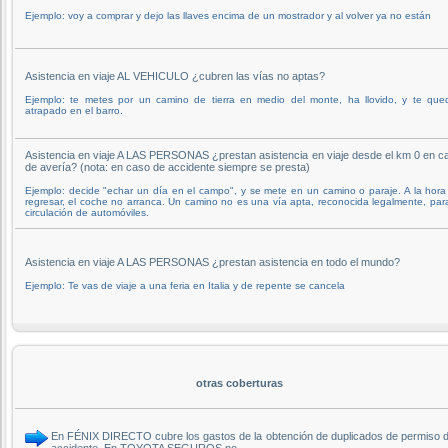
Ejemplo: voy a comprar y dejo las llaves encima de un mostrador y al volver ya no están
Asistencia en viaje AL VEHICULO ¿cubren las vías no aptas?
Ejemplo: te metes por un camino de tierra en medio del monte, ha llovido, y te que
atrapado en el barro.
Asistencia en viaje A LAS PERSONAS ¿prestan asistencia en viaje desde el km 0 en c
de avería? (nota: en caso de accidente siempre se presta)
Ejemplo: decide "echar un día en el campo", y se mete en un camino o paraje. A la hora
regresar, el coche no arranca. Un camino no es una vía apta, reconocida legalmente, para
circulación de automóviles.
Asistencia en viaje A LAS PERSONAS ¿prestan asistencia en todo el mundo?
Ejemplo: Te vas de viaje a una feria en Italia y de repente se cancela
otras coberturas
En FÉNIX DIRECTO cubre los gastos de la obtención de duplicados de permiso de 
accidente. En TOYOTA SEGUROS no.