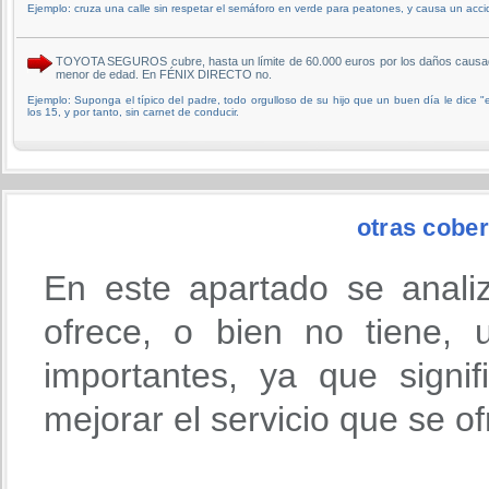
Ejemplo: cruza una calle sin respetar el semáforo en verde para peatones, y causa un acci
TOYOTA SEGUROS cubre, hasta un límite de 60.000 euros por los daños causados
menor de edad. En FÉNIX DIRECTO no.
Ejemplo: Suponga el típico del padre, todo orgulloso de su hijo que un buen día le dice "e
los 15, y por tanto, sin carnet de conducir.
otras cober
En este apartado se anali
ofrece, o bien no tiene,
importantes, ya que signi
mejorar el servicio que se o