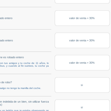
ado entero
valor de venta + 30%
ado entero
valor de venta + 30%
che es robado entero
valor de venta + 30%
 con tus amigos y tu coche de 11 años, lo
bus, y cuando al fin vuelves, tu coche ya
o de robo?
si
salgo no tengo la manilla del coche.
ndebida de un bien, sin utilizar fuerza
s)
si
, y un ladrón que te estaba observando se