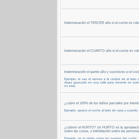
Indemnización el TERCER año si el coche es rob
Indemnización el CUARTO año si el coche es rob
Indemnización el quinto año y sucesivos si el co
Ejemplo: te vas el viernes a la ciudad de al lado
dejas aparcado en una calle para moverte en auto
no está.
¿cubre el 100% de los daños parciales por intent
Ejemplo: aparco el coche al lado de casa y cuando 
¿cubren el HURTO? (el HURTO es la apropiación i
sobre las cosas, o intimidación sobre las persona
Ejemplo: se te olvida cerrar las puertas del coche