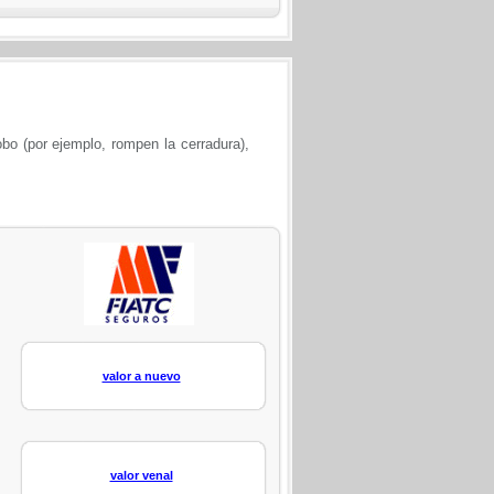
obo (por ejemplo, rompen la cerradura),
valor a nuevo
valor venal