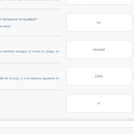
 declararos en la póliza?
no
lo roban
opcional
y mientras recogen el coche tu abrigo es
100%
lá de la tuya, y a la mañana siguiente te
si