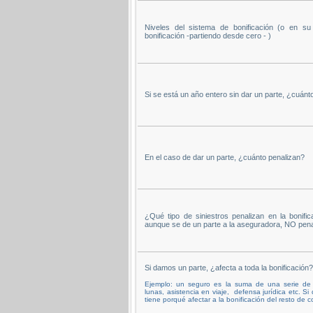
Niveles del sistema de bonificación (o en s
bonificación -partiendo desde cero - )
Si se está un año entero sin dar un parte, ¿cuánto
En el caso de dar un parte, ¿cuánto penalizan?
¿Qué tipo de siniestros penalizan en la bonifica
aunque se de un parte a la aseguradora, NO pena
Si damos un parte, ¿afecta a toda la bonificación?
Ejemplo: un seguro es la suma de una serie de c
lunas, asistencia en viaje, defensa jurídica etc. S
tiene porqué afectar a la bonificación del resto de c