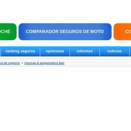
OCHE
COMPARADOR SEGUROS DE MOTO
C
ranking seguros
opiniones
informes
noticias
va de seguros
»
mussap & aseguradora fiatc