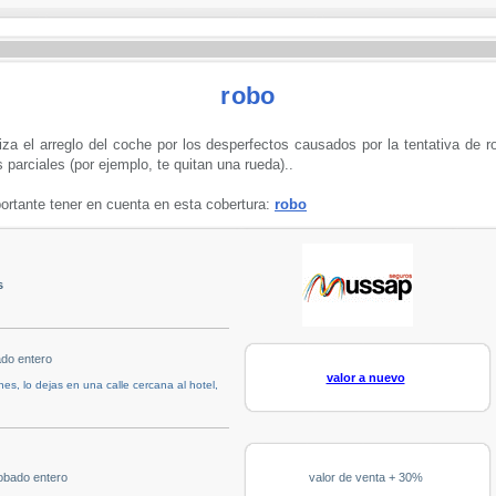
robo
iza el arreglo del coche por los desperfectos causados por la tentativa de r
 parciales (por ejemplo, te quitan una rueda)..
rtante tener en cuenta en esta cobertura:
robo
s
ado entero
valor a nuevo
es, lo dejas en una calle cercana al hotel,
obado entero
valor de venta + 30%