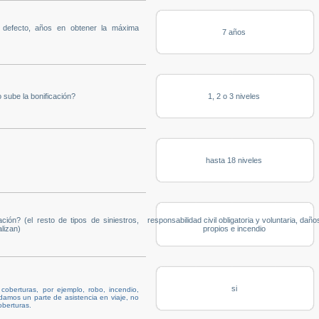
u defecto, años en obtener la máxima
7 años
 sube la bonificación?
1, 2 o 3 niveles
hasta 18 niveles
ción? (el resto de tipos de siniestros,
responsabilidad civil obligatoria y voluntaria, daño
lizan)
propios e incendio
si
oberturas, por ejemplo, robo, incendio,
i damos un parte de asistencia en viaje, no
oberturas.