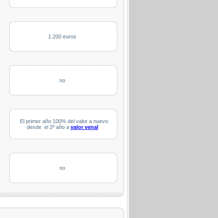
1.200 euros
no
El primer año 100% del valor a nuevo
desde el 2º año a
valor venal
no