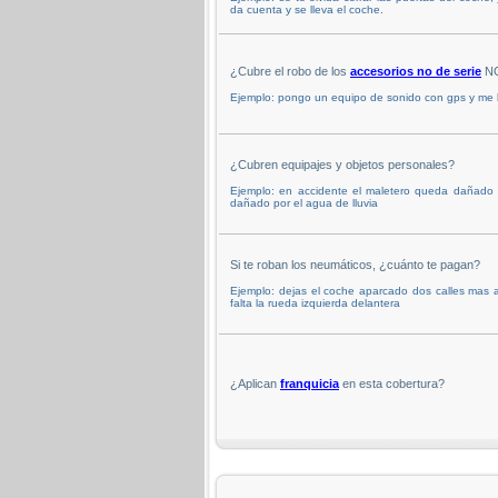
da cuenta y se lleva el coche.
¿Cubre el robo de los
accesorios no de serie
NO
Ejemplo: pongo un equipo de sonido con gps y me 
¿Cubren equipajes y objetos personales?
Ejemplo: en accidente el maletero queda dañado 
dañado por el agua de lluvia
Si te roban los neumáticos, ¿cuánto te pagan?
Ejemplo: dejas el coche aparcado dos calles mas al
falta la rueda izquierda delantera
¿Aplican
franquicia
en esta cobertura?