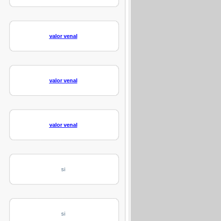
valor venal
valor venal
valor venal
si
si