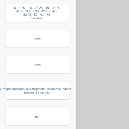
0 - 4.75 - 9.5 - 15.25 - 19 - 23.75
28.5 - 33.25 - 38 - 42.75 - 47.5
52.25 - 57 - 61 - 65
14 años
1 nivel
1 nivel
s
responsabilidad civil obligatoria, voluntaria, daños
propios e incendio
no