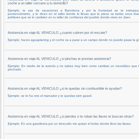
coche a un taller cercano a tu domicilio?
Ejemplo: te vas de vacaciones a Barcelona y por la humedad se te estropea
pontenciómetro, y te dicen en el taller donde lo llevas que la pieza va tardar unos día
prefieres que se lo cambien en tu taller de confianza del pueblo donde vives en Jaen.
Asistencia en viaje AL VEHICULO ¿cuanto cubren por el rescate?
Ejemplo: haces aguaplaning y el coche va a parar a un campo donde no puede pasar la g
Asistencia en viaje AL VEHICULO ¿si pinchas te prestan asistencia?
Ejemplo: En medio de la autoría y no sabes muy bien como cambiar un neumático que 
pinchado.
Asistencia en viaje AL VEHICULO ¿si te quedas sin combustible te ayudan?
Ejemplo: se te ha roto el marcador y te quedas sein gasoil.
Asistencia en viaje AL VEHICULO ¿si pierdes o te roban las llaves te buscan otras?
Ejemplo: En una gasolinera por un descuido me quitan el bolso donde llevo las llaves