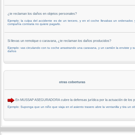
¿te reclaman los daños en objetos personales?
Ejemplo: la culpa del accidente es de un tercero, y en el coche llevabas un ordenador, 
compañía contraria no quiere pagarlo.
Si llevas un remolque o caravana, ¿te reclaman los daños producidos?
Ejemplo: vas circulando con tu coche arrastrando una caravana, y un camión la enviste y s
daños
otras coberturas
En MUSSAP ASEGURADORA cubre la defensas jurídica por la actuación de los p
Ejemplo: Suponga que un niño que viaja en el asiento trasero abre la ventanilla y tira un ob