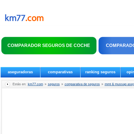
COMPARADOR SEGUROS DE COCHE
COMPARADO
aseguradoras
comparativas
ranking seguros
opi
Estás en:
km77.com
»
seguros
»
comparativa de seguros
»
mmt & mussap aseg