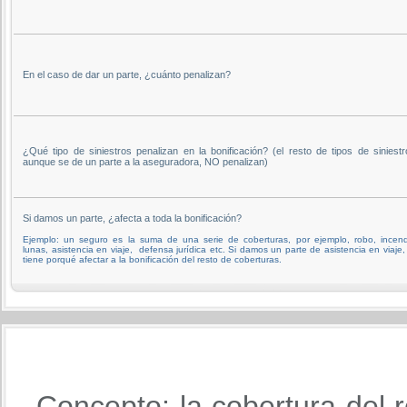
En el caso de dar un parte, ¿cuánto penalizan?
¿Qué tipo de siniestros penalizan en la bonificación? (el resto de tipos de siniestr
aunque se de un parte a la aseguradora, NO penalizan)
Si damos un parte, ¿afecta a toda la bonificación?
Ejemplo: un seguro es la suma de una serie de coberturas, por ejemplo, robo, incend
lunas, asistencia en viaje, defensa jurídica etc. Si damos un parte de asistencia en viaje,
tiene porqué afectar a la bonificación del resto de coberturas.
Concepto: la cobertura del r