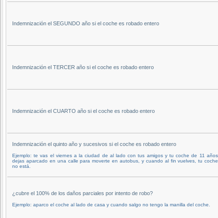
Indemnización el SEGUNDO año si el coche es robado entero
Indemnización el TERCER año si el coche es robado entero
Indemnización el CUARTO año si el coche es robado entero
Indemnización el quinto año y sucesivos si el coche es robado entero
Ejemplo: te vas el viernes a la ciudad de al lado con tus amigos y tu coche de 11 años
dejas aparcado en una calle para moverte en autobus, y cuando al fin vuelves, tu coch
no está.
¿cubre el 100% de los daños parciales por intento de robo?
Ejemplo: aparco el coche al lado de casa y cuando salgo no tengo la manilla del coche.