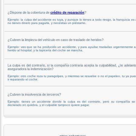
¿Dispone de la cobertura de
crédito de reparación
?
Ejemplo: la culpa del accidente es tuya, y aunque lo tienes a todo riesgo, la franquicia es 
no tienes dinero para pagarla, y necesitas un préstamo.
¿Cubren la limpieza del vehículo en caso de traslado de heridos?
Ejemplo: ves que se ha producido un accidente, y para ayudar, trasladas urgentemente 
herido al hospital, y la tapicería del coche se mancha.
La culpa es del contrario, si la compañía contraria acepta la culpabilidad, ¿te adelant
aseguradora la indemnización?
Ejemplo: otro coche roza tu paragolpes, y mientras se resuelve o no el papeleo, tu ya pu
ir reparando el coche.
¿Cubren la insolvencia de terceros?
Ejemplo: tienes un accidente donde la culpa es del contrario, pero su compañía se
declarado en quiebra, y el culpable tampoco quiere pagar.
otras coberturas