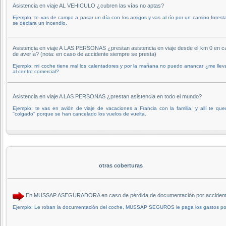
Asistencia en viaje AL VEHICULO ¿cubren las vías no aptas?
Ejemplo: te vas de campo a pasar un día con los amigos y vas al río por un camino foresta
se declara un incendio.
Asistencia en viaje A LAS PERSONAS ¿prestan asistencia en viaje desde el km 0 en c
de avería? (nota: en caso de accidente siempre se presta)
Ejemplo: mi coche tiene mal los calentadores y por la mañana no puedo arrancar ¿me llev
al centro comercial?
Asistencia en viaje A LAS PERSONAS ¿prestan asistencia en todo el mundo?
Ejemplo: te vas en avión de viaje de vacaciones a Francia con la familia, y allí te qu
''colgado'' porque se han cancelado los vuelos de vuelta.
otras coberturas
En MUSSAP ASEGURADORA en caso de pérdida de documentación por accidente o 
Ejemplo: Le roban la documentación del coche, MUSSAP SEGUROS le paga los gastos por