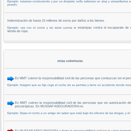
Ejemplo: estamos conduciendo y por un despiste no9s saltamos un stop y atropellamos 
peatón.
Indemnización de hasta 15 millones de euros por daños a los bienes.
estampas contra el escaparate de 
Ejemplo: vas con el coche y sin darte cuenta te
tienda de ropa.
otras coberturas
En MMT cubren la responsabilidad civil de las personas que conduzcan sin e
Ejemplo: Imagine que su hijo coge el coche sin su permiso y tiene un accidente donde resu
En MMT cubren la responsabilidad civil de las personas que sin autorización del
psicotrópicas. En MUSSAP ASEGURADORA no.
Ejemplo: Dejas el coche a un amigo sin saber que está bajo los efectos de las drogas, y el
En MUSSAP ASEGURADORA cubren la responsabilidad civil por la carga transpo