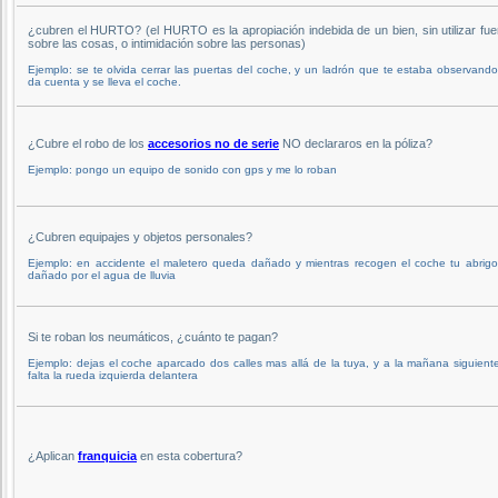
¿cubren el HURTO? (el HURTO es la apropiación indebida de un bien, sin utilizar fue
sobre las cosas, o intimidación sobre las personas)
Ejemplo: se te olvida cerrar las puertas del coche, y un ladrón que te estaba observand
da cuenta y se lleva el coche.
¿Cubre el robo de los
accesorios no de serie
NO declararos en la póliza?
Ejemplo: pongo un equipo de sonido con gps y me lo roban
¿Cubren equipajes y objetos personales?
Ejemplo: en accidente el maletero queda dañado y mientras recogen el coche tu abrigo
dañado por el agua de lluvia
Si te roban los neumáticos, ¿cuánto te pagan?
Ejemplo: dejas el coche aparcado dos calles mas allá de la tuya, y a la mañana siguient
falta la rueda izquierda delantera
¿Aplican
franquicia
en esta cobertura?