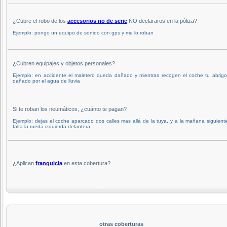
¿Cubre el robo de los
accesorios no de serie
NO declararos en la póliza?
Ejemplo: pongo un equipo de sonido con gps y me lo roban
¿Cubren equipajes y objetos personales?
Ejemplo: en accidente el maletero queda dañado y mientras recogen el coche tu abrigo
dañado por el agua de lluvia
Si te roban los neumáticos, ¿cuánto te pagan?
Ejemplo: dejas el coche aparcado dos calles mas allá de la tuya, y a la mañana siguient
falta la rueda izquierda delantera
¿Aplican
franquicia
en esta cobertura?
otras coberturas