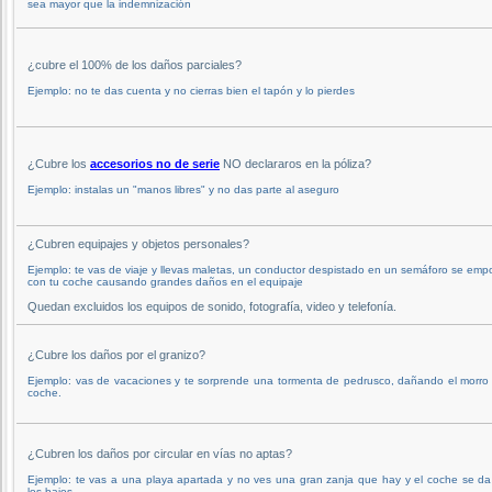
sea mayor que la indemnización
¿cubre el 100% de los daños parciales?
Ejemplo: no te das cuenta y no cierras bien el tapón y lo pierdes
¿Cubre los
accesorios no de serie
NO declararos en la póliza?
Ejemplo: instalas un "manos libres" y no das parte al aseguro
¿Cubren equipajes y objetos personales?
Ejemplo: te vas de viaje y llevas maletas, un conductor despistado en un semáforo se emp
con tu coche causando grandes daños en el equipaje
Quedan excluidos los equipos de sonido, fotografía, video y telefonía.
¿Cubre los daños por el granizo?
Ejemplo: vas de vacaciones y te sorprende una tormenta de pedrusco, dañando el morro
coche.
¿Cubren los daños por circular en vías no aptas?
Ejemplo: te vas a una playa apartada y no ves una gran zanja que hay y el coche se d
los bajos.