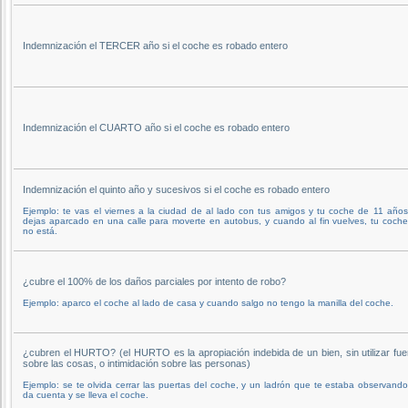
Indemnización el TERCER año si el coche es robado entero
Indemnización el CUARTO año si el coche es robado entero
Indemnización el quinto año y sucesivos si el coche es robado entero
Ejemplo: te vas el viernes a la ciudad de al lado con tus amigos y tu coche de 11 años
dejas aparcado en una calle para moverte en autobus, y cuando al fin vuelves, tu coch
no está.
¿cubre el 100% de los daños parciales por intento de robo?
Ejemplo: aparco el coche al lado de casa y cuando salgo no tengo la manilla del coche.
¿cubren el HURTO? (el HURTO es la apropiación indebida de un bien, sin utilizar fue
sobre las cosas, o intimidación sobre las personas)
Ejemplo: se te olvida cerrar las puertas del coche, y un ladrón que te estaba observand
da cuenta y se lleva el coche.