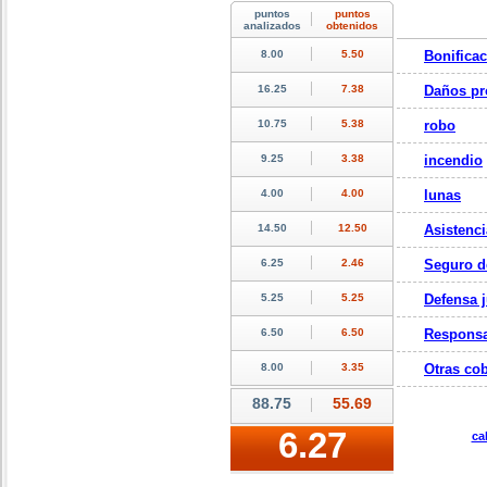
Bonifica
Daños pr
robo
incendio
lunas
Asistenci
Seguro d
Defensa j
Responsa
Otras cob
ca