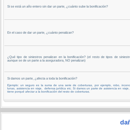
Si se está un año entero sin dar un parte, ¿cuánto sube la bonificación?
En el caso de dar un parte, ¿cuánto penalizan?
¿Qué tipo de siniestros penalizan en la bonificación? (el resto de tipos de siniestr
aunque se de un parte a la aseguradora, NO penalizan)
Si damos un parte, ¿afecta a toda la bonificación?
Ejemplo: un seguro es la suma de una serie de coberturas, por ejemplo, robo, incend
lunas, asistencia en viaje, defensa jurídica etc. Si damos un parte de asistencia en viaje,
tiene porqué afectar a la bonificación del resto de coberturas.
da