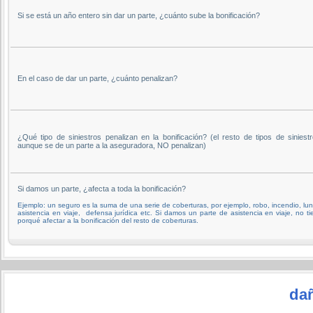
Si se está un año entero sin dar un parte, ¿cuánto sube la bonificación?
En el caso de dar un parte, ¿cuánto penalizan?
¿Qué tipo de siniestros penalizan en la bonificación? (el resto de tipos de siniestr
aunque se de un parte a la aseguradora, NO penalizan)
Si damos un parte, ¿afecta a toda la bonificación?
Ejemplo: un seguro es la suma de una serie de coberturas, por ejemplo, robo, incendio, lun
asistencia en viaje, defensa jurídica etc. Si damos un parte de asistencia en viaje, no ti
porqué afectar a la bonificación del resto de coberturas.
da