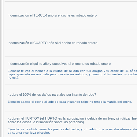
Indemnización el TERCER año si el coche es robado entero
Indemnización el CUARTO año si el coche es robado entero
Indemnización el quinto año y sucesivos si el coche es robado entero
Ejemplo: te vas el viernes a la ciudad de al lado con tus amigos y tu coche de 11 años
dejas aparcado en una calle para moverte en autobus, y cuando al fin vuelves, tu coch
no está.
¿cubre el 100% de los daños parciales por intento de robo?
Ejemplo: aparco el coche al lado de casa y cuando salgo no tengo la manilla del coche.
¿cubren el HURTO? (el HURTO es la apropiación indebida de un bien, sin utilizar fue
sobre las cosas, o intimidación sobre las personas)
Ejemplo: se te olvida cerrar las puertas del coche, y un ladrón que te estaba observand
da cuenta y se lleva el coche.