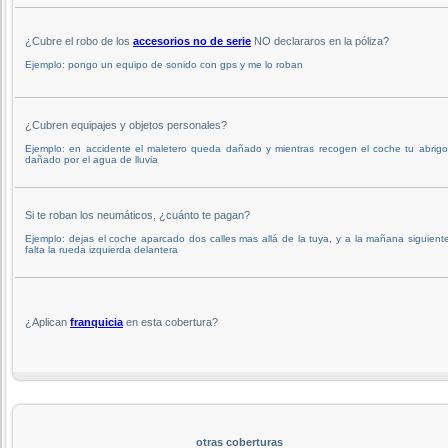
¿Cubre el robo de los
accesorios no de serie
NO declararos en la póliza?
Ejemplo: pongo un equipo de sonido con gps y me lo roban
¿Cubren equipajes y objetos personales?
Ejemplo: en accidente el maletero queda dañado y mientras recogen el coche tu abrigo
dañado por el agua de lluvia
Si te roban los neumáticos, ¿cuánto te pagan?
Ejemplo: dejas el coche aparcado dos calles mas allá de la tuya, y a la mañana siguient
falta la rueda izquierda delantera
¿Aplican
franquicia
en esta cobertura?
otras coberturas