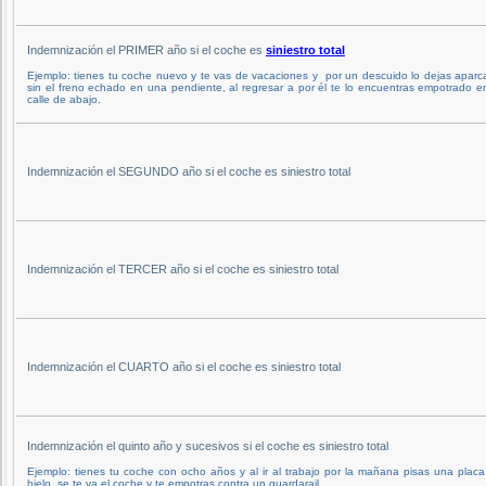
Indemnización el PRIMER año si el coche es
siniestro total
Ejemplo: tienes tu coche nuevo y te vas de vacaciones y por un descuido lo dejas apar
sin el freno echado en una pendiente, al regresar a por él te lo encuentras empotrado e
calle de abajo.
Indemnización el SEGUNDO año si el coche es siniestro total
Indemnización el TERCER año si el coche es siniestro total
Indemnización el CUARTO año si el coche es siniestro total
Indemnización el quinto año y sucesivos si el coche es siniestro total
Ejemplo: tienes tu coche con ocho años y al ir al trabajo por la mañana pisas una plac
hielo, se te va el coche y te empotras contra un guardarail.