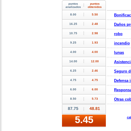
Bonifica
Daños pr
robo
incendio
lunas
Asistenci
Seguro d
Defensa j
Responsa
Otras cob
ca