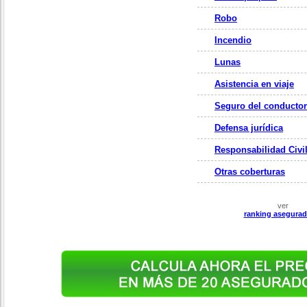
Robo
Incendio
Lunas
Asistencia en viaje
Seguro del conductor
Defensa jurídica
Responsabilidad Civi
Otras coberturas
ver
ranking asegurad