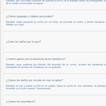
Ejemplo: por una mala conexión se quema el DVD y te lo instalan antes de entregártelo, p
se te olvida comunicarlo al seguro.
¿Cubren equipajes y objetos personales?
Ejemplo: estás pasando la noche en un hotel, se incendia el coche, y dentro llevabas 
maleta con ropa.
¿Cubre los daños por el rayo?
¿Cubren gastos por la asistencia de los bomberos?
Ejemplo: para aminorar los efectos del incendio de tu coche, acuden los bomberos p
extinguirlo (el servicio de bomberos no es gratuito).
¿Cubren los daños por circular en vías no aptas?
Ejemplo: te vas a pasar un día en el campo, dejas el coche en una arboleda, se declara
incendio y el coche queda ''chamuscado''.
¿Cubren los neumáticos?