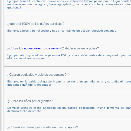
Ejemplo: tienes tu coche con nueve años y al volver del trabajo pasas por un lugar donde
un charco enorme de agua y hace aguaplaning, se te va el coche y te empotras contra
guardarail.
¿cubre el 100% de los daños parciales?
Ejemplo: vamos a por el coche y nos encontramos un espejo retrovisor colgando.
¿Cubre los
accesorios no de serie
NO declararos en la póliza?
Ejemplo: al comprar el coche pides un DVD y te lo instalan antes de entregártelo, pero s
olvida comunicarlo al seguro.
¿Cubren equipajes y objetos personales?
Ejemplo: en la salida del garaje la puerta se cierra inesperadamente y se daña el male
quedando dañado tu ordenador
¿Cubre los años por el granizo?
Ejemplo: dejas el coche aparcado en un parking descubierto, y una tormenta de gran
destroza techo del coche.
¿Cubren los daños por circular en vías no aptas?