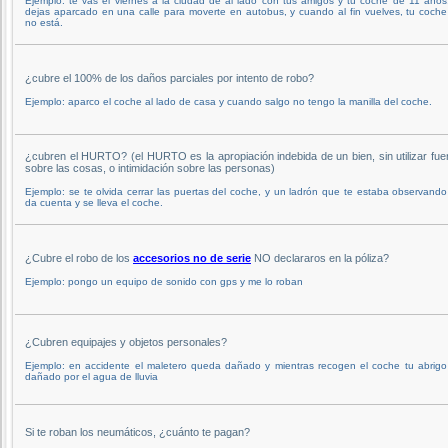
Ejemplo: te vas el viernes a la ciudad de al lado con tus amigos y tu coche de 11 años,
dejas aparcado en una calle para moverte en autobus, y cuando al fin vuelves, tu coche
no está.
¿cubre el 100% de los daños parciales por intento de robo?
Ejemplo: aparco el coche al lado de casa y cuando salgo no tengo la manilla del coche.
¿cubren el HURTO? (el HURTO es la apropiación indebida de un bien, sin utilizar fue
sobre las cosas, o intimidación sobre las personas)
Ejemplo: se te olvida cerrar las puertas del coche, y un ladrón que te estaba observando
da cuenta y se lleva el coche.
¿Cubre el robo de los
accesorios no de serie
NO declararos en la póliza?
Ejemplo: pongo un equipo de sonido con gps y me lo roban
¿Cubren equipajes y objetos personales?
Ejemplo: en accidente el maletero queda dañado y mientras recogen el coche tu abrigo
dañado por el agua de lluvia
Si te roban los neumáticos, ¿cuánto te pagan?