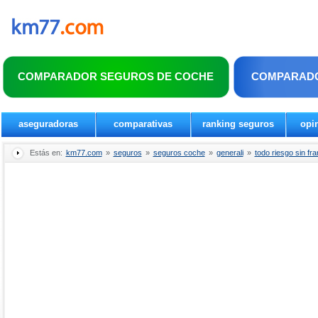
COMPARADOR SEGUROS DE COCHE
COMPARADO
aseguradoras
comparativas
ranking seguros
opi
Estás en:
km77.com
»
seguros
»
seguros coche
»
generali
»
todo riesgo sin fr