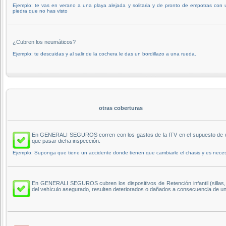
Ejemplo: te vas en verano a una playa alejada y solitaria y de pronto de empotras con
piedra que no has visto
¿Cubren los neumáticos?
Ejemplo: te descuidas y al salir de la cochera le das un bordillazo a una rueda.
otras coberturas
En GENERALI SEGUROS corren con los gastos de la ITV en el supuesto de un s
que pasar dicha inspección.
Ejemplo: Suponga que tiene un accidente donde tienen que cambiarle el chasis y es necesa
En GENERALI SEGUROS cubren los dispositivos de Retención infantil (sillas, 
del vehículo asegurado, resulten deteriorados o dañados a consecuencia de un 