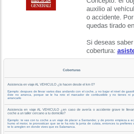
Concepto: el obj
auxilio al vehíc
o accidente. Por
quedas tirado en
Si deseas saber
cobertura:
asist
Coberturas
Asistencia en viaje AL VEHICULO ¿lo hacen desde el km 0?
Ejemplo: despues de llevar varios dias andando con el coche, y no bajar el nivel de gasol
éste no arranca, porque se le ha roto el marcador de combustible y no tienes ni p
arrancarlo
Asistencia en viaje AL VEHICULO ¿en caso de avería o accidente grave te llevan
coche a un taller cercano a tu domicilio?
Ejemplo: te vas con tu coche a un viaje de placer a Santander, y de pronto empieza a e
humo el motor, te pronostican que se te ha roto la junta de culata, entonces tu prefieres
te lo arreglen en donde vives que es Salamanca.