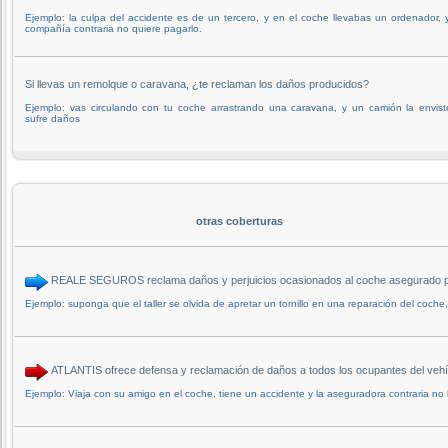
Ejemplo: la culpa del accidente es de un tercero, y en el coche llevabas un ordenador, y
compañía contraria no quiere pagarlo.
Si llevas un remolque o caravana, ¿te reclaman los daños producidos?
Ejemplo: vas circulando con tu coche arrastrando una caravana, y un camión la envist
sufre daños
otras coberturas
REALE SEGUROS reclama daños y perjuicios ocasionados al coche asegurado por
Ejemplo: suponga que el taller se olvida de apretar un tornillo en una reparación del coche
ATLANTIS ofrece defensa y reclamación de daños a todos los ocupantes del v
Ejemplo: Viaja con su amigo en el coche, tiene un accidente y la aseguradora contraria no 