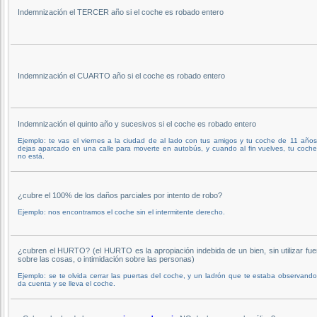
Indemnización el TERCER año si el coche es robado entero
Indemnización el CUARTO año si el coche es robado entero
Indemnización el quinto año y sucesivos si el coche es robado entero
Ejemplo: te vas el viernes a la ciudad de al lado con tus amigos y tu coche de 11 años
dejas aparcado en una calle para moverte en autobús, y cuando al fin vuelves, tu coch
no está.
¿cubre el 100% de los daños parciales por intento de robo?
Ejemplo: nos encontramos el coche sin el intermitente derecho.
¿cubren el HURTO? (el HURTO es la apropiación indebida de un bien, sin utilizar fue
sobre las cosas, o intimidación sobre las personas)
Ejemplo: se te olvida cerrar las puertas del coche, y un ladrón que te estaba observand
da cuenta y se lleva el coche.