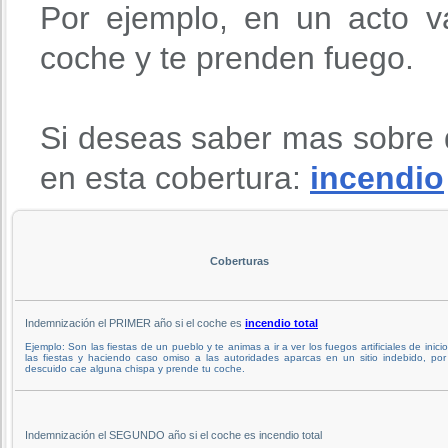
Por ejemplo, en un acto va
coche y te prenden fuego.
Si deseas saber mas sobre 
en esta cobertura:
incendio
Coberturas
Indemnización el PRIMER año si el coche es
incendio total
Ejemplo: Son las fiestas de un pueblo y te animas a ir a ver los fuegos artificiales de inici
las fiestas y haciendo caso omiso a las autoridades aparcas en un sitio indebido, po
descuido cae alguna chispa y prende tu coche.
Indemnización el SEGUNDO año si el coche es incendio total