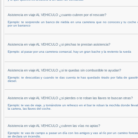
Asistencia en viaje AL VEHICULO ¿cuanto cubren por el rescate?
Ejemplo: te sorprende un banco de niebla en una carretera que no conoces y tu coche 
por un barranco
Asistencia en viaje AL VEHICULO ¿si pinchas te prestan asistencia?
Ejemplo: al pasar por una carretera comarcal, hay un gran bache y la reviento la rueda
Asistencia en viaje AL VEHICULO ¿si te quedas sin combustible te ayudan?
Ejemplo: te descuidas y cuando te das cuenta te has quedado tirado por falta de gasoli
diesel.
Asistencia en viaje AL VEHICULO ¿si pierdes o te roban las llaves te buscan otras?
Ejemplo: te vas de viaje, y tomándote un refresco en el bar te roban la mochila donde llev
la cartera, las llaves del coche.
Asistencia en viaje AL VEHICULO ¿cubren las vías no aptas?
Ejemplo: te vas de campo a pasar un día con los amigos y vas al río por un camino foresta
se declara un incendio.