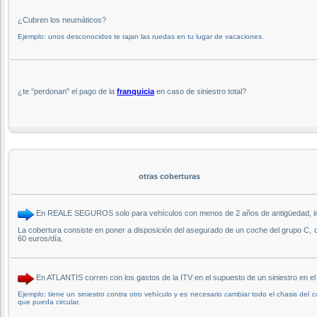
¿Cubren los neumáticos?
Ejemplo: unos desconocidos te rajan las ruedas en tu lugar de vacaciones.
¿te ''perdonan'' el pago de la
franquicia
en caso de siniestro total?
otras coberturas
En REALE SEGUROS solo para vehículos con menos de 2 años de antigüedad, incluy
La cobertura consiste en poner a disposición del asegurado de un coche del grupo C, 
60 euros/día.
En ATLANTIS corren con los gastos de la ITV en el supuesto de un siniestro en 
Ejemplo: tiene un siniestro contra otro vehículo y es necesario cambiar todo el chasis del
que pueda circular.