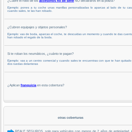
¿Cubre el robo de los
accesorios no de serie
NO declararos en la póliza?
Ejemplo: pones a tu coche unas manillas personalizadas lo aparcas al lado de tu cas
cuando sales, te las han robado.
¿Cubren equipajes y objetos personales?
Ejemplo: vas de boda, aparcas el coche, te descuidas un momento y cuando te das cuent
han robado el regalo de la boda.
Si te roban los neumáticos, ¿cuánto te pagan?
Ejemplo: vas a un centro comercial y cuando sales te encuentras con que te han quitado
dos ruedas delanteras
¿Aplican
franquicia
en esta cobertura?
otras coberturas
REALE SEGUROS, solo para vehículos con menos de 2 años de antigüedad, inc