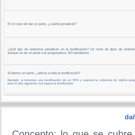
En el caso de dar un parte, ¿cuánto penalizan?
¿Qué tipo de siniestros penalizan en la bonificación? (el resto de tipos de siniestr
aunque se de un parte a la aseguradora, NO penalizan)
Si damos un parte, ¿afecta a toda la bonificación?
Ejemplo: si tenemos una bonificación de un 50% y usamos la cobertura de daños prop
para el año siguiente nos bajara la bonificación
da
Concepto: lo que se cubre