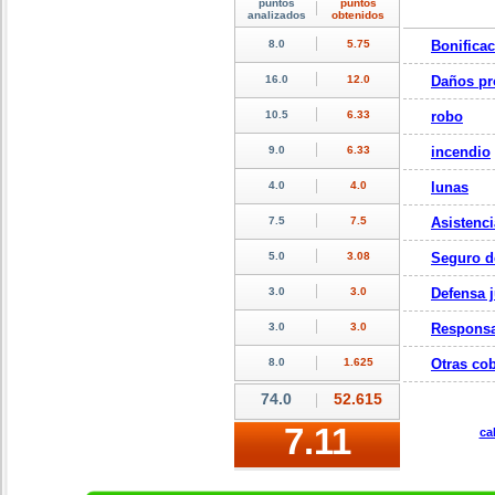
Bonifica
Daños pr
robo
incendio
lunas
Asistenci
Seguro d
Defensa j
Responsa
Otras cob
ca