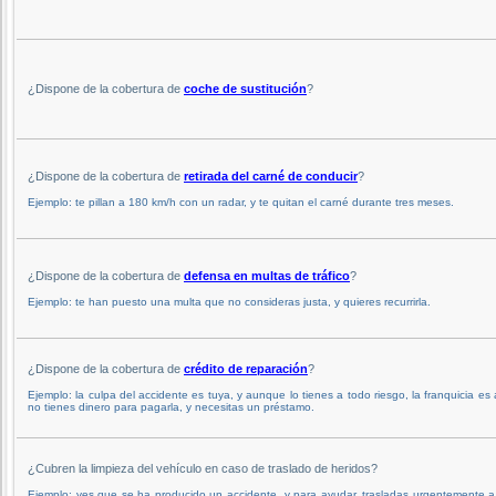
¿Dispone de la cobertura de
coche de sustitución
?
¿Dispone de la cobertura de
retirada del carné de conducir
?
Ejemplo: te pillan a 180 km/h con un radar, y te quitan el carné durante tres meses.
¿Dispone de la cobertura de
defensa en multas de tráfico
?
Ejemplo: te han puesto una multa que no consideras justa, y quieres recurrirla.
¿Dispone de la cobertura de
crédito de reparación
?
Ejemplo: la culpa del accidente es tuya, y aunque lo tienes a todo riesgo, la franquicia es 
no tienes dinero para pagarla, y necesitas un préstamo.
¿Cubren la limpieza del vehículo en caso de traslado de heridos?
Ejemplo: ves que se ha producido un accidente, y para ayudar, trasladas urgentemente 