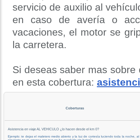
servicio de auxilio al vehícu
en caso de avería o acci
vacaciones, el motor se gri
la carretera.
Si deseas saber mas sobre 
en esta cobertura:
asistenci
Coberturas
Asistencia en viaje AL VEHICULO ¿lo hacen desde el km 0?
Ejemplo: te dejas el maletero medio abierto y la luz de cortesía luciendo toda la noche, al
siguiente no te arranca por que se ha quedado sin batería.