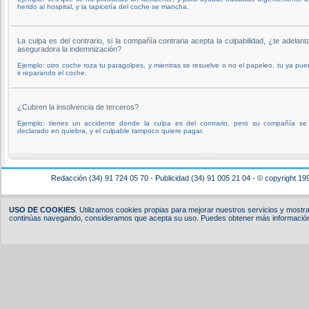
herido al hospital, y la tapicería del coche se mancha.
La culpa es del contrario, si la compañía contraria acepta la culpabilidad, ¿te adelant
aseguradora la indemnización?
Ejemplo: otro coche roza tu paragolpes, y mientras se resuelve o no el papeleo, tu ya pu
ir reparando el coche.
¿Cubren la insolvencia de terceros?
Ejemplo: tienes un accidente donde la culpa es del contrario, pero su compañía se
declarado en quiebra, y el culpable tampoco quiere pagar.
Redacción (34) 91 724 05 70 - Publicidad (34) 91 005 21 04 - © copyright 19
USO DE COOKIES
. Utilizamos cookies propias para mejorar nuestros servicios y mostrar
continúas navegando, consideramos que acepta su uso. Puedes obtener más información,