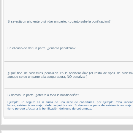
Si se está un año entero sin dar un parte, ¿cuánto sube la bonificación?
En el caso de dar un parte, ¿cuánto penalizan?
¿Qué tipo de siniestros penalizan en la bonificación? (el resto de tipos de siniestr
aunque se de un parte a la aseguradora, NO penalizan)
Si damos un parte, ¿afecta a toda la bonificación?
Ejemplo: un seguro es la suma de una serie de coberturas, por ejemplo, robo, incend
lunas, asistencia en viaje, defensa jurídica etc. Si damos un parte de asistencia en viaje,
tiene porqué afectar a la bonificación del resto de coberturas.