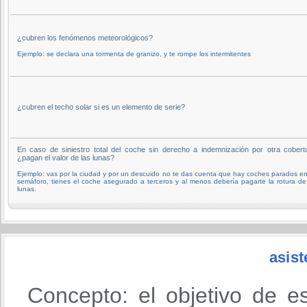
¿cubren los fenómenos meteorológicos?
Ejemplo: se declara una tormenta de granizo, y te rompe los intermitentes
¿cubren el techo solar si es un elemento de serie?
En caso de siniestro total del coche sin derecho a indemnización por otra cobert
¿pagan el valor de las lunas?
Ejemplo: vas por la ciudad y por un descuido no te das cuenta que hay coches parados e
semáforo, tienes el coche asegurado a terceros y al menos debería pagarte la rotura de
lunas.
asist
Concepto: el objetivo de e