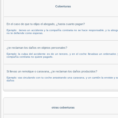
Coberturas
En el caso de que tu elijas el abogado, ¿hasta cuanto pagan?
Ejemplo: tienes un accidente y la compañía contraria no se hace responsable, y tu abo
no te defiende como esperas.
¿te reclaman los daños en objetos personales?
Ejemplo: la culpa del accidente es de un tercero, y en el coche llevabas un ordenador, 
compañía contraria no quiere pagarlo.
Si llevas un remolque o caravana, ¿te reclaman los daños producidos?
Ejemplo: vas circulando con tu coche arrastrando una caravana, y un camión la enviste y s
daños
otras coberturas