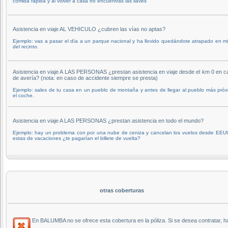
comida rápida y al volver a casa no encuentras las llaves
Asistencia en viaje AL VEHICULO ¿cubren las vías no aptas?
Ejemplo: vas a pasar el día a un parque nacional y ha llovido quedándote atrapado en m
del recinto.
Asistencia en viaje A LAS PERSONAS ¿prestan asistencia en viaje desde el km 0 en c
de avería? (nota: en caso de accidente siempre se presta)
Ejemplo: sales de tu casa en un pueblo de montaña y antes de llegar al pueblo más pró
el coche.
Asistencia en viaje A LAS PERSONAS ¿prestan asistencia en todo el mundo?
Ejemplo: hay un problema con por una nube de ceniza y cancelan los vuelos desde EEUU
estas de vacaciones ¿te pagarían el billete de vuelta?
otras coberturas
En BALUMBA no se ofrece esta cobertura en la póliza. Si se desea contratar, 