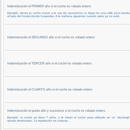
Indemnización el PRIMER año si el coche es robado entero
Ejemplo: tienes tu coche nuevo y te vas de vacaciones, lo dejas en una calle poco ilumi
al lado del hostal donde hospedas. A la mañana siguiente cuando sales ya no está.
Indemnización el SEGUNDO año si el coche es robado entero
Indemnización el TERCER año si el coche es robado entero
Indemnización el CUARTO año si el coche es robado entero
Indemnización el quinto año y sucesivos si el coche es robado entero
Ejemplo: tu coche ya tiene 7 años, y te roban el coche para utilizarlo en un ''alunizaje'
queda destrozado. La reparación es costosa.