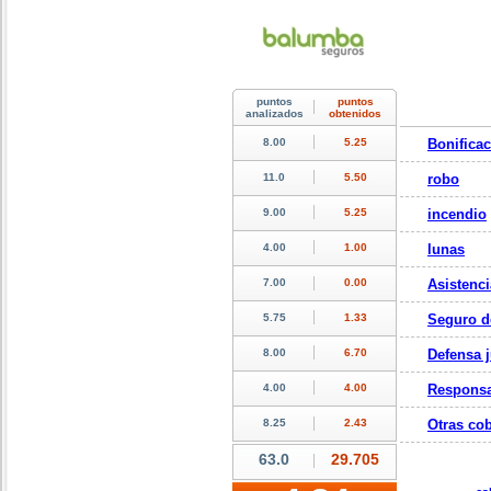
Bonifica
robo
incendio
lunas
Asistenci
Seguro d
Defensa j
Responsa
Otras cob