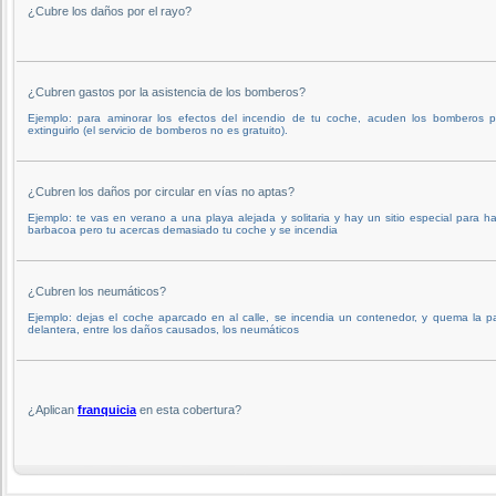
¿Cubre los daños por el rayo?
¿Cubren gastos por la asistencia de los bomberos?
Ejemplo: para aminorar los efectos del incendio de tu coche, acuden los bomberos p
extinguirlo (el servicio de bomberos no es gratuito).
¿Cubren los daños por circular en vías no aptas?
Ejemplo: te vas en verano a una playa alejada y solitaria y hay un sitio especial para h
barbacoa pero tu acercas demasiado tu coche y se incendia
¿Cubren los neumáticos?
Ejemplo: dejas el coche aparcado en al calle, se incendia un contenedor, y quema la p
delantera, entre los daños causados, los neumáticos
¿Aplican
franquicia
en esta cobertura?