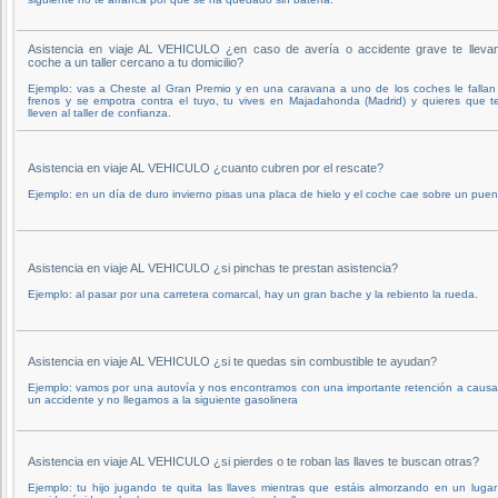
Asistencia en viaje AL VEHICULO ¿en caso de avería o accidente grave te llevan
coche a un taller cercano a tu domicilio?
Ejemplo: vas a Cheste al Gran Premio y en una caravana a uno de los coches le fallan
frenos y se empotra contra el tuyo, tu vives en Majadahonda (Madrid) y quieres que t
lleven al taller de confianza.
Asistencia en viaje AL VEHICULO ¿cuanto cubren por el rescate?
Ejemplo: en un día de duro invierno pisas una placa de hielo y el coche cae sobre un puen
Asistencia en viaje AL VEHICULO ¿si pinchas te prestan asistencia?
Ejemplo: al pasar por una carretera comarcal, hay un gran bache y la rebiento la rueda.
Asistencia en viaje AL VEHICULO ¿si te quedas sin combustible te ayudan?
Ejemplo: vamos por una autovía y nos encontramos con una importante retención a caus
un accidente y no llegamos a la siguiente gasolinera
Asistencia en viaje AL VEHICULO ¿si pierdes o te roban las llaves te buscan otras?
Ejemplo: tu hijo jugando te quita las llaves mientras que estáis almorzando en un luga