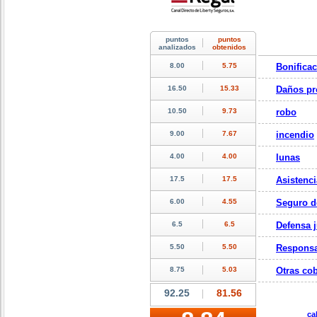
Bonifica
Daños pr
robo
incendio
lunas
Asistenci
Seguro d
Defensa j
Responsa
Otras cob
ca