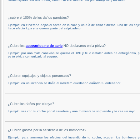
tienes tapado con una funda, viendo se afectado en un porcentaje muy elevado.
¿cubre el 100% de los daños parciales?
Ejemplo: en el verano dejas el coche en la calle y un día de calor extremo, uno de los obj
hace efecto lupa y te quema parte del salpicadero
¿Cubre los
accesorios no de serie
NO declararos en la póliza?
Ejemplo: por una mala conexión se quema el DVD y te lo instalan antes de entregártelo, p
se te olvida comunicarlo al seguro.
¿Cubren equipajes y objetos personales?
Ejemplo: en un incendio se daña el maletero quedando dañado tu ordenador
¿Cubre los daños por el rayo?
Ejemplo: vas con tu coche por al carretera y una tormenta te sorprende y te cae un rayo
¿Cubren gastos por la asistencia de los bomberos?
Ejemplo: para aminorar los efectos del incendio de tu coche, acuden los bomberos p