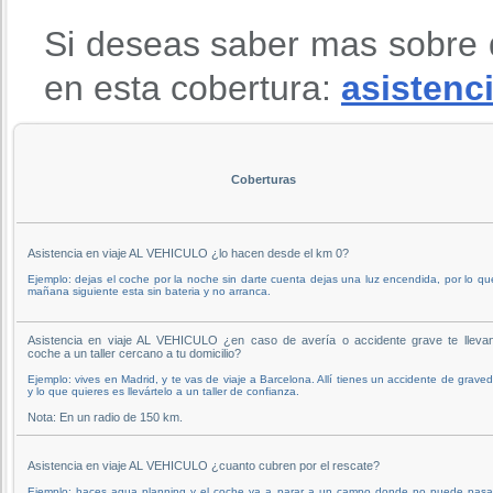
Si deseas saber mas sobre 
en esta cobertura:
asistenci
Coberturas
Asistencia en viaje AL VEHICULO ¿lo hacen desde el km 0?
Ejemplo: dejas el coche por la noche sin darte cuenta dejas una luz encendida, por lo qu
mañana siguiente esta sin bateria y no arranca.
Asistencia en viaje AL VEHICULO ¿en caso de avería o accidente grave te llevan
coche a un taller cercano a tu domicilio?
Ejemplo: vives en Madrid, y te vas de viaje a Barcelona. Allí tienes un accidente de grave
y lo que quieres es llevártelo a un taller de confianza.
Nota: En un radio de 150 km.
Asistencia en viaje AL VEHICULO ¿cuanto cubren por el rescate?
Ejemplo: haces agua planning y el coche va a parar a un campo donde no puede pasar