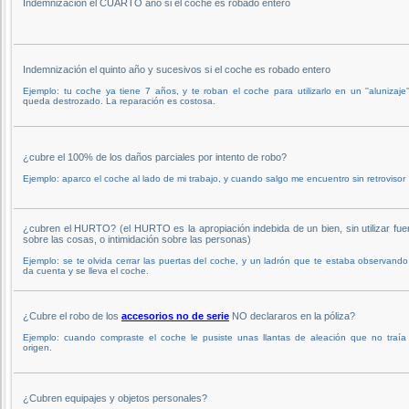
Indemnización el CUARTO año si el coche es robado entero
Indemnización el quinto año y sucesivos si el coche es robado entero
Ejemplo: tu coche ya tiene 7 años, y te roban el coche para utilizarlo en un ''alunizaje''
queda destrozado. La reparación es costosa.
¿cubre el 100% de los daños parciales por intento de robo?
Ejemplo: aparco el coche al lado de mi trabajo, y cuando salgo me encuentro sin retrovisor
¿cubren el HURTO? (el HURTO es la apropiación indebida de un bien, sin utilizar fue
sobre las cosas, o intimidación sobre las personas)
Ejemplo: se te olvida cerrar las puertas del coche, y un ladrón que te estaba observando
da cuenta y se lleva el coche.
¿Cubre el robo de los
accesorios no de serie
NO declararos en la póliza?
Ejemplo: cuando compraste el coche le pusiste unas llantas de aleación que no traía
origen.
¿Cubren equipajes y objetos personales?