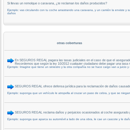
Si llevas un remolque o caravana, ¿te reclaman los daños producidos?
Ejemplo: vas circulando con tu coche arrastrando una caravana, y un camión la enviste y s
daños
otras coberturas
En SEGUROS REGAL pagara las tasas judiciales en el caso de que el asegurado deb
Recordemos que según la ley 10/2012 cualquier ciudadano debe pagar una tasa m
Ejemplo: Imagine que tiene un siniestro y la otra compañía no se hace cargo van a juicio
SEGUROS REGAL ofrece defensa jurídica para la reclamación de daños causado
Ejemplo: suponga que un vehículo le atropella al cruzar un paso de cebra, y que se niega
SEGUROS REGAL reclama daños y perjuicios ocasionados al coche asegurado p
Ejemplo: suponga que aparca su automóvil a lado de una obra, le cae un cascote y le daña 