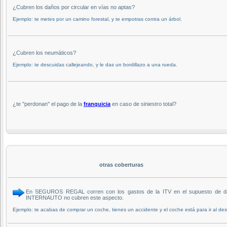
¿Cubren los daños por circular en vías no aptas?
Ejemplo: te metes por un camino forestal, y te empotras contra un árbol.
¿Cubren los neumáticos?
Ejemplo: te descuidas callejeando, y le das un bordillazo a una rueda.
¿te ''perdonan'' el pago de la
franquicia
en caso de siniestro total?
otras coberturas
En SEGUROS REGAL corren con los gastos de la ITV en el supuesto de daños
INTERNAUTO no cubren este aspecto.
Ejemplo: te acabas de comprar un coche, tienes un accidente y el coche está para ir al d