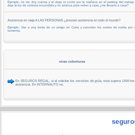
Ejemplo: no me doy cuenta y al dejar el coche por la mañana en el parking del trabaj
dejo la luz de cortesía encendida y no arranca para volver a casa ¿me llevaría a casa?.
Asistencia en viaje A LAS PERSONAS ¿prestan asistencia en todo el mundo?
Ejemplo: Vas a una boda de un amigo en Cuba y cancelan los vuelos de vuelta por 
tormenta.
otras coberturas
En SEGUROS REGAL, si al solicitar los servicios de grúa, esta supera UNA hora 
asistencia. En INTERNAUTO no.
seguro