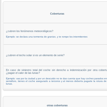
Coberturas
¿cubren los fenómenos meteorológicos?
Ejemplo: se declara una tormenta de granizo, y te rompe los intermitentes
¿cubren el techo solar si es un elemento de serie?
En caso de siniestro total del coche sin derecho a indemnización por otra cobertu
¿pagan el valor de las lunas?
Ejemplo: vas por la ciudad y por un descuido no te das cuenta que hay coches parados e
semáforo, tienes el coche asegurado a terceros y al menos debería pagarte la rotura de
lunas.
otras coberturas