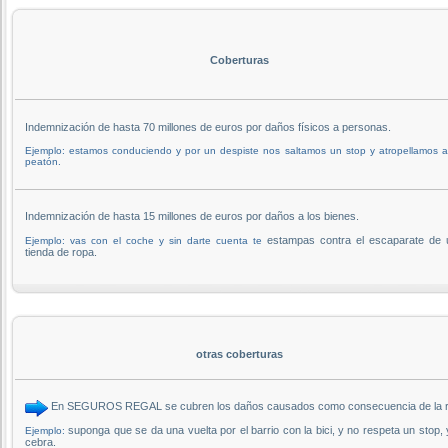
Coberturas
Indemnización de hasta 70 millones de euros por daños físicos a personas.
Ejemplo: estamos conduciendo y por un despiste nos saltamos un stop y atropellamos 
peatón.
Indemnización de hasta 15 millones de euros por daños a los bienes.
estampas contra el escaparate de 
Ejemplo: vas con el coche y sin darte cuenta te
tienda de ropa.
otras coberturas
En SEGUROS REGAL se cubren los daños causados como consecuencia de la respon
suponga que se da una vuelta por el barrio con la bici, y no respeta un stop,
Ejemplo:
cebra.