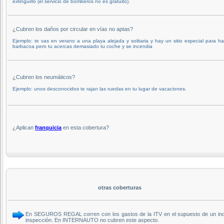
extinguirlo (el servicio de bomberos no es gratuito).
¿Cubren los daños por circular en vías no aptas?
Ejemplo: te vas en verano a una playa alejada y solitaria y hay un sitio especial para ha
barbacoa pero tu acercas demasiado tu coche y se incendia
¿Cubren los neumáticos?
Ejemplo: unos desconocidos te rajan las ruedas en tu lugar de vacaciones.
¿Aplican
franquicia
en esta cobertura?
otras coberturas
En SEGUROS REGAL corren con los gastos de la ITV en el supuesto de un incend
inspección. En INTERNAUTO no cubren este aspecto.