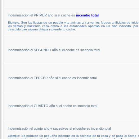
Indemnización el PRIMER año si el coche es
incendio total
Ejemplo: Son las fiestas de un pueblo y te animas a ir a ver los fuegos artificiales de inici
las fiestas y haciendo caso omiso a las autoridades aparcas en un sitio indevido, por
descuido cae alguna chispa y prende tu coche.
Indemnización el SEGUNDO año si el coche es incendio total
Indemnización el TERCER año si el coche es incendio total
Indemnización el CUARTO año si el coche es incendio total
Indemnización el quinto año y sucesivos si el coche es incendio total
Ejemplo: Se produce un pequeño incendio en la cochera de tu casa y se pasa al coche 