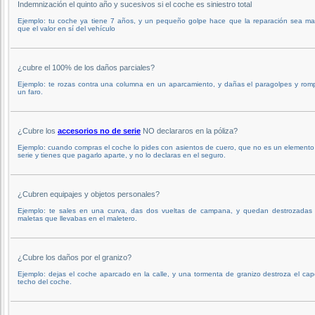
Indemnización el quinto año y sucesivos si el coche es siniestro total
Ejemplo: tu coche ya tiene 7 años, y un pequeño golpe hace que la reparación sea ma
que el valor en sí del vehículo
¿cubre el 100% de los daños parciales?
Ejemplo: te rozas contra una columna en un aparcamiento, y dañas el paragolpes y rom
un faro.
¿Cubre los
accesorios no de serie
NO declararos en la póliza?
Ejemplo: cuando compras el coche lo pides con asientos de cuero, que no es un elemento
serie y tienes que pagarlo aparte, y no lo declaras en el seguro.
¿Cubren equipajes y objetos personales?
Ejemplo: te sales en una curva, das dos vueltas de campana, y quedan destrozadas 
maletas que llevabas en el maletero.
¿Cubre los daños por el granizo?
Ejemplo: dejas el coche aparcado en la calle, y una tormenta de granizo destroza el cap
techo del coche.