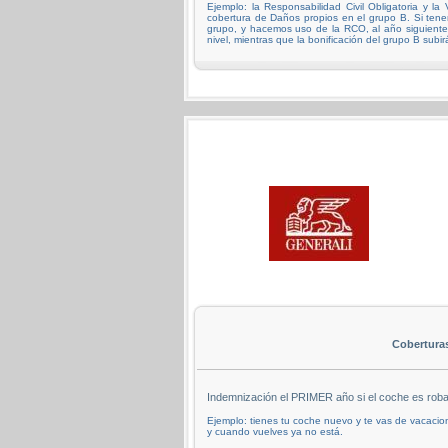
Ejemplo: la Responsabilidad Civil Obligatoria y la
cobertura de Daños propios en el grupo B. Si te
grupo, y hacemos uso de la RCO, al año siguiente 
nivel, mientras que la bonificación del grupo B subir
Cobertura
Indemnización el PRIMER año si el coche es rob
Ejemplo: tienes tu coche nuevo y te vas de vacacion
y cuando vuelves ya no está.