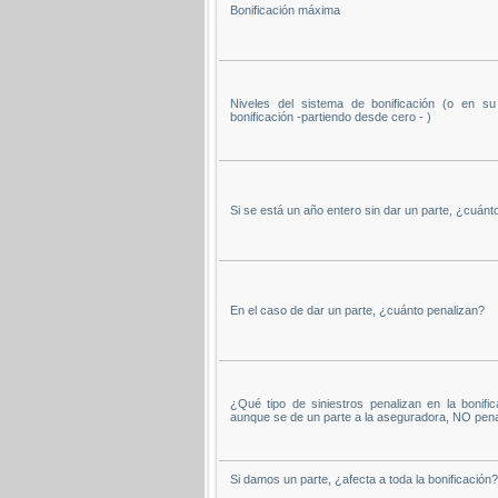
Bonificación máxima
Niveles del sistema de bonificación (o en s
bonificación -partiendo desde cero - )
Si se está un año entero sin dar un parte, ¿cuánto
En el caso de dar un parte, ¿cuánto penalizan?
¿Qué tipo de siniestros penalizan en la bonific
aunque se de un parte a la aseguradora, NO pena
Si damos un parte, ¿afecta a toda la bonificación?