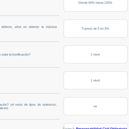
Desde 60% hasta 100%
u defecto, años en obtener la máxima
Tramos de 5 en 5%
 sube la bonificación?
1 nivel
1 nivel
ación? (el resto de tipos de siniestros,
no
lizan)
Grupo A:
Responsabilidad Civil Obligatoria,