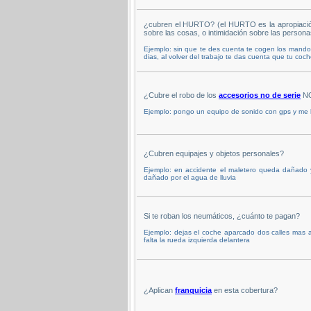
¿cubren el HURTO? (el HURTO es la apropiación i
sobre las cosas, o intimidación sobre las persona
Ejemplo: sin que te des cuenta te cogen los mando
dias, al volver del trabajo te das cuenta que tu coc
¿Cubre el robo de los
accesorios no de serie
NO
Ejemplo: pongo un equipo de sonido con gps y me 
¿Cubren equipajes y objetos personales?
Ejemplo: en accidente el maletero queda dañado 
dañado por el agua de lluvia
Si te roban los neumáticos, ¿cuánto te pagan?
Ejemplo: dejas el coche aparcado dos calles mas al
falta la rueda izquierda delantera
¿Aplican
franquicia
en esta cobertura?