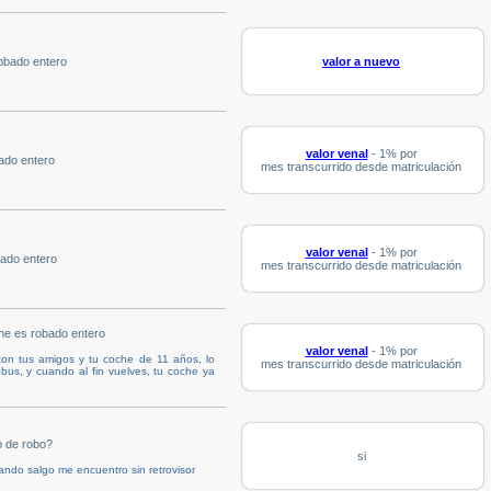
obado entero
valor a nuevo
valor venal
- 1% por
ado entero
mes transcurrido desde matriculación
valor venal
- 1% por
ado entero
mes transcurrido desde matriculación
che es robado entero
valor venal
- 1% por
 con tus amigos y tu coche de 11 años, lo
mes transcurrido desde matriculación
us, y cuando al fin vuelves, tu coche ya
o de robo?
si
uando salgo me encuentro sin retrovisor