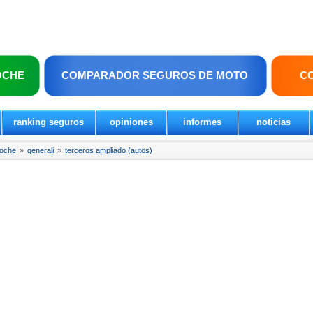
OCHE
COMPARADOR SEGUROS DE MOTO
C
ranking seguros
opiniones
informes
noticias
coche
»
generali
»
terceros ampliado (autos)