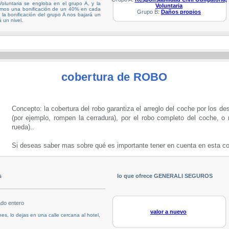
 Voluntaria se engloba en el grupo A, y la
Voluntaria
nemos una bonificación de un 40% en cada
Grupo B:
Daños propios
la bonificación del grupo A nos bajará un
á un nivel.
cobertura de ROBO
Concepto: la cobertura del robo garantiza el arreglo del coche por los de
(por ejemplo, rompen la cerradura), por el robo completo del coche, o 
rueda)..
Si deseas saber mas sobre qué es importante tener en cuenta en esta co
s
lo que ofrece GENERALI SEGUROS
ado entero
valor a nuevo
es, lo dejas en una calle cercana al hotel,