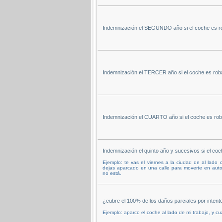
Indemnización el SEGUNDO año si el coche es r
Indemnización el TERCER año si el coche es rob
Indemnización el CUARTO año si el coche es rob
Indemnización el quinto año y sucesivos si el co
Ejemplo: te vas el viernes a la ciudad de al lado
dejas aparcado en una calle para moverte en autob
no está.
¿cubre el 100% de los daños parciales por intent
Ejemplo: aparco el coche al lado de mi trabajo, y c