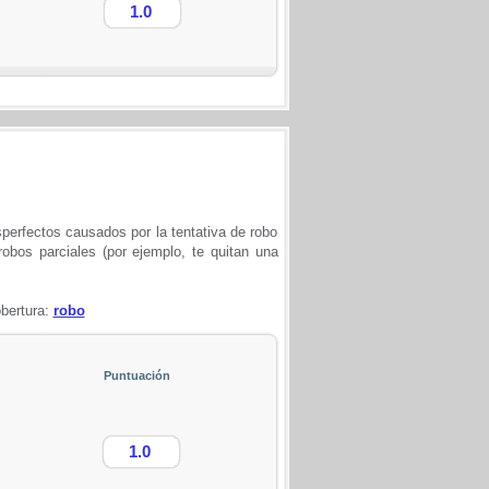
1.0
sperfectos causados por la tentativa de robo
robos parciales (por ejemplo, te quitan una
bertura:
robo
Puntuación
1.0