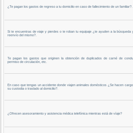
¿Te pagan los gastos de regreso a tu domicilio en caso de fallecimiento de un familiar?.
Si te encuentras de viaje y pierdes o te roban tu equipaje ¿te ayuden a la búsqueda 
reenvío del mismo?.
Te pagan los gastos que originen la obtención de duplicados de carné de conduc
permiso de circulación, etc.
En caso que tengas un accidente donde viajen animales domésticos ¿Se hacen cargo
su custodia o traslado al domicilio?.
¿Ofrecen asesoramiento y asistencia médica telefónica mientras está de víaje?