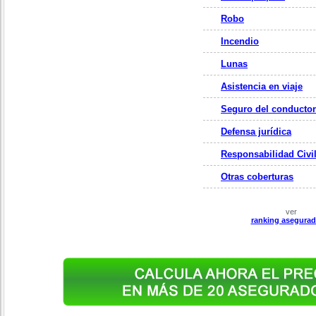
Robo
Incendio
Lunas
Asistencia en viaje
Seguro del conductor
Defensa jurídica
Responsabilidad Civi
Otras coberturas
ver
ranking asegurad