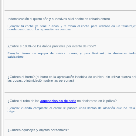
Indemnización el quinto año y sucesivos si el coche es robado entero
Ejemplo: tu coche ya tiene 7 años, y te roban el coche para utilizarlo en un ''alunizaje''
queda destrozado. La reparación es costosa.
¿Cubre el 100% de los daños parciales por intento de robo?
Ejemplo: tienes un equipo de música bueno, y para llevárselo, te destrozan todo
salpicadero.
¿Cubren el hurto? (el hurto es la apropiación indebida de un bien, sin utilizar fuerza so
las cosas, o intimidación sobre las personas)
¿Cubre el robo de los
accesorios no de serie
no declararos en la póliza?
Ejemplo: cuando compraste el coche le pusiste unas llantas de aleación que no traía
origen.
¿Cubren equipajes y objetos personales?