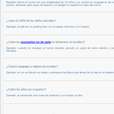
Ejemplo: tienes el coche con una antigüedad de 15 años y un vecino en el garaje te da en
puerta, dañando gran parte del lateral, y el arreglo es superior al valor del coche
¿cubre el 100% de los daños parciales?
Ejemplo: al salir de un parking das con el espejo retrovisor y lo rompes
¿Cubre los
accesorios no de serie
no declararos en la póliza?
Ejemplo: cuando te compras el coche decides ponerle un pack de luces interior y no
declaras
¿Cubren equipajes y objetos personales?
Ejemplo: en un accidente se mojan y estropean los libros que llevas de tu hijo en el malete
¿Cubre los años por el granizo?
Ejemplo: te sorprende una nube de pedrusco y te rompe un faro