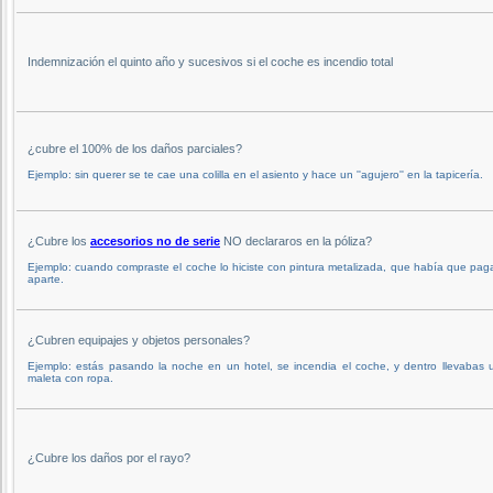
Indemnización el quinto año y sucesivos si el coche es incendio total
¿cubre el 100% de los daños parciales?
Ejemplo: sin querer se te cae una colilla en el asiento y hace un ''agujero'' en la tapicería.
¿Cubre los
accesorios no de serie
NO declararos en la póliza?
Ejemplo: cuando compraste el coche lo hiciste con pintura metalizada, que había que paga
aparte.
¿Cubren equipajes y objetos personales?
Ejemplo: estás pasando la noche en un hotel, se incendia el coche, y dentro llevabas 
maleta con ropa.
¿Cubre los daños por el rayo?