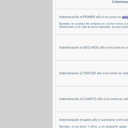
Cobertura
Indemnización el PRIMER año si el coche es
sini
Ejemplo: te acabas de comprar un coche nuevo a e
destrozado y no vale la pena repararlo, ya que está
Indemnización el SEGUNDO año si el coche es sin
Indemnización el TERCER año si el coche es sinie
Indemnización el CUARTO año si el coche es sinie
Indemnización el quinto año y sucesivos si el coch
Ejemplo: tu ya tiene 7 años, y un pequeño golpe