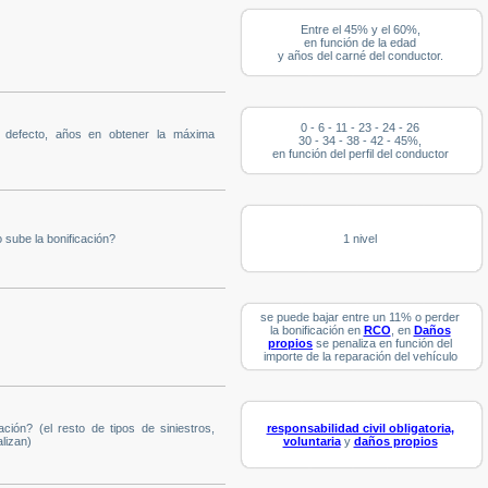
Entre el 45% y el 60%,
en función de la edad
y años del carné del conductor.
0 - 6 - 11 - 23 - 24 - 26
u defecto, años en obtener la máxima
30 - 34 - 38 - 42 - 45%,
en función del perfil del conductor
 sube la bonificación?
1 nivel
se puede bajar entre un 11% o perder
la bonificación en
RCO
, en
Daños
propios
se penaliza en función del
importe de la reparación del vehículo
ación? (el resto de tipos de siniestros,
responsabilidad civil obligatoria,
lizan)
voluntaria
y
daños propios