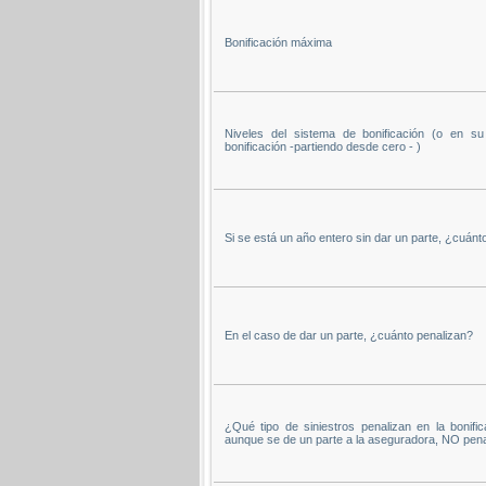
Bonificación máxima
Niveles del sistema de bonificación (o en s
bonificación -partiendo desde cero - )
Si se está un año entero sin dar un parte, ¿cuánto
En el caso de dar un parte, ¿cuánto penalizan?
¿Qué tipo de siniestros penalizan en la bonific
aunque se de un parte a la aseguradora, NO pena