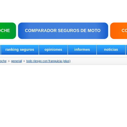
OCHE
COMPARADOR SEGUROS DE MOTO
C
ranking seguros
opiniones
informes
noticias
coche
»
generali
»
todo riesgo con franquicia (plus)