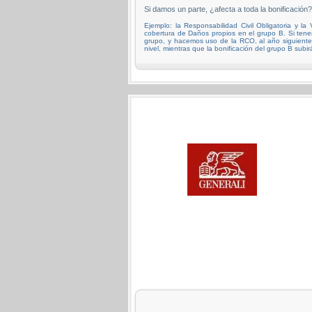
Si damos un parte, ¿afecta a toda la bonificación?
Ejemplo: la Responsabilidad Civil Obligatoria y la
cobertura de Daños propios en el grupo B. Si te
grupo, y hacemos uso de la RCO, al año siguiente 
nivel, mientras que la bonificación del grupo B subir