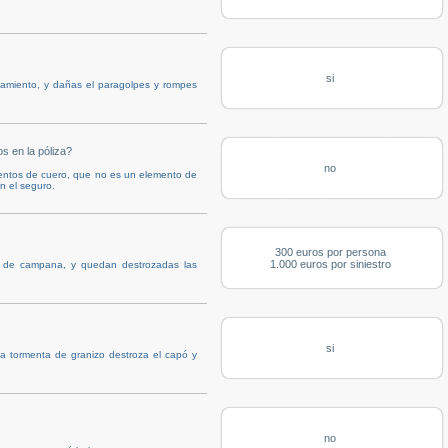
si
camiento, y dañas el paragolpes y rompes
s en la póliza?
no
ientos de cuero, que no es un elemento de
en el seguro.
300 euros por persona
1.000 euros por siniestro
s de campana, y quedan destrozadas las
si
na tormenta de granizo destroza el capó y
no