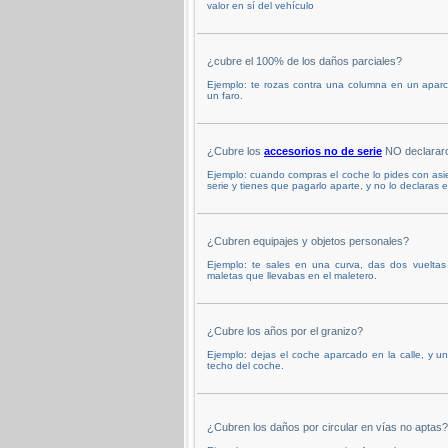
valor en sí del vehículo
¿cubre el 100% de los daños parciales?
Ejemplo: te rozas contra una columna en un apar
un faro.
¿Cubre los
accesorios no de serie
NO declararo
Ejemplo: cuando compras el coche lo pides con as
serie y tienes que pagarlo aparte, y no lo declaras 
¿Cubren equipajes y objetos personales?
Ejemplo: te sales en una curva, das dos vuelta
maletas que llevabas en el maletero.
¿Cubre los años por el granizo?
Ejemplo: dejas el coche aparcado en la calle, y u
techo del coche.
¿Cubren los daños por circular en vías no aptas?