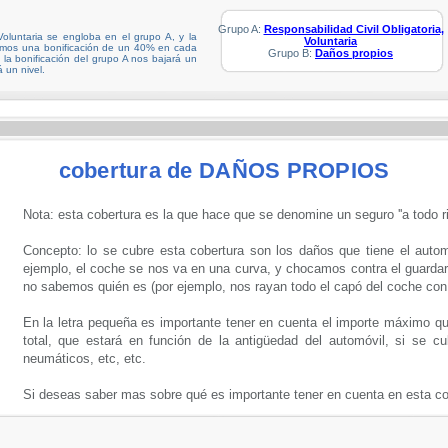
Grupo A:
Responsabilidad Civil Obligatoria,
 Voluntaria se engloba en el grupo A, y la
Voluntaria
nemos una bonificación de un 40% en cada
Grupo B:
Daños propios
la bonificación del grupo A nos bajará un
á un nivel.
cobertura de DAÑOS PROPIOS
Nota: esta cobertura es la que hace que se denomine un seguro ''a todo ri
Concepto: lo se cubre esta cobertura son los daños que tiene el automó
ejemplo, el coche se nos va en una curva, y chocamos contra el guardarra
no sabemos quién es (por ejemplo, nos rayan todo el capó del coche con
En la letra pequeña es importante tener en cuenta el importe máximo qu
total, que estará en función de la antigüedad del automóvil, si se cu
neumáticos, etc, etc.
Si deseas saber mas sobre qué es importante tener en cuenta en esta co