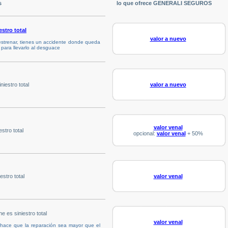
s
lo que ofrece GENERALI SEGUROS
estro total
valor a nuevo
strenar, tienes un accidente donde queda
 para llevarlo al desguace
iestro total
valor a nuevo
valor venal
stro total
opcional:
valor venal
+ 50%
stro total
valor venal
e es siniestro total
valor venal
 hace que la reparación sea mayor que el